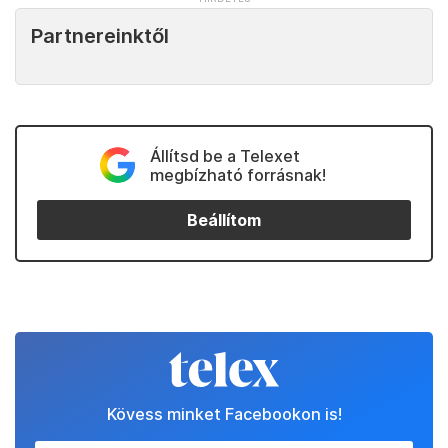
Partnereinktől
Állítsd be a Telexet
megbízható forrásnak!
Beállítom
Kövess minket Facebookon is!