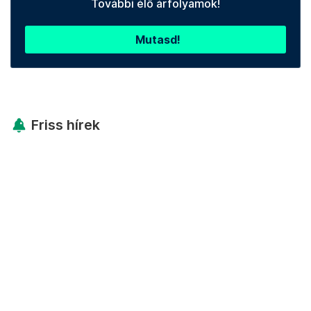
További élő árfolyamok!
Mutasd!
Friss hírek