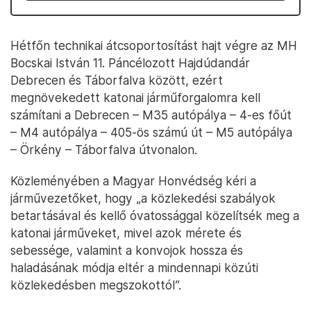
Hétfőn technikai átcsoportosítást hajt végre az MH
Bocskai István 11. Páncélozott Hajdúdandár
Debrecen és Táborfalva között, ezért
megnövekedett katonai járműforgalomra kell
számítani a Debrecen – M35 autópálya – 4-es főút
– M4 autópálya – 405-ös számú út – M5 autópálya
– Örkény – Táborfalva útvonalon.
Közleményében a Magyar Honvédség kéri a
járművezetőket, hogy „a közlekedési szabályok
betartásával és kellő óvatossággal közelítsék meg a
katonai járműveket, mivel azok mérete és
sebessége, valamint a konvojok hossza és
haladásának módja eltér a mindennapi közúti
közlekedésben megszokottól”.