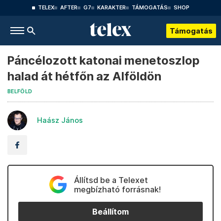
TELEX
AFTER
G7
KARAKTER
TÁMOGATÁS
SHOP
Támogatás
Páncélozott katonai menetoszlop
halad át hétfőn az Alföldön
BELFÖLD
Haász János
Állítsd be a Telexet
megbízható forrásnak!
Beállítom