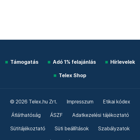
Támogatás
Adó 1% felajánlás
Hírlevelek
Telex Shop
© 2026 Telex.hu Zrt.
Impresszum
Etikai kódex
Átláthatóság
ÁSZF
Adatkezelési tájékoztató
Sütitájékoztató
Süti beállítások
Szabályzatok