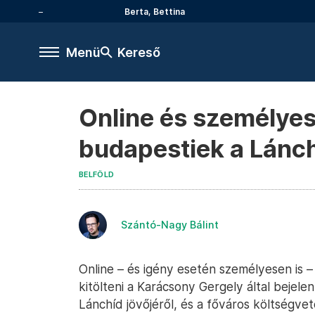
Berta, Bettina
Menü
Kereső
Online és személyes
budapestiek a Lánch
BELFÖLD
Szántó-Nagy Bálint
Online – és igény esetén személyesen is –
kitölteni a Karácsony Gergely által bejelen
Lánchíd jövőjéről, és a főváros költségve