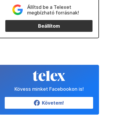
Állítsd be a Telexet
megbízható forrásnak!
Beállítom
Kövess minket Facebookon is!
Követem!