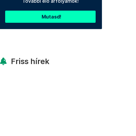
További élő árfolyamok!
Mutasd!
Friss hírek