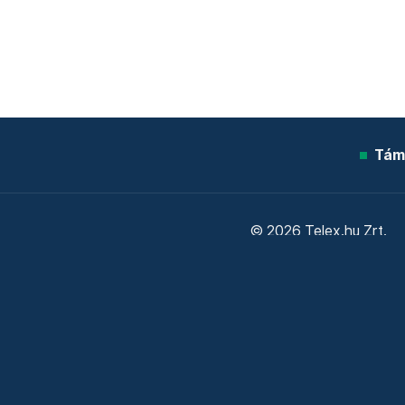
Tám
© 2026 Telex.hu Zrt.
Sütitájékoztató