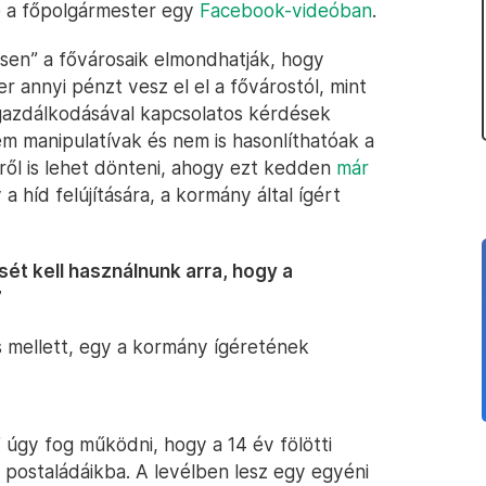
e a főpolgármester egy
Facebook-videóban
.
sen” a fővárosaik elmondhatják, hogy
r annyi pénzt vesz el el a fővárostól, mint
 gazdálkodásával kapcsolatos kérdések
m manipulatívak és nem is hasonlíthatóak a
ről is lehet dönteni, ahogy ezt kedden
már
 a híd felújítására, a kormány által ígért
sét kell használnunk arra, hogy a
”
 mellett, egy a kormány ígéretének
úgy fog működni, hogy a 14 év fölötti
 postaládáikba. A levélben lesz egy egyéni