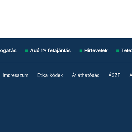
ogatás
Adó 1% felajánlás
Hírlevelek
Tele
Impresszum
Etikai kódex
Átláthatóság
ÁSZF
A
Süti beállítások
Szabályzatok
Kommentelési szabály