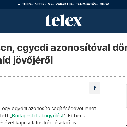
TELEX
AFTER
G7
KARAKTER
TÁMOGATÁS
SHOP
en, egyedi azonosítóval dö
íd jövőjéről
 ,egy egyéni azonosító segítéségével lehet
tett „
Budapesti Lakógyűlést
”. Ebben a
tésével kapcsolatos kérdésekről is