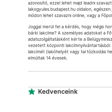
azonosító, ezzel lehet majd leadni szavaz
lakogyules.budapest.hu oldalon, egészen j
módon lehet szavazni online, vagy a Főpol
Joggal merül fel a kérdés, hogy mégis h
bárki lakcíme? A személyes adatokat a F
adatszolgáltatásként kérte a Belügyminisz
vezetett központi lakcímnyilvántartásból
lakcímét (lakóhelyét vagy tartózkodási he
elmúltak 14 évesek.
Kedvenceink