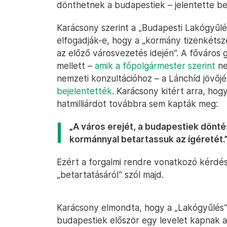
dönthetnek a budapestiek – jelentette b
Karácsony szerint a „Budapesti Lakógyűlé
elfogadják-e, hogy a „kormány tizenkétsze
az előző városvezetés idején”. A főváros
mellett –
amik a főpolgármester szerint
ne
nemzeti konzultációhoz – a Lánchíd jövőjé
bejelentették
. Karácsony kitért arra, hogy
hatmilliárdot továbbra sem kapták meg:
„A város erejét, a budapestiek dönté
kormánnyal betartassuk az ígéretét.
Ezért a forgalmi rendre vonatkozó kérdés
„betartatásáról” szól majd.
Karácsony elmondta, hogy a „Lakógyűlés” 
budapestiek először egy levelet kapnak a