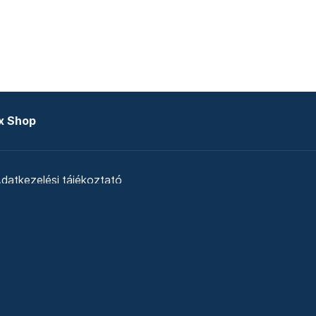
x Shop
datkezelési tájékoztató
zat
Telex Sales