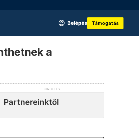
Belépés
Támogatás
nthetnek a
Partnereinktől