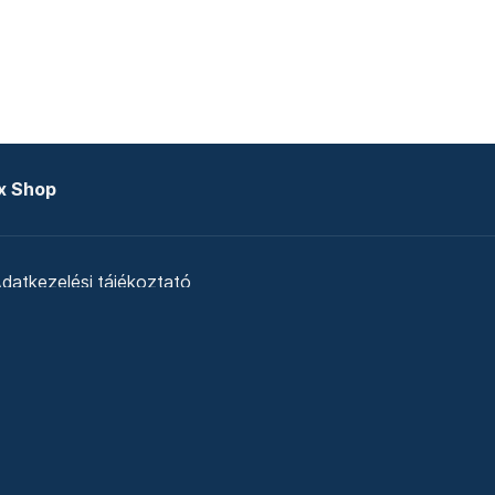
x Shop
datkezelési tájékoztató
zat
Telex Sales