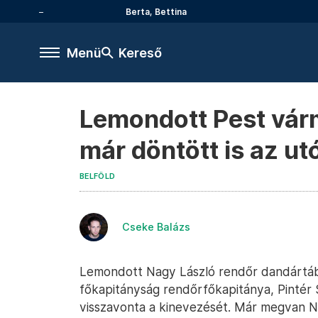
Berta, Bettina
Menü
Kereső
Lemondott Pest vár
már döntött is az ut
BELFÖLD
Cseke Balázs
Lemondott Nagy László rendőr dandártáb
főkapitányság rendőrfőkapitánya, Pintér Sá
visszavonta a kinevezését. Már megvan Na