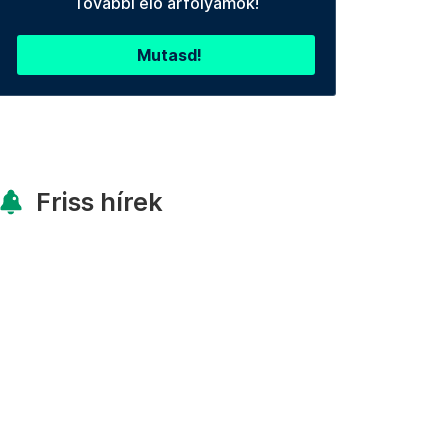
További élő árfolyamok!
Mutasd!
Friss hírek