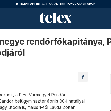
TELEX
AFTER
G7
KARAKTER
TÁMOGATÁS
SHOP
megye rendőrfőkapitánya, P
ódjáról
ornok, a Pest Vármegyei Rendőr-
ndor belügyminiszter április 30-i hatállyal
gy utódja is, május 1-től Lauda Zoltán