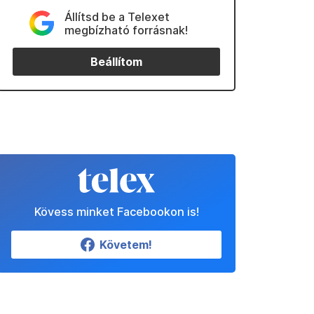
Állítsd be a Telexet
megbízható forrásnak!
Beállítom
Kövess minket Facebookon is!
Követem!