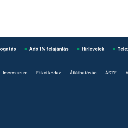
ogatás
Adó 1% felajánlás
Hírlevelek
Tele
Impresszum
Etikai kódex
Átláthatóság
ÁSZF
A
Süti beállítások
Szabályzatok
Kommentelési szabály