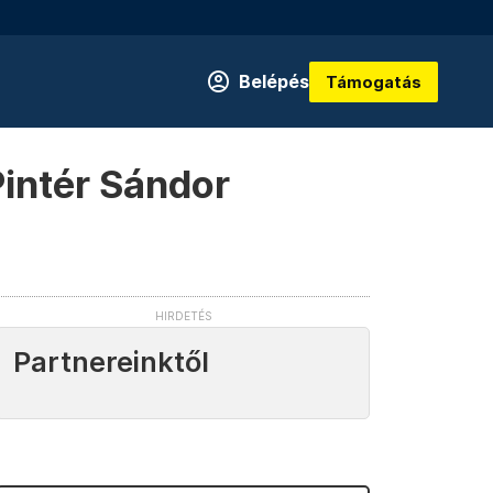
Belépés
Támogatás
intér Sándor
Partnereinktől