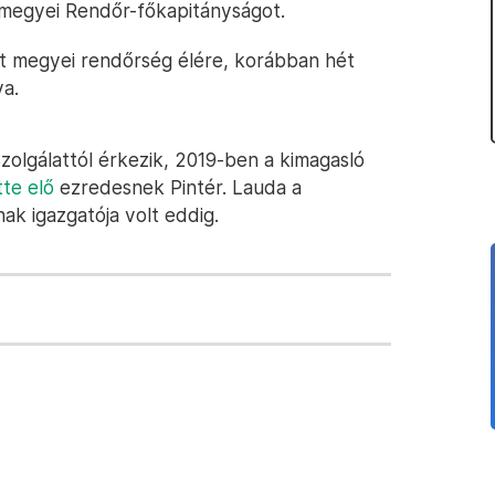
megyei Rendőr-főkapitányságot.
t megyei rendőrség élére, korábban hét
a.
zolgálattól érkezik, 2019-ben a kimagasló
tte elő
ezredesnek Pintér. Lauda a
k igazgatója volt eddig.