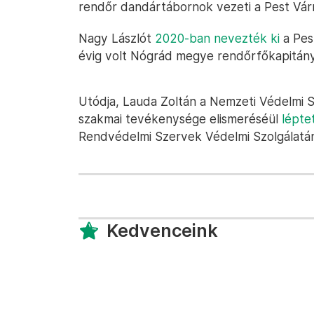
rendőr dandártábornok vezeti a Pest Vár
Nagy Lászlót
2020-ban nevezték ki
a Pes
évig volt Nógrád megye rendőrfőkapitány
Utódja, Lauda Zoltán a Nemzeti Védelmi S
szakmai tevékenysége elismeréséül
lépte
Rendvédelmi Szervek Védelmi Szolgálatána
Kedvenceink