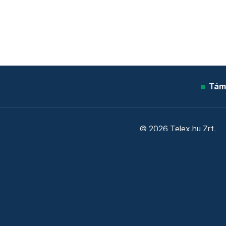
Tám
© 2026 Telex.hu Zrt.
Sütitájékoztató