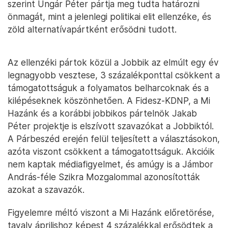
szerint Ungár Péter pártja meg tudta határozni
önmagát, mint a jelenlegi politikai elit ellenzéke, és
zöld alternatívapártként erősödni tudott.
Az ellenzéki pártok közül a Jobbik az elmúlt egy év
legnagyobb vesztese, 3 százalékponttal csökkent a
támogatottságuk a folyamatos belharcoknak és a
kilépéseknek köszönhetően. A Fidesz-KDNP, a Mi
Hazánk és a korábbi jobbikos pártelnök Jakab
Péter projektje is elszívott szavazókat a Jobbiktól.
A Párbeszéd erején felül teljesített a választásokon,
azóta viszont csökkent a támogatottságuk. Akcióik
nem kaptak médiafigyelmet, és amúgy is a Jámbor
András-féle Szikra Mozgalommal azonosították
azokat a szavazók.
Figyelemre méltó viszont a Mi Hazánk előretörése,
tavaly áprilishoz képest 4 százalékkal erősödtek a