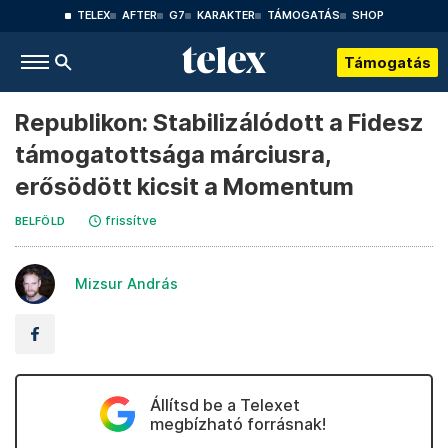
TELEX
AFTER
G7
KARAKTER
TÁMOGATÁS
SHOP
Támogatás
Republikon: Stabilizálódott a Fidesz
támogatottsága márciusra,
erősödött kicsit a Momentum
frissítve
BELFÖLD
Mizsur András
Állítsd be a Telexet
megbízható forrásnak!