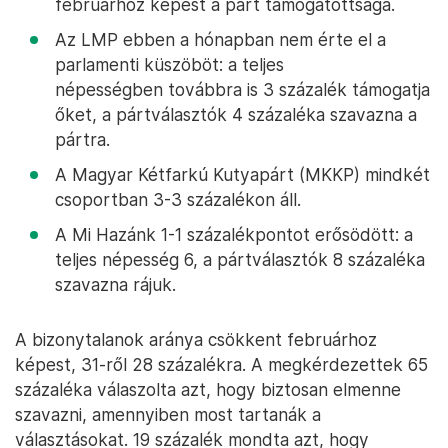
februárhoz képest a párt támogatottsága.
Az LMP ebben a hónapban nem érte el a
parlamenti küszöböt: a teljes
népességben továbbra is 3 százalék támogatja
őket, a pártválasztók 4 százaléka szavazna a
pártra.
A Magyar Kétfarkú Kutyapárt (MKKP) mindkét
csoportban 3-3 százalékon áll.
A Mi Hazánk 1-1 százalékpontot erősödött: a
teljes népesség 6, a pártválasztók 8 százaléka
szavazna rájuk.
A bizonytalanok aránya csökkent februárhoz
képest, 31-ről 28 százalékra. A megkérdezettek 65
százaléka válaszolta azt, hogy biztosan elmenne
szavazni, amennyiben most tartanák a
választásokat. 19 százalék mondta azt, hogy