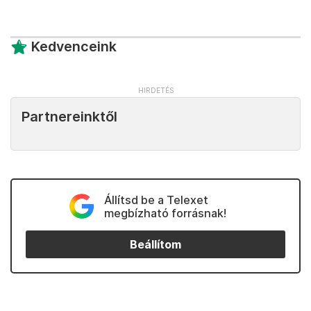
Kedvenceink
Partnereinktől
Állítsd be a Telexet
megbízható forrásnak!
Beállítom