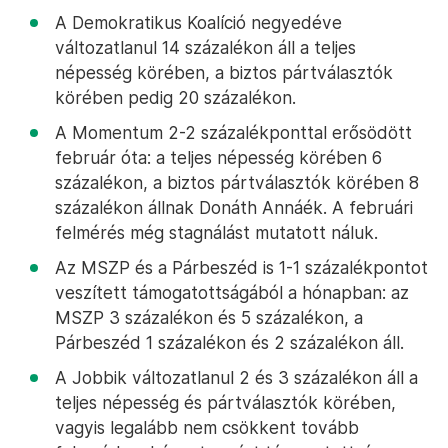
A Demokratikus Koalíció negyedéve
változatlanul 14 százalékon áll a teljes
népesség körében, a biztos pártválasztók
körében pedig 20 százalékon.
A Momentum 2-2 százalékponttal erősödött
február óta: a teljes népesség körében 6
százalékon, a biztos pártválasztók körében 8
százalékon állnak Donáth Annáék. A februári
felmérés még stagnálást mutatott náluk.
Az MSZP és a Párbeszéd is 1-1 százalékpontot
veszített támogatottságából a hónapban: az
MSZP 3 százalékon és 5 százalékon, a
Párbeszéd 1 százalékon és 2 százalékon áll.
A Jobbik változatlanul 2 és 3 százalékon áll a
teljes népesség és pártválasztók körében,
vagyis legalább nem csökkent tovább