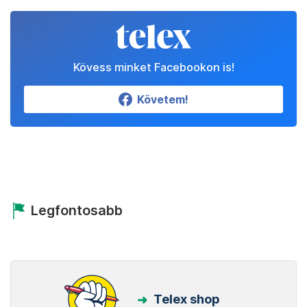
Kövess minket Facebookon is!
Követem!
Legfontosabb
Telex shop