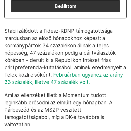
Beállítom
Stabilizálódott a Fidesz-KDNP támogatottsága
márciusban az előző hónapokhoz képest: a
kormánypártok 34 százalékon állnak a teljes
népesség, 47 százalékon pedig a pártválasztók
körében – derült ki a Republikon Intézet friss
pártpreferencia-kutatásából, aminek eredményeit a
Telex közli elsőként.
Februárban ugyanez az arány
33 százalék, illetve 47 százalék volt.
Ami az ellenzéket illeti: a Momentum tudott
leginkább erősödni az elmúlt egy hónapban. A
Párbeszéd és az MSZP veszített
támogatottságából, míg a DK-é továbbra is
változatlan.