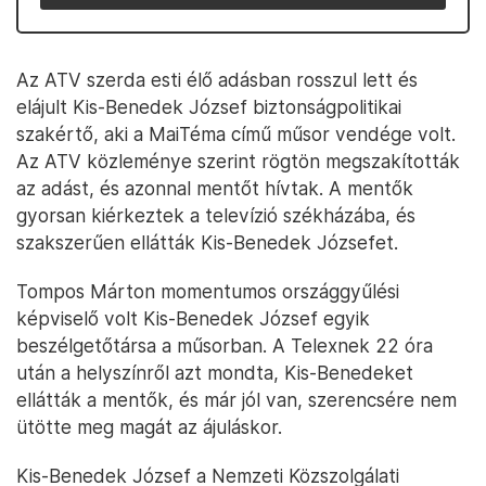
Az ATV szerda esti élő adásban rosszul lett és
elájult Kis-Benedek József biztonságpolitikai
szakértő, aki a MaiTéma című műsor vendége volt.
Az ATV közleménye szerint rögtön megszakították
az adást, és azonnal mentőt hívtak. A mentők
gyorsan kiérkeztek a televízió székházába, és
szakszerűen ellátták Kis-Benedek Józsefet.
Tompos Márton momentumos országgyűlési
képviselő volt Kis-Benedek József egyik
beszélgetőtársa a műsorban. A Telexnek 22 óra
után a helyszínről azt mondta, Kis-Benedeket
ellátták a mentők, és már jól van, szerencsére nem
ütötte meg magát az ájuláskor.
Kis-Benedek József a Nemzeti Közszolgálati