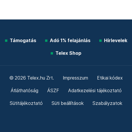
Támogatás
Adó 1% felajánlás
Hírlevelek
Telex Shop
© 2026 Telex.hu Zrt.
Impresszum
Etikai kódex
Átláthatóság
ÁSZF
Adatkezelési tájékoztató
Sütitájékoztató
Süti beállítások
Szabályzatok
Kommentelési szabályzat
Telex Sales