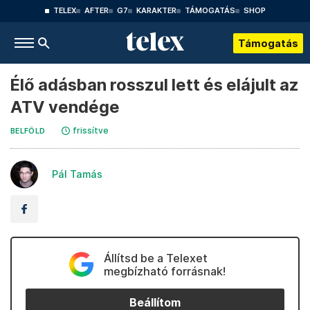
TELEX
AFTER
G7
KARAKTER
TÁMOGATÁS
SHOP
Támogatás
Élő adásban rosszul lett és elájult az
ATV vendége
frissítve
BELFÖLD
Pál Tamás
Állítsd be a Telexet
megbízható forrásnak!
Beállítom