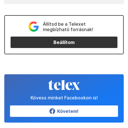
Állítsd be a Telexet
megbízható forrásnak!
Beállítom
Kövess minket Facebookon is!
Követem!