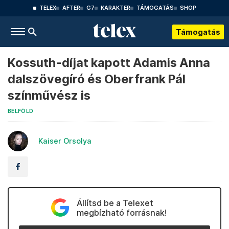
TELEX
AFTER
G7
KARAKTER
TÁMOGATÁS
SHOP
Támogatás
Kossuth-díjat kapott Adamis Anna
dalszövegíró és Oberfrank Pál
színművész is
BELFÖLD
Kaiser Orsolya
Állítsd be a Telexet
megbízható forrásnak!