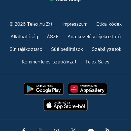
© 2026 Telex.hu Zrt.
Impresszum
Etikai kódex
Átláthatóság
ÁSZF
Adatkezelési tájékoztató
Sütitájékoztató
Süti beállítások
Szabályzatok
Kommentelési szabályzat
Telex Sales