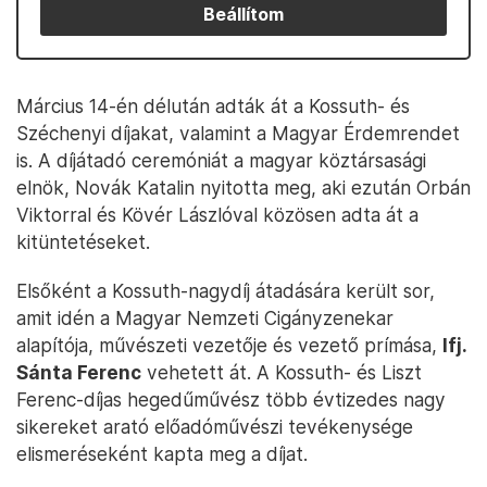
Beállítom
Március 14-én délután adták át a Kossuth- és
Széchenyi díjakat, valamint a Magyar Érdemrendet
is. A díjátadó ceremóniát a magyar köztársasági
elnök, Novák Katalin nyitotta meg, aki ezután Orbán
Viktorral és Kövér Lászlóval közösen adta át a
kitüntetéseket.
Elsőként a Kossuth-nagydíj átadására került sor,
amit idén a Magyar Nemzeti Cigányzenekar
alapítója, művészeti vezetője és vezető prímása,
Ifj.
Sánta Ferenc
vehetett át. A Kossuth- és Liszt
Ferenc-díjas hegedűművész több évtizedes nagy
sikereket arató előadóművészi tevékenysége
elismeréseként kapta meg a díjat.