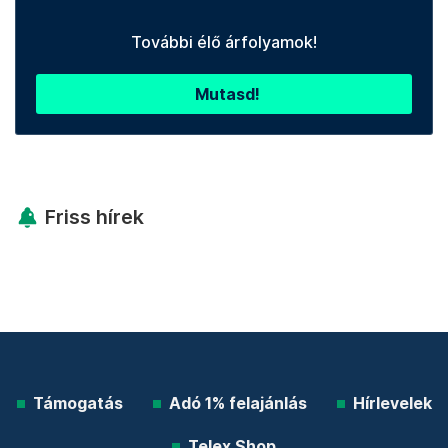
További élő árfolyamok!
Mutasd!
Friss hírek
Támogatás
Adó 1% felajánlás
Hírlevelek
Telex Shop