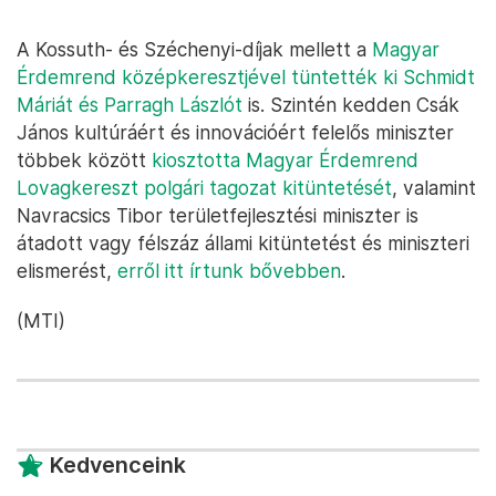
A Kossuth- és Széchenyi-díjak mellett a
Magyar
Érdemrend középkeresztjével tüntették ki Schmidt
Máriát és Parragh Lászlót
is. Szintén kedden Csák
János kultúráért és innovációért felelős miniszter
többek között
kiosztotta Magyar Érdemrend
Lovagkereszt polgári tagozat kitüntetését
, valamint
Navracsics Tibor területfejlesztési miniszter is
átadott vagy félszáz állami kitüntetést és miniszteri
elismerést,
erről itt írtunk bővebben
.
(MTI)
Kedvenceink