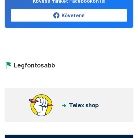
Kövess minket Facebookon is!
Követem!
Legfontosabb
Telex shop