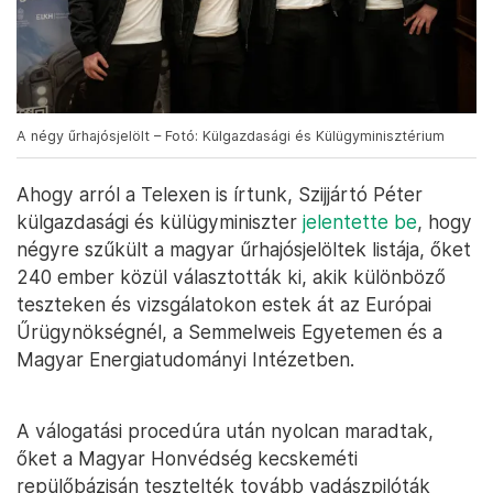
A négy űrhajósjelölt – Fotó: Külgazdasági és Külügyminisztérium
Ahogy arról a Telexen is írtunk, Szijjártó Péter
külgazdasági és külügyminiszter
jelentette be
, hogy
négyre szűkült a magyar űrhajósjelöltek listája, őket
240 ember közül választották ki, akik különböző
teszteken és vizsgálatokon estek át az Európai
Űrügynökségnél, a Semmelweis Egyetemen és a
Magyar Energiatudományi Intézetben.
A válogatási procedúra után nyolcan maradtak,
őket a Magyar Honvédség kecskeméti
repülőbázisán tesztelték tovább vadászpilóták