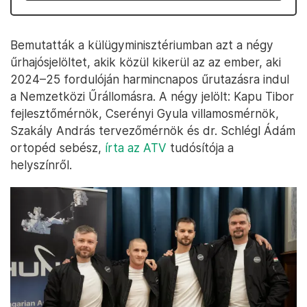
Bemutatták a külügyminisztériumban azt a négy
űrhajósjelöltet, akik közül kikerül az az ember, aki
2024–25 fordulóján harmincnapos űrutazásra indul
a Nemzetközi Űrállomásra. A négy jelölt: Kapu Tibor
fejlesztőmérnök, Cserényi Gyula villamosmérnök,
Szakály András tervezőmérnök és dr. Schlégl Ádám
ortopéd sebész,
írta az ATV
tudósítója a
helyszínről.