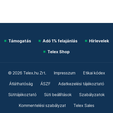
Támogatás
Adó 1% felajánlás
Hírlevelek
Telex Shop
© 2026 Telex.hu Zrt.
Impresszum
Etikai kódex
Átláthatóság
ÁSZF
Adatkezelési tájékoztató
Sütitájékoztató
Süti beállítások
Szabályzatok
Kommentelési szabályzat
Telex Sales