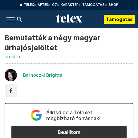
TELEX
AFTER
G7
KARAKTER
TÁMOGATÁS
SHOP
Támogatás
Bemutatták a négy magyar
űrhajósjelöltet
BELFÖLD
Barnóczki Brigitta
Állítsd be a Telexet
megbízható forrásnak!
Beállítom