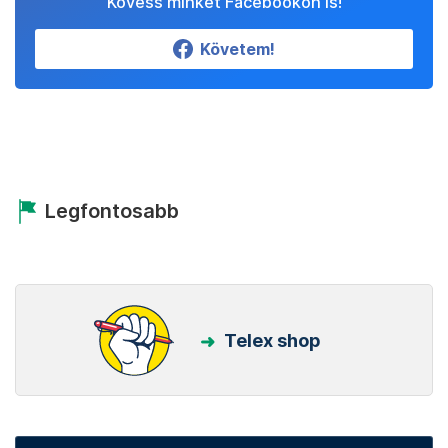
Kövess minket Facebookon is!
Követem!
Legfontosabb
Telex shop