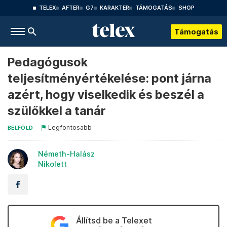
TELEX
AFTER
G7
KARAKTER
TÁMOGATÁS
SHOP
Támogatás
Pedagógusok
teljesítményértékelése: pont járna
azért, hogy viselkedik és beszél a
szülőkkel a tanár
Legfontosabb
BELFÖLD
Németh-Halász
Nikolett
Állítsd be a Telexet