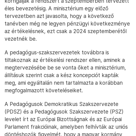
korrigálják a rendszert a szeptemberben tervezett
éles bevezetésig. A minisztérium egy előző
tervezetben azt javasolta, hogy a következő
tanévben még ne legyen pénzügyi következménye
az értékelésnek, ezt csak a 2024 szeptemberétől
vezetnék be.
A pedagógus-szakszervezetek továbbra is
tiltakoznak az értékelési rendszer ellen, aminek a
megtervezésébe be se vonta őket a minisztérium,
állításuk szerint csak a kész koncepciót kapták
meg, ami egyáltalán nem tartalmazta a korábban
megfogalmazott követeléseiket.
A Pedagógusok Demokratikus Szakszervezete
(PDSZ) és a Pedagógusok Szakszervezete (PSZ)
levelet írt az Európai Bizottságnak és az Európai
Parlament frakcióinak, amelyben felhívták az uniós
döntéshozók figyelmét, hogy a magyar kormány