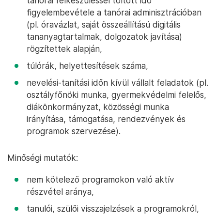
tanórai felkészüléssel töltött idő
figyelembevétele a tanórai adminisztrációban
(pl. óravázlat, saját összeállítású digitális
tananyagtartalmak, dolgozatok javítása)
rögzítettek alapján,
túlórák, helyettesítések száma,
nevelési-tanítási időn kívül vállalt feladatok (pl.
osztályfőnöki munka, gyermekvédelmi felelős,
diákönkormányzat, közösségi munka
irányítása, támogatása, rendezvények és
programok szervezése).
Minőségi mutatók:
nem kötelező programokon való aktív
részvétel aránya,
tanulói, szülői visszajelzések a programokról,