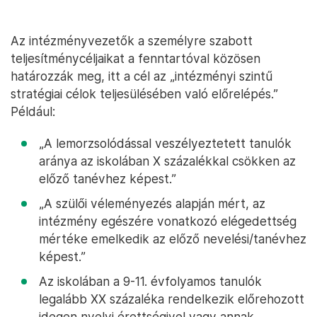
Az intézményvezetők a személyre szabott
teljesítménycéljaikat a fenntartóval közösen
határozzák meg, itt a cél az „intézményi szintű
stratégiai célok teljesülésében való előrelépés.”
Például:
„A lemorzsolódással veszélyeztetett tanulók
aránya az iskolában X százalékkal csökken az
előző tanévhez képest.”
„A szülői véleményezés alapján mért, az
intézmény egészére vonatkozó elégedettség
mértéke emelkedik az előző nevelési/tanévhez
képest.”
Az iskolában a 9-11. évfolyamos tanulók
legalább XX százaléka rendelkezik előrehozott
idegen nyelvi érettségivel vagy annak