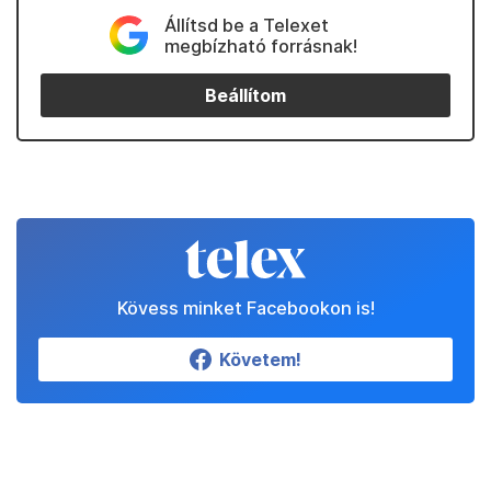
Állítsd be a Telexet
megbízható forrásnak!
Beállítom
Kövess minket Facebookon is!
Követem!