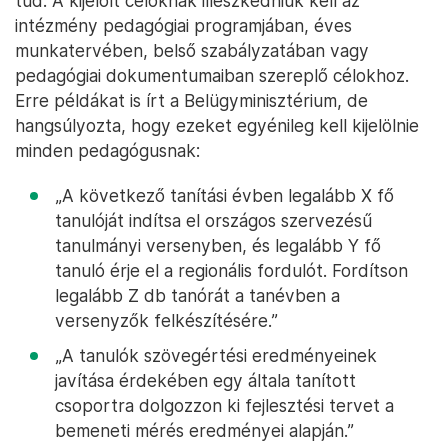
tud. A kijelölt céloknak illeszkedniük kell az
intézmény pedagógiai programjában, éves
munkatervében, belső szabályzatában vagy
pedagógiai dokumentumaiban szereplő célokhoz.
Erre példákat is írt a Belügyminisztérium, de
hangsúlyozta, hogy ezeket egyénileg kell kijelölnie
minden pedagógusnak:
„A következő tanítási évben legalább X fő
tanulóját indítsa el országos szervezésű
tanulmányi versenyben, és legalább Y fő
tanuló érje el a regionális fordulót. Fordítson
legalább Z db tanórát a tanévben a
versenyzők felkészítésére.”
„A tanulók szövegértési eredményeinek
javítása érdekében egy általa tanított
csoportra dolgozzon ki fejlesztési tervet a
bemeneti mérés eredményei alapján.”