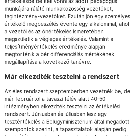
értékelésbe be kell vonni az adott pedagógus
munkájára rálátó munkaközösség vezetőket,
tagintézmény-vezetőket. Ezután jön egy személyes
értékelő megbeszélés évente egy alkalommal, ahol
a vezetői és az önértékelés ismeretében
megszületik a végleges értékelés. Valamint a
teljesítményértékelés eredménye alapján
megtörténik a bér differenciálás mértékének
megállapítása a következő tanévre.
Már elkezdték tesztelni a rendszert
Az éles rendszert szeptemberben vezetnék be, de
már februártól a tavaszi félév alatt 40-50
intézményben elkezdték tesztelni az értékelési
rendszert. Júniusban és júliusban lesz egy
tesztértékelés a Belügyminisztérium által megadott
szempontok szerint, a tapasztalatok alapján pedig