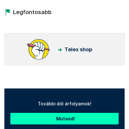
Legfontosabb
Telex shop
További élő árfolyamok!
Mutasd!