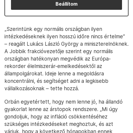
Beállítom
„Szerintünk egy normális országban ilyen
intézkedéseknek ilyen hosszú időre nincs értelme”
– reagált Lukács László György a miniszterelnöknek.
A Jobbik frakcióvezetője szerint egy normális
országban hatékonyan megvédik az Európa-
rekorder élelmiszerár-emelkedésektől az
állampolgárokat. Ideje lenne a megoldásra
koncentrálni, és segítséget adni a legkisebb
vállalkozásoknak – tette hozzá.
Orbán egyetértett, hogy nem lenne jó, ha állandó
gyakorlat lenne az árstopok rendszere. „Mi úgy
gondoljuk, hogy az infláció csökkentéséhez
szükséges intézkedéseket meghoztuk, és azt
várjuk, hogy a következő hónapokban ennek