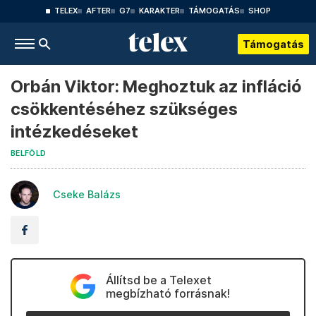
TELEX
AFTER
G7
KARAKTER
TÁMOGATÁS
SHOP
Támogatás
Orbán Viktor: Meghoztuk az infláció
csökkentéséhez szükséges
intézkedéseket
BELFÖLD
Cseke Balázs
Állítsd be a Telexet
megbízható forrásnak!