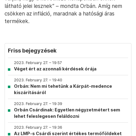
látható jelei lesznek” – mondta Orbán. Amíg nem
csökken az infláció, maradnak a hatósági áras
termékek.
Friss bejegyzések
2023. February 27. – 19:57
Véget ért az azonnali kérdések órája
2023. February 27. – 19:40
Orbán: Nem mi tehetünk a Kárpát-medence
kiszárításáról
2023. February 27. – 19:39
Orbán Csárdinak: Egyetlen négyzetmétert sem
lehet feleslegesen feláldozni
2023. February 27. – 19:36
Az LMP-s Csárdi szerint értékes termőföldeket