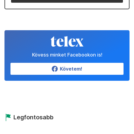
Kövess minket Facebookon is!
Követem!
Legfontosabb