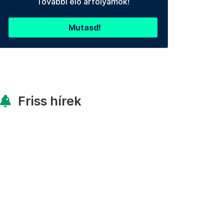
További élő árfolyamok!
Mutasd!
Friss hírek