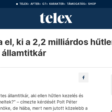
TELEX
AFTER
G7
KARAKTER
TÁMOGATÁS
SHOP
 el, ki a 2,2 milliárdos hűtl
 államtitkár
tes államtitkár, aki ellen hűtlen kezelés és
emeltek?” – címezte kérdését Polt Péter
nöke, de hiába, mert nem jutott közelebb a