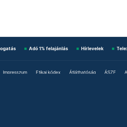
ogatás
Adó 1% felajánlás
Hírlevelek
Tele
Impresszum
Etikai kódex
Átláthatóság
ÁSZF
A
Süti beállítások
Szabályzatok
Kommentelési szabály