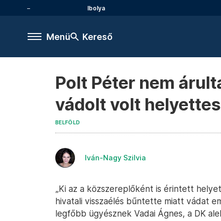
Ibolya
Menü
Kereső
Polt Péter nem árulta
vádolt volt helyettes
BELFÖLD
Iván-Nagy Szilvia
„Ki az a közszereplőként is érintett helyet
hivatali visszaélés bűntette miatt vádat 
legfőbb ügyésznek Vadai Ágnes, a DK alel