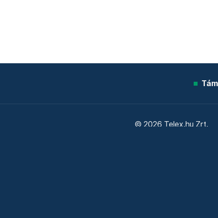
Tám
© 2026 Telex.hu Zrt.
Sütitájékoztató