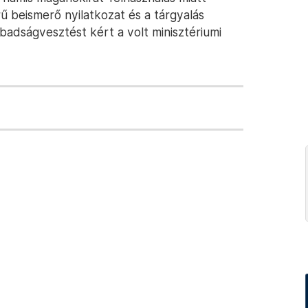
ű beismerő nyilatkozat és a tárgyalás
badságvesztést kért a volt minisztériumi