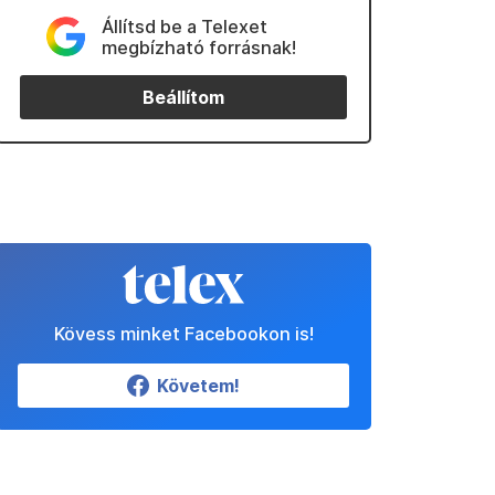
Állítsd be a Telexet
megbízható forrásnak!
Beállítom
Kövess minket Facebookon is!
Követem!