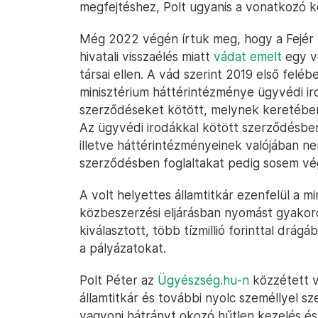
megfejtéshez, Polt ugyanis a vonatkozó 
Még 2022 végén írtuk meg, hogy a Fejér
hivatali visszaélés miatt
vádat emelt
egy vo
társai ellen. A vád szerint 2019 első feléb
minisztérium háttérintézménye ügyvédi ir
szerződéseket kötött, melynek keretében t
Az ügyvédi irodákkal kötött szerződésben
illetve háttérintézményeinek valójában ne
szerződésben foglaltakat pedig sosem vé
A volt helyettes államtitkár ezenfelül a mi
közbeszerzési eljárásban nyomást gyakoro
kiválasztott, több tízmillió forinttal drág
a pályázatokat.
Polt Péter az
Ügyészség.hu-n
közzétett v
államtitkár és további nyolc személlyel sz
vagyoni hátrányt okozó hűtlen kezelés és