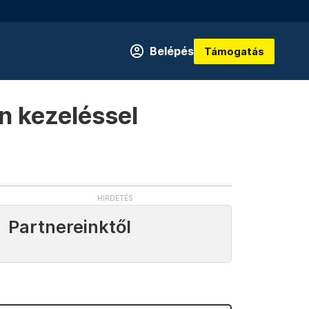
Belépés
Támogatás
en kezeléssel
Partnereinktől