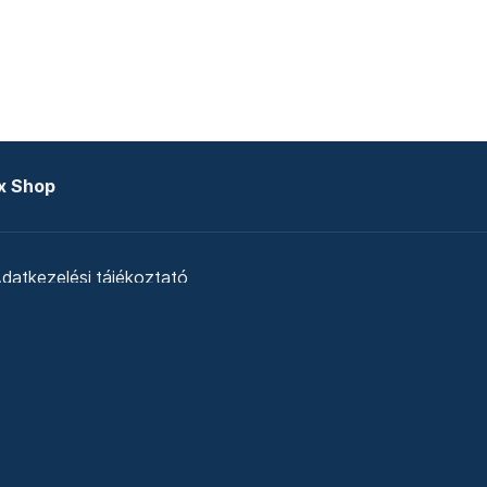
x Shop
datkezelési tájékoztató
zat
Telex Sales