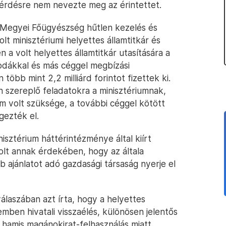
kérdésre nem nevezte meg az érintettet.
 Megyei Főügyészség hűtlen kezelés és
lt minisztériumi helyettes államtitkár és
en a volt helyettes államtitkár utasítására a
odákkal és más céggel megbízási
öbb mint 2,2 milliárd forintot fizettek ki.
 szereplő feladatokra a minisztériumnak,
m volt szüksége, a további céggel kötött
gezték el.
nisztérium háttérintézménye által kiírt
lt annak érdekében, hogy az általa
ább ajánlatot adó gazdasági társaság nyerje el
álaszában azt írta, hogy a helyettes
emben hivatali visszaélés, különösen jelentős
 hamis magánokirat-felhasználás miatt