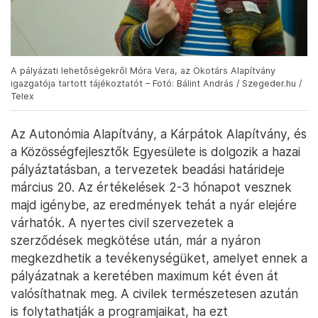
A pályázati lehetőségekről Móra Vera, az Ökotárs Alapítvány
igazgatója tartott tájékoztatót – Fotó: Bálint András / Szegeder.hu /
Telex
Az Autonómia Alapítvány, a Kárpátok Alapítvány, és
a Közösségfejlesztők Egyesülete is dolgozik a hazai
pályáztatásban, a tervezetek beadási határideje
március 20. Az értékelések 2-3 hónapot vesznek
majd igénybe, az eredmények tehát a nyár elejére
várhatók. A nyertes civil szervezetek a
szerződések megkötése után, már a nyáron
megkezdhetik a tevékenységüket, amelyet ennek a
pályázatnak a keretében maximum két éven át
valósíthatnak meg. A civilek természetesen azután
is folytathatják a programjaikat, ha ezt