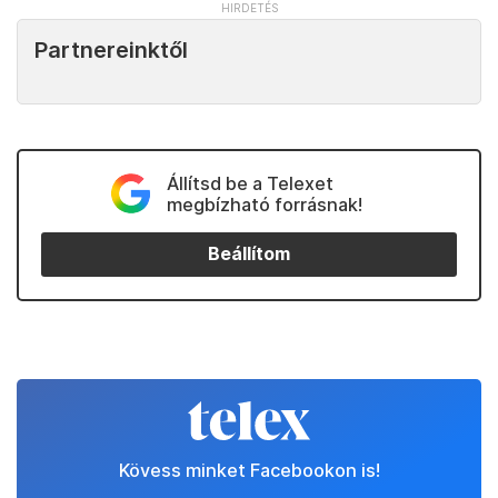
Partnereinktől
Állítsd be a Telexet
megbízható forrásnak!
Beállítom
Kövess minket Facebookon is!