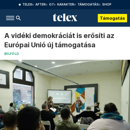
TELEX
AFTER
G7
KARAKTER
TÁMOGATÁS
SHOP
Támogatás
A vidéki demokráciát is erősíti az
Európai Unió új támogatása
BELFÖLD