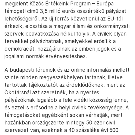
megjelent Közös Értékeink Program – Európa
támogat! című 3,5 millió eurós összértékű pályázat
lehetőségeiről. Az új forrás közvetlenül az EU-tól
érkezik, elosztása a magyar állami és önkormányzati
szervek beavatkozása nélkül folyik. A civilek olyan
tervekkel pályázhatnak, amelyekkel erősítik a
demokráciát, hozzájárulnak az emberi jogok és a
jogállami normák érvényesítéshez.
A budapesti fórumok és az online informálás mellett
szinte minden megyeszékhelyen tartanak, illetve
tartottak tájékoztatót az érdeklődőknek, mert az
Ökotársnál azt szeretnék, ha a nyertes
pályázóknak legalább a fele vidéki közösség lenne,
és ezzel is erősödne a helyi civilek tevékenysége. A
támogatásokat egyébként sokan várhatják, mert
hazánkban országszerte mintegy 50 ezer civil
szervezet van, ezeknek a 40 százaléka évi 500