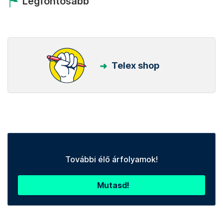
Legfontosabb
Telex shop
További élő árfolyamok!
Mutasd!