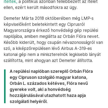
ítélték,
a politikus azonban fellebbezett az ítélet
ellen, ezért került másodfokra az ügy.
Demeter Márta 2018 októberében még LMP-s
képviselőként beletekintett egy Ciprusról
Magyarországra érkező honvédségi gép repülési
naplójába, amiben meglátta az Orbán Flóra nevet.
Később kiderült, hogy csupán névazonosságról van
szó, a kiképzőrepülésen lévő Airbus A-319-es
katonai gép nem a miniszterelnök legkisebb lányát
szállította, mint ahogyan azt Demeter állította.
A repülési naplóban szereplő Orbán Flóra
egy Cipruson szolgáló magyar katona,
Orbán L. százados kétéves, Flóra nevű
gyereke volt, aki a honvédség
hozzájárulásával utazhatott haza apja
szolgálati helyéről.