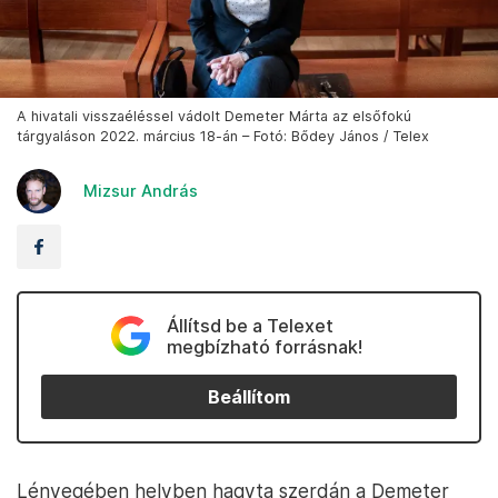
A hivatali visszaéléssel vádolt Demeter Márta az elsőfokú
tárgyaláson 2022. március 18-án – Fotó: Bődey János / Telex
Mizsur András
Állítsd be a Telexet
megbízható forrásnak!
Beállítom
Lényegében helyben hagyta szerdán a Demeter