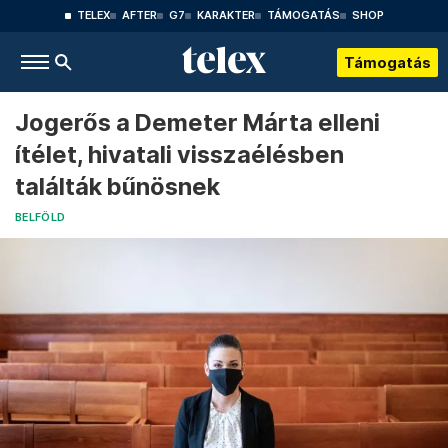
TELEX
AFTER
G7
KARAKTER
TÁMOGATÁS
SHOP
Támogatás
Jogerős a Demeter Márta elleni
ítélet, hivatali visszaélésben
találták bűnösnek
BELFÖLD