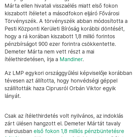
Márta ellen hivatali visszaélés miatt első fokon
kiszabott ítéletet a másodfokon eljáró Fővárosi
Törvényszék. A törvényszék abban módosította a
Pesti Központi Kerületi Bíróság korábbi döntését,
hogy a rá korában kiszabott 1,8 millió forintos
pénzbírságot 900 ezer forintra csökkentette.
Demeter Márta nem vett részt a mai
ítélethirdetésen, írja a
Mandiner
.
Az LMP egykori országgyűlési képviselője korábban
tévesen azt állította, hogy honvédségi géppel
szállították haza Ciprusról Orbán Viktor egyik
lányát.
Csak az ítélethirdetés volt nyilvános, az indoklás
zárt ülésen hangzott el. Demeter Mártát tavaly
márciusban
első fokon 1,8 milliós pénzbüntetésre