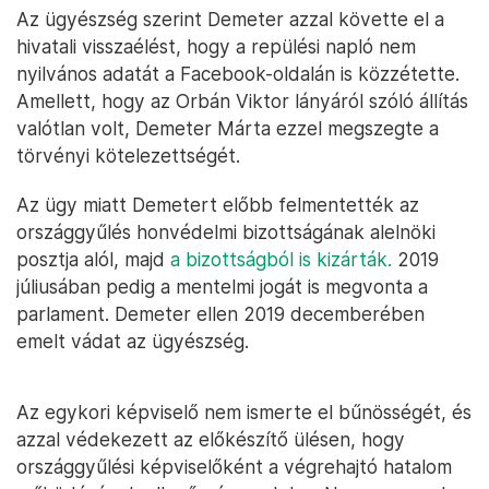
Az ügyészség szerint Demeter azzal követte el a
hivatali visszaélést, hogy a repülési napló nem
nyilvános adatát a Facebook-oldalán is közzétette.
Amellett, hogy az Orbán Viktor lányáról szóló állítás
valótlan volt, Demeter Márta ezzel megszegte a
törvényi kötelezettségét.
Az ügy miatt Demetert előbb felmentették az
országgyűlés honvédelmi bizottságának alelnöki
posztja alól, majd
a bizottságból is kizárták.
2019
júliusában pedig a mentelmi jogát is megvonta a
parlament. Demeter ellen 2019 decemberében
emelt vádat az ügyészség.
Az egykori képviselő nem ismerte el bűnösségét, és
azzal védekezett az előkészítő ülésen, hogy
országgyűlési képviselőként a végrehajtó hatalom