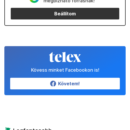
megbízható forrásnak!
Beállítom
Kövess minket Facebookon is!
Követem!