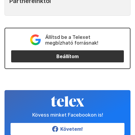
Partnereinktől
Állítsd be a Telexet
megbízható forrásnak!
Beállítom
Kövess minket Facebookon is!
Követem!