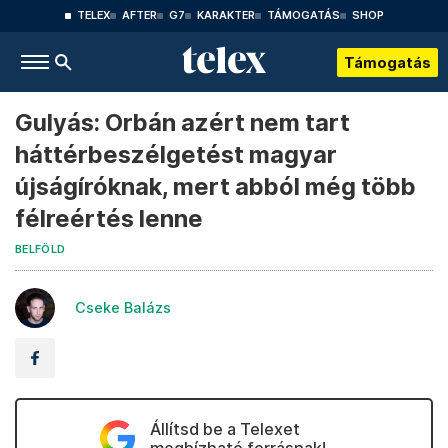
TELEX
AFTER
G7
KARAKTER
TÁMOGATÁS
SHOP
Támogatás
Gulyás: Orbán azért nem tart
háttérbeszélgetést magyar
újságíróknak, mert abból még több
félreértés lenne
BELFÖLD
Cseke Balázs
Állítsd be a Telexet