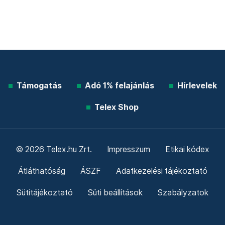
Támogatás
Adó 1% felajánlás
Hírlevelek
Telex Shop
© 2026 Telex.hu Zrt.
Impresszum
Etikai kódex
Átláthatóság
ÁSZF
Adatkezelési tájékoztató
Sütitájékoztató
Süti beállítások
Szabályzatok
Kommentelési szabályzat
Telex Sales