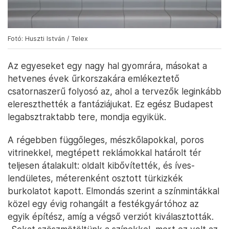
Fotó: Huszti István / Telex
Az egyeseket egy nagy hal gyomrára, másokat a
hetvenes évek űrkorszakára emlékeztető
csatornaszerű folyosó az, ahol a tervezők leginkább
elereszthették a fantáziájukat. Ez egész Budapest
legabsztraktabb tere, mondja egyikük.
A régebben függőleges, mészkőlapokkal, poros
vitrinekkel, megtépett reklámokkal határolt tér
teljesen átalakult: oldalt kibővítették, és íves-
lendületes, méterenként osztott türkizkék
burkolatot kapott. Elmondás szerint a színmintákkal
közel egy évig rohangált a festékgyártóhoz az
egyik építész, amíg a végső verziót kiválasztották.