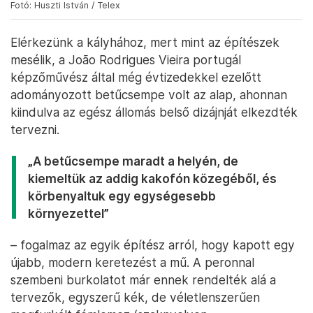
Fotó: Huszti István / Telex
Elérkezünk a kályhához, mert mint az építészek
mesélik, a João Rodrigues Vieira portugál
képzőművész által még évtizedekkel ezelőtt
adományozott betűcsempe volt az alap, ahonnan
kiindulva az egész állomás belső dizájnját elkezdték
tervezni.
„A betűcsempe maradt a helyén, de
kiemeltük az addig kakofón közegéből, és
körbenyaltuk egy egységesebb
környezettel”
– fogalmaz az egyik építész arról, hogy kapott egy
újabb, modern keretezést a mű. A peronnal
szembeni burkolatot már ennek rendelték alá a
tervezők, egyszerű kék, de véletlenszerűen