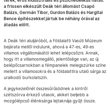
terek, erős indusztriális és pszichedelikus hatás:
a frissen elkészült Deák téri állomást Csapó
Balázs, Germán Tibor, Gurdon Balázs és Hargitai
Bence építészekkel jártuk be néhány órával az
átadás előtt.
A Deák téri aluljáróból, a Földalatti Vasúti Múzeum
bejárata mellől indulunk, ahová a 47-es, 49-es
villamos végállomásától lehet lelépcsőzni. Annak,
hogy itt a villamosmegálló, jelentősége van, az új
belépőcsarnokban a fémpanelek melegszürke színe
mellett a villamosokra és a földalattira utaló sárga az
uralkodó burkolatszín.
A jegykezelőnél összesűrűsödnek a kintről
szétszórva érkező utasok, akiket beljebb a
mozgólépcső élénksárga lejtaknája gyűjt össze.