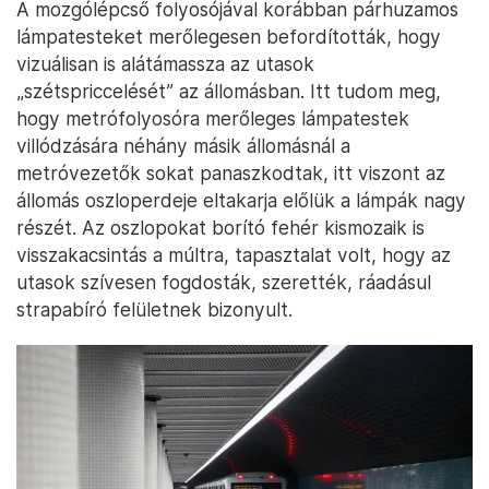
A mozgólépcső folyosójával korábban párhuzamos
lámpatesteket merőlegesen befordították, hogy
vizuálisan is alátámassza az utasok
„szétspriccelését” az állomásban. Itt tudom meg,
hogy metrófolyosóra merőleges lámpatestek
villódzására néhány másik állomásnál a
metróvezetők sokat panaszkodtak, itt viszont az
állomás oszloperdeje eltakarja előlük a lámpák nagy
részét. Az oszlopokat borító fehér kismozaik is
visszakacsintás a múltra, tapasztalat volt, hogy az
utasok szívesen fogdosták, szerették, ráadásul
strapabíró felületnek bizonyult.