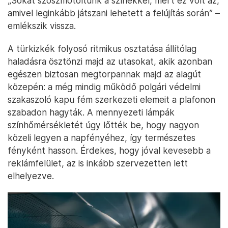
„Sokat szöszmötöltünk a színekkel, mert ez volt az,
amivel leginkább játszani lehetett a felújítás során” –
emlékszik vissza.
A türkizkék folyosó ritmikus osztatása állítólag
haladásra ösztönzi majd az utasokat, akik azonban
egészen biztosan megtorpannak majd az alagút
közepén: a még mindig működő polgári védelmi
szakaszoló kapu fém szerkezeti elemeit a plafonon
szabadon hagyták. A mennyezeti lámpák
színhőmérsékletét úgy lőtték be, hogy nagyon
közeli legyen a napfényéhez, így természetes
fényként hasson. Érdekes, hogy jóval kevesebb a
reklámfelület, az is inkább szervezetten lett
elhelyezve.