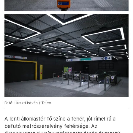
Fotó: Huszti István / Telex
A lenti állomástér fő színe a fehér, jól rímel rá a
befutó metrószerelvény fehérsége. Az