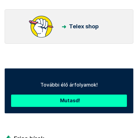
Kövess minket Facebookon is!
Követem!
Legfontosabb
Telex shop