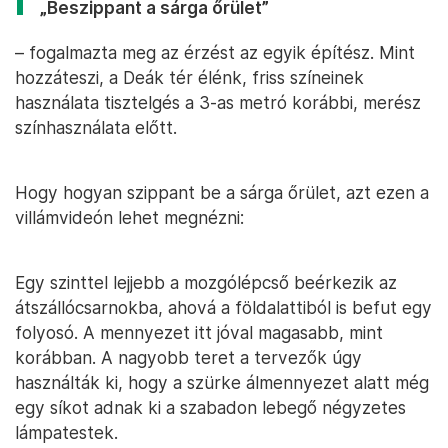
„Beszippant a sárga őrület”
– fogalmazta meg az érzést az egyik építész. Mint
hozzáteszi, a Deák tér élénk, friss színeinek
használata tisztelgés a 3-as metró korábbi, merész
színhasználata előtt.
Hogy hogyan szippant be a sárga őrület, azt ezen a
villámvideón lehet megnézni:
Egy szinttel lejjebb a mozgólépcső beérkezik az
átszállócsarnokba, ahová a földalattiból is befut egy
folyosó. A mennyezet itt jóval magasabb, mint
korábban. A nagyobb teret a tervezők úgy
használták ki, hogy a szürke álmennyezet alatt még
egy síkot adnak ki a szabadon lebegő négyzetes
lámpatestek.