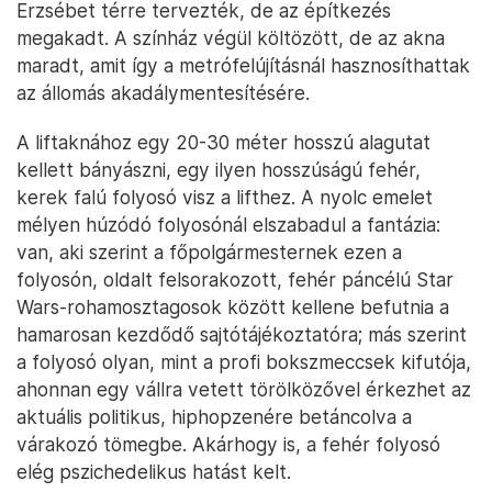
Erzsébet térre tervezték, de az építkezés
megakadt. A színház végül költözött, de az akna
maradt, amit így a metrófelújításnál hasznosíthattak
az állomás akadálymentesítésére.
A liftaknához egy 20-30 méter hosszú alagutat
kellett bányászni, egy ilyen hosszúságú fehér,
kerek falú folyosó visz a lifthez. A nyolc emelet
mélyen húzódó folyosónál elszabadul a fantázia:
van, aki szerint a főpolgármesternek ezen a
folyosón, oldalt felsorakozott, fehér páncélú Star
Wars-rohamosztagosok között kellene befutnia a
hamarosan kezdődő sajtótájékoztatóra; más szerint
a folyosó olyan, mint a profi bokszmeccsek kifutója,
ahonnan egy vállra vetett törölközővel érkezhet az
aktuális politikus, hiphopzenére betáncolva a
várakozó tömegbe. Akárhogy is, a fehér folyosó
elég pszichedelikus hatást kelt.