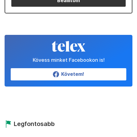
Partnereinktől
Állítsd be a Telexet
megbízható forrásnak!
Beállítom