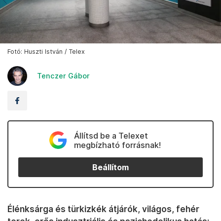
Fotó: Huszti István / Telex
Tenczer Gábor
Állítsd be a Telexet
megbízható forrásnak!
Beállítom
Élénksárga és türkizkék átjárók, világos, fehér