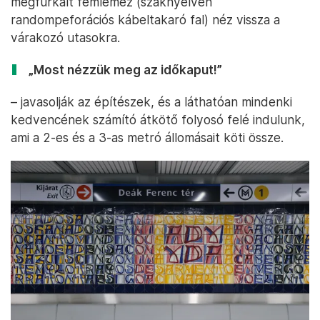
megfurkált fémlemez (szaknyelven
randompeforációs kábeltakaró fal) néz vissza a
várakozó utasokra.
„Most nézzük meg az időkaput!”
– javasolják az építészek, és a láthatóan mindenki
kedvencének számító átkötő folyosó felé indulunk,
ami a 2-es és a 3-as metró állomásait köti össze.