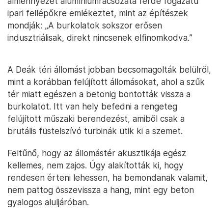
álmennyezet alumíniumrácsozata ferde fogazatú
ipari fellépőkre emlékeztet, mint az építészek
mondják: „A burkolatok sokszor erősen
indusztriálisak, direkt nincsenek elfinomkodva.”
A Deák téri állomást jobban becsomagolták belülről,
mint a korábban felújított állomásokat, ahol a szűk
tér miatt egészen a betonig bontották vissza a
burkolatot. Itt van hely befedni a rengeteg
felújított műszaki berendezést, amiből csak a
brutális füstelszívó turbinák ütik ki a szemet.
Feltűnő, hogy az állomástér akusztikája egész
kellemes, nem zajos. Úgy alakították ki, hogy
rendesen érteni lehessen, ha bemondanak valamit,
nem pattog összevissza a hang, mint egy beton
gyalogos aluljáróban.