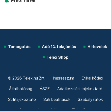
További élő árfolyamok!
Mutasd!
Friss hírek