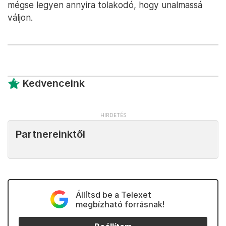
homogén üvegfala nappal színeváltó jégkockaként,
este rizspapír lámpásként fog pompázni. Az
Erzsébet téren ér véget utunk, ahol az egyik
építész így foglalja össze, hogy mit akartak elérni a
tervezéskor:
Az egyik fő cél az volt, hogy a dizájn, a
színhasználat, az egynemű közeg segítsen az
utasoknak a haladásban, tájékozódásban. A másik
pedig, hogy a belső érdekes legyen ugyan, de ha
az évek alatt az utasok mégis megszokják, akkor
mégse legyen annyira tolakodó, hogy unalmassá
váljon.
Kedvenceink