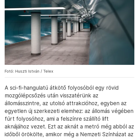
Fotó: Huszti István / Telex
A sci-fi-hangulatú átkötő folyosóból egy rövid
mozgólépcsőzés után visszatérünk az
állomásszintre, az utolsó attrakcióhoz, egyben az
egyetlen új szerkezeti elemhez: az állomás végében
fúrt folyosóhoz, ami a felszínre szállító lift
aknájához vezet. Ezt az aknát a metró még abból az
időből örökölte, amikor még a Nemzeti Színházat az