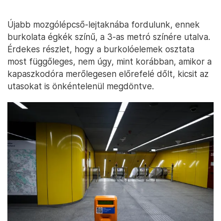
Újabb mozgólépcső-lejtaknába fordulunk, ennek
burkolata égkék színű, a 3-as metró színére utalva.
Érdekes részlet, hogy a burkolóelemek osztata
most függőleges, nem úgy, mint korábban, amikor a
kapaszkodóra merőlegesen előrefelé dőlt, kicsit az
utasokat is önkéntelenül megdöntve.