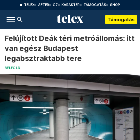
TELEX
AFTER
G7
KARAKTER
TÁMOGATÁS
SHOP
Támogatás
Felújított Deák téri metróállomás: itt
van egész Budapest
legabsztraktabb tere
BELFÖLD