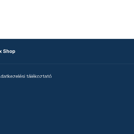
x Shop
datkezelési tájékoztató
zat
Telex Sales