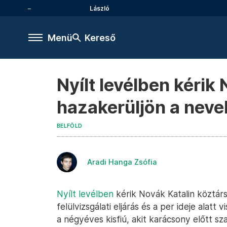
László
Menü
Kereső
Nyílt levélben kérik
hazakerüljön a nevel
BELFÖLD
Aradi Hanga Zsófia
Nyílt levélben
kérik Novák Katalin köztárs
felülvizsgálati eljárás és a per ideje alat
a négyéves kisfiú, akit karácsony előtt sza