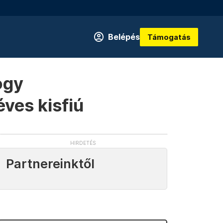
Belépés
Támogatás
ogy
éves kisfiú
Partnereinktől