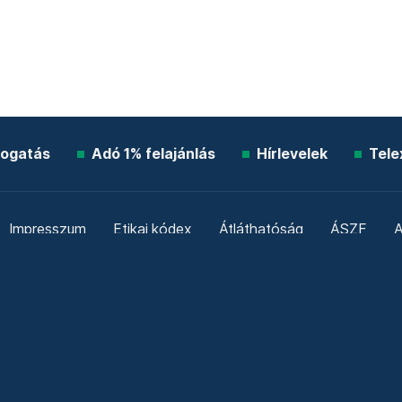
ogatás
Adó 1% felajánlás
Hírlevelek
Tele
Impresszum
Etikai kódex
Átláthatóság
ÁSZF
A
Süti beállítások
Szabályzatok
Kommentelési szabály