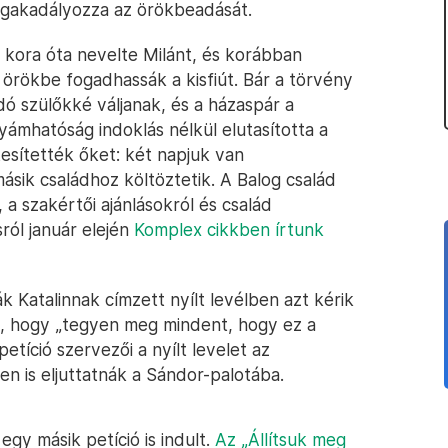
egakadályozza az örökbeadását.
 kora óta nevelte Milánt, és korábban
örökbe fogadhassák a kisfiút. Bár a törvény
ó szülőkké váljanak, és a házaspár a
yámhatóság indoklás nélkül elutasította a
esítették őket: két napjuk van
ásik családhoz költöztetik. A Balog család
, a szakértői ajánlásokról és család
sról január elején
Komplex cikkben írtunk
k Katalinnak címzett nyílt levélben azt kérik
ől, hogy „tegyen meg mindent, hogy ez a
petíció szervezői a nyílt levelet az
n is eljuttatnák a Sándor-palotába.
gy másik petíció is indult.
Az „Állítsuk meg