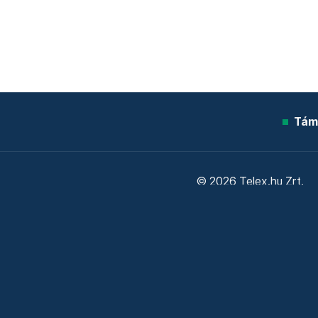
Tám
© 2026 Telex.hu Zrt.
Sütitájékoztató