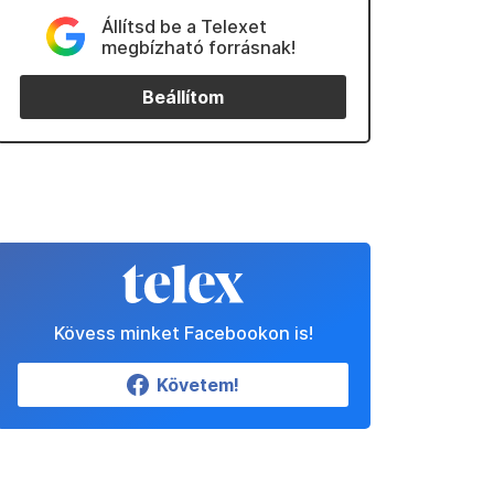
Állítsd be a Telexet
megbízható forrásnak!
Beállítom
Kövess minket Facebookon is!
Követem!