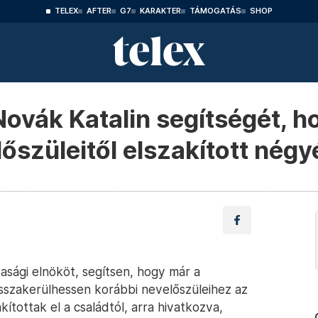
TELEX
AFTER
G7
KARAKTER
TÁMOGATÁS
SHOP
 Novák Katalin segítségét, h
őszüleitől elszakított négy
asági elnököt, segítsen, hogy már a
t visszakerülhessen korábbi nevelőszüleihez az
kítottak el a családtól, arra hivatkozva,