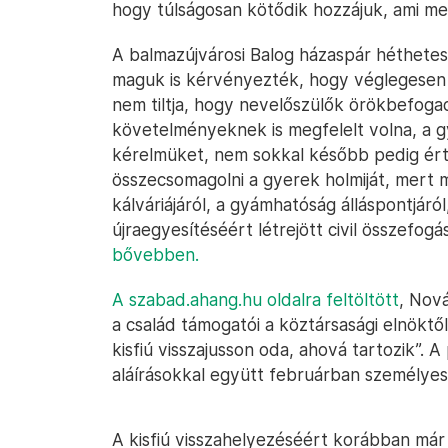
hogy túlságosan kötődik hozzájuk, ami m
A balmazújvárosi Balog házaspár héthetes
maguk is kérvényezték, hogy véglegesen 
nem tiltja, hogy nevelőszülők örökbefogad
követelményeknek is megfelelt volna, a g
kérelmüket, nem sokkal később pedig ért
összecsomagolni a gyerek holmiját, mert m
kálváriájáról, a gyámhatóság álláspontjáról
újraegyesítéséért létrejött civil összefogá
bővebben.
A szabad.ahang.hu oldalra feltöltött
, Nová
a család támogatói a köztársasági elnökt
kisfiú visszajusson oda, ahová tartozik”. A 
aláírásokkal együtt februárban személyese
A kisfiú visszahelyezéséért korábban már e