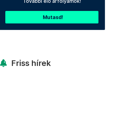
További élő árfolyamok!
Mutasd!
Friss hírek