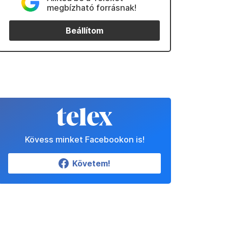
megbízható forrásnak!
Beállítom
Kövess minket Facebookon is!
Követem!