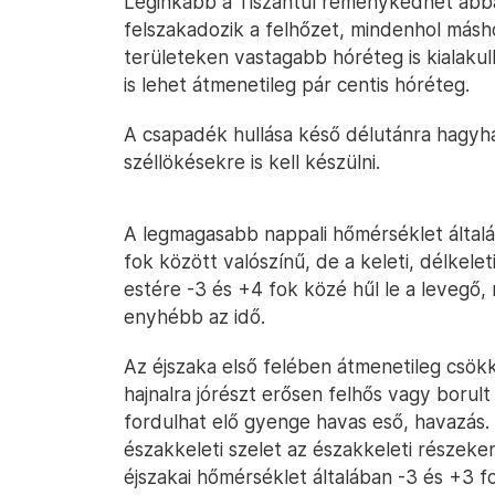
Leginkább a Tiszántúl reménykedhet abba
felszakadozik a felhőzet, mindenhol másho
területeken vastagabb hóréteg is kialak
is lehet átmenetileg pár centis hóréteg.
A csapadék hullása késő délutánra hagyha
széllökésekre is kell készülni.
A legmagasabb nappali hőmérséklet általá
fok között valószínű, de a keleti, délkelet
estére -3 és +4 fok közé hűl le a levegő
enyhébb az idő.
Az éjszaka első felében átmenetileg csök
hajnalra jórészt erősen felhős vagy borult
fordulhat elő gyenge havas eső, havazás. 
északkeleti szelet az északkeleti részeke
éjszakai hőmérséklet általában -3 és +3 f