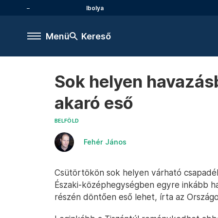
Ibolya
Menü
Kereső
Sok helyen havazásb
akaró eső
BELFÖLD
Fehér János
Csütörtökön sok helyen várható csapadék
Északi-középhegységben egyre inkább ha
részén döntően eső lehet, írta az Országo