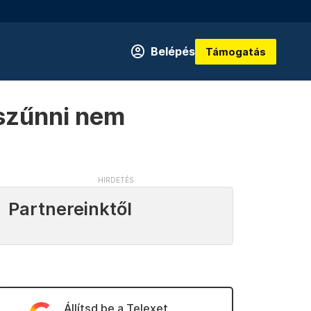
Belépés
Támogatás
 szűnni nem
Partnereinktől
Állítsd be a Telexet