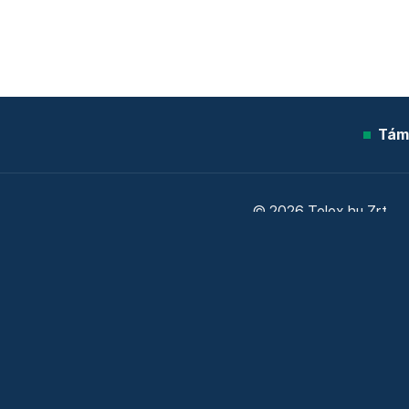
Tám
© 2026 Telex.hu Zrt.
Sütitájékoztató