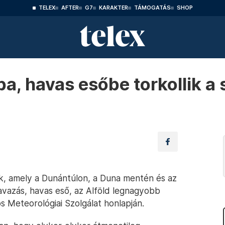
TELEX
AFTER
G7
KARAKTER
TÁMOGATÁS
SHOP
a, havas esőbe torkollik a
, amely a Dunántúlon, a Duna mentén és az
vazás, havas eső, az Alföld legnagyobb
s Meteorológiai Szolgálat honlapján.