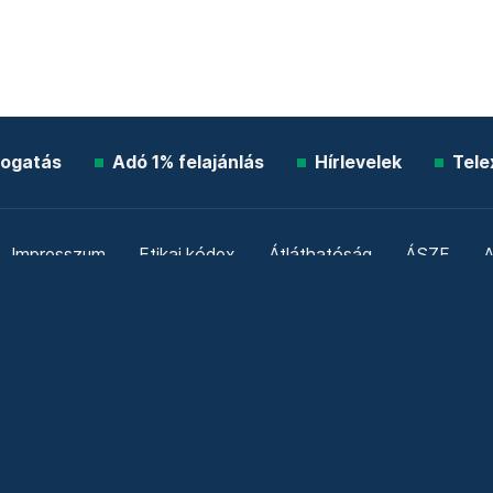
ogatás
Adó 1% felajánlás
Hírlevelek
Tele
Impresszum
Etikai kódex
Átláthatóság
ÁSZF
A
Süti beállítások
Szabályzatok
Kommentelési szabály