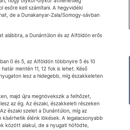
n, hogy olykor-olykor átmenetileg
l esőre kell számítani. A hegyvidéki
ulhat, de a Dunakanyar-Zala/Somogy-sávban
t alábbra, a Dunántúlon és az Alföldön erős
ban 0 és 5, az Alföldön többnyire 5 és 10
i határ mentén 11, 12 fok is lehet. Késő
, nyugaton lesz a hidegebb, míg északkeleten
ken, majd újra megnövekszik a felhőzet,
 lesz az ég. Az északi, északkeleti részeken
Az északi szelet a Dunántúlon, míg az
n kísérhetik élénk lökések. A legalacsonyabb
ok között alakul, de a nyugati hófödte,