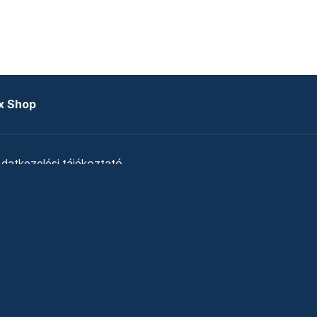
x Shop
datkezelési tájékoztató
zat
Telex Sales