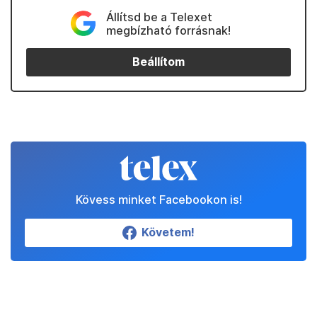
Állítsd be a Telexet
megbízható forrásnak!
Beállítom
Kövess minket Facebookon is!
Követem!