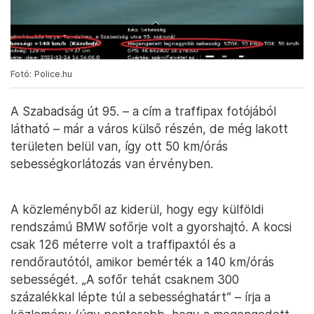
Fotó: Police.hu
A Szabadság út 95. – a cím a traffipax fotójából
látható – már a város külső részén, de még lakott
területen belül van, így ott 50 km/órás
sebességkorlátozás van érvényben.
A közleményből az kiderül, hogy egy külföldi
rendszámú BMW sofőrje volt a gyorshajtó. A kocsi
csak 126 méterre volt a traffipaxtól és a
rendőrautótól, amikor bemérték a 140 km/órás
sebességét. „A sofőr tehát csaknem 300
százalékkal lépte túl a sebességhatárt” – írja a