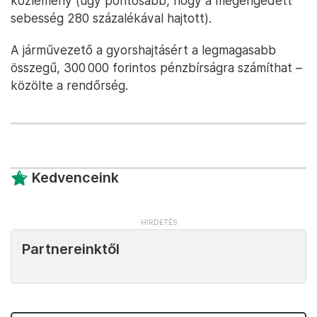
közlemény (úgy pontosabb, hogy a megengedett
sebesség 280 százalékával hajtott).
A járművezető a gyorshajtásért a legmagasabb
összegű, 300 000 forintos pénzbírságra számíthat –
közölte a rendőrség.
Kedvenceink
Partnereinktől