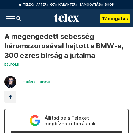
TELEX
AFTER
G7
KARAKTER
TÁMOGATÁS
SHOP
Támogatás
A megengedett sebesség
háromszorosával hajtott a BMW-s,
300 ezres bírság a jutalma
BELFÖLD
Haász János
Állítsd be a Telexet
megbízható forrásnak!