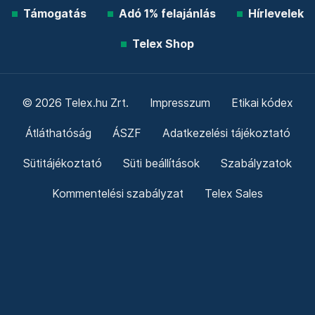
Támogatás
Adó 1% felajánlás
Hírlevelek
Telex Shop
© 2026 Telex.hu Zrt.
Impresszum
Etikai kódex
Átláthatóság
ÁSZF
Adatkezelési tájékoztató
Sütitájékoztató
Süti beállítások
Szabályzatok
Kommentelési szabályzat
Telex Sales