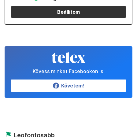
Beállítom
Kövess minket Facebookon is!
Követem!
Legfontosabb