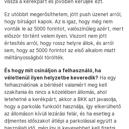
vissza a kerékpárt és jövőben kerüljék ezt.
Ez utóbbit megerősíthetem, jött push üzenet arról,
hogy bírságot kapok. Az is igaz, hogy még nem
vonták le az 5000 forintot, valószínűleg azért, mert
először történt velem ilyen. Viszont nem jött
értesítés arról, hogy rossz helyre állok, és arról
sem, hogy az 5000 forintot az első alkalom miatt
méltányosságból törölték.
És hogy mit csináljon a felhasználó, ha
véletlenül ilyen helyzetbe keveredik?
Ha egy
felhasználónak a bérlését valamiért meg kell
szakítania és nincs a közelében állomás, ahol
letehetné a kerékpárt, akkor a BKK azt javasolja,
hogy a parkolás funkciót használja, így elkerülhető
az állomáson kívüli lezárási felár, és ha esetleg a
díjmentes időszakot átlépi a parkolással együtt a
használati idő, még így is kevesebbet kell fizetni,