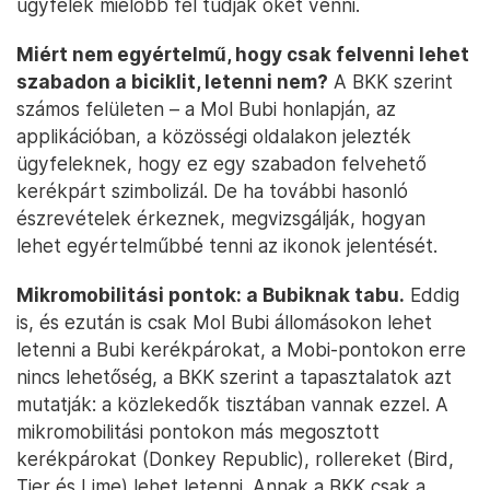
ügyfelek mielőbb fel tudják őket venni.
Miért nem egyértelmű, hogy csak felvenni lehet
szabadon a biciklit, letenni nem?
A BKK szerint
számos felületen – a Mol Bubi honlapján, az
applikációban, a közösségi oldalakon jelezték
ügyfeleknek, hogy ez egy szabadon felvehető
kerékpárt szimbolizál. De ha további hasonló
észrevételek érkeznek, megvizsgálják, hogyan
lehet egyértelműbbé tenni az ikonok jelentését.
Mikromobilitási pontok: a Bubiknak tabu.
Eddig
is, és ezután is csak Mol Bubi állomásokon lehet
letenni a Bubi kerékpárokat, a Mobi-pontokon erre
nincs lehetőség, a BKK szerint a tapasztalatok azt
mutatják: a közlekedők tisztában vannak ezzel. A
mikromobilitási pontokon más megosztott
kerékpárokat (Donkey Republic), rollereket (Bird,
Tier és Lime) lehet letenni. Annak a BKK csak a