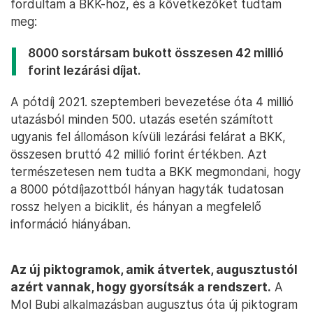
fordultam a BKK-hoz, és a következőket tudtam
meg:
8000 sorstársam bukott összesen 42 millió
forint lezárási díjat.
A pótdíj 2021. szeptemberi bevezetése óta 4 millió
utazásból minden 500. utazás esetén számított
ugyanis fel állomáson kívüli lezárási felárat a BKK,
összesen bruttó 42 millió forint értékben. Azt
természetesen nem tudta a BKK megmondani, hogy
a 8000 pótdíjazottból hányan hagyták tudatosan
rossz helyen a biciklit, és hányan a megfelelő
információ hiányában.
Az új piktogramok, amik átvertek, augusztustól
azért vannak, hogy gyorsítsák a rendszert.
A
Mol Bubi alkalmazásban augusztus óta új piktogram