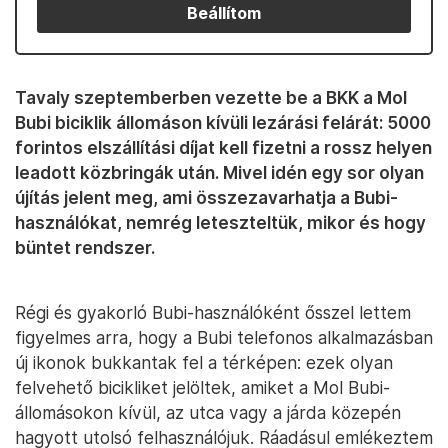
Beállítom
Tavaly szeptemberben vezette be a BKK a Mol
Bubi biciklik állomáson kívüli lezárási felárát: 5000
forintos elszállítási díjat kell fizetni a rossz helyen
leadott közbringák után. Mivel idén egy sor olyan
újítás jelent meg, ami összezavarhatja a Bubi-
használókat, nemrég leteszteltük, mikor és hogy
büntet rendszer.
Régi és gyakorló Bubi-használóként ősszel lettem
figyelmes arra, hogy a Bubi telefonos alkalmazásban
új ikonok bukkantak fel a térképen: ezek olyan
felvehető bicikliket jelöltek, amiket a Mol Bubi-
állomásokon kívül, az utca vagy a járda közepén
hagyott utolsó felhasználójuk. Ráadásul emlékeztem