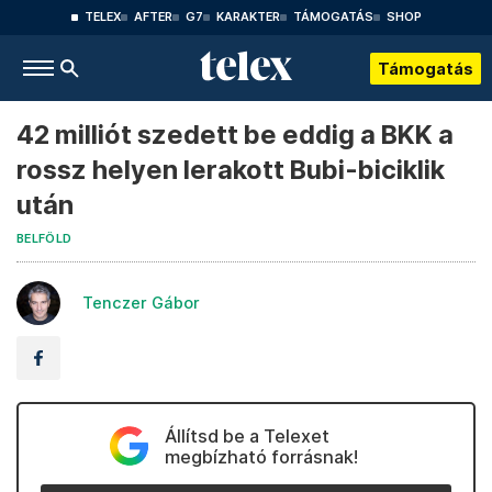
TELEX
AFTER
G7
KARAKTER
TÁMOGATÁS
SHOP
Támogatás
42 milliót szedett be eddig a BKK a
rossz helyen lerakott Bubi-biciklik
után
BELFÖLD
Tenczer Gábor
Állítsd be a Telexet
megbízható forrásnak!