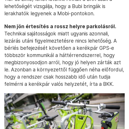
lehetőségét vizsgálja, hogy a Bubi bringák is
lerakhatók legyenek a Mobi-pontokon.
Nem jön értesítés a rossz helyre parkolásról.
Technikai sajátosságok miatt ugyanis azonnali,
lezárás utáni figyelmeztetésre nincs lehetőség. A
bérlés befejezését követően a kerékpár GPS-e
többször kommunikál a háttérrendszerrel, hogy
megbizonyosodjon arról, hogy jó helyen zárták azt
le. Azonban a környezettől függően néha előfordul,
hogy a rendszer csak hosszabb idő után tudja
felmérni a kerékpár valós helyzetét, írta a BKK.