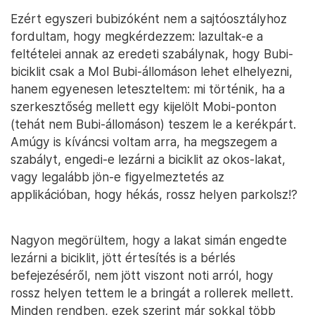
Ezért egyszeri bubizóként nem a sajtóosztályhoz
fordultam, hogy megkérdezzem: lazultak-e a
feltételei annak az eredeti szabálynak, hogy Bubi-
biciklit csak a Mol Bubi-állomáson lehet elhelyezni,
hanem egyenesen leteszteltem: mi történik, ha a
szerkesztőség mellett egy kijelölt Mobi-ponton
(tehát nem Bubi-állomáson) teszem le a kerékpárt.
Amúgy is kíváncsi voltam arra, ha megszegem a
szabályt, engedi-e lezárni a biciklit az okos-lakat,
vagy legalább jön-e figyelmeztetés az
applikációban, hogy hékás, rossz helyen parkolsz!?
Nagyon megörültem, hogy a lakat simán engedte
lezárni a biciklit, jött értesítés is a bérlés
befejezéséről, nem jött viszont noti arról, hogy
rossz helyen tettem le a bringát a rollerek mellett.
Minden rendben, ezek szerint már sokkal több