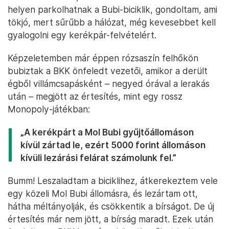
helyen parkolhatnak a Bubi-biciklik, gondoltam, ami
tökjó, mert sűrűbb a hálózat, még kevesebbet kell
gyalogolni egy kerékpár-felvételért.
Képzeletemben már éppen rózsaszín felhőkön
bubiztak a BKK önfeledt vezetői, amikor a derült
égből villámcsapásként – negyed órával a lerakás
után – megjött az értesítés, mint egy rossz
Monopoly-játékban:
„A kerékpárt a Mol Bubi gyűjtőállomáson
kívül zártad le, ezért 5000 forint állomáson
kívüli lezárási felárat számolunk fel.”
Bumm! Leszaladtam a biciklihez, átkerekeztem vele
egy közeli Mol Bubi állomásra, és lezártam ott,
hátha méltányolják, és csökkentik a bírságot. De új
értesítés már nem jött, a bírság maradt. Ezek után