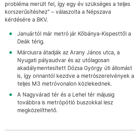
probléma merült fel, így egy év szükséges a teljes
korszerűsítéshez” – válaszolta a Népszava
kérdésére a BKV.
Januártól már metró jár Kőbánya-Kispesttől a
Deák térig.
Márciusra átadják az Arany János utca, a
Nyugati pályaudvar és az utólagosan
akadálymentesített Dózsa György úti állomást
is, így onnantól kezdve a metrószerelvények a
teljes M3 metróvonalon közlekednek.
A Nagyvárad tér és a Lehel tér májusig
továbbra is metrópótló buszokkal lesz
megközelíthető.