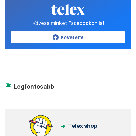
Kövess minket Facebookon is!
Követem!
Legfontosabb
Telex shop