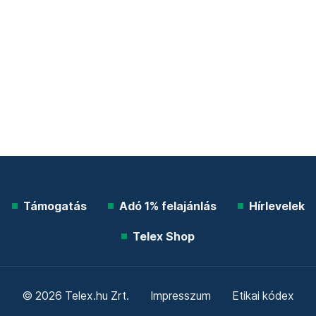
Támogatás
Adó 1% felajánlás
Hírlevelek
Telex Shop
© 2026 Telex.hu Zrt.
Impresszum
Etikai kódex