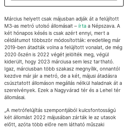
Március helyett csak májusban adják át a felújított
M3-as metró utolsó állomásait –
írta
a Népszava. A
két hónapos késés is csak azért ennyi, mert a
céldátumot többször módosították: eredetileg már
2019-ben átadták volna a felújított vonalat, de még
2020 őszén is 2022 végét jelölték meg, végül
kiderült, hogy 2023 márciusa sem lesz tartható.
Igaz, márciusban több szakasz megnyílik, onnantól
kezdve már jár a metró, de a két, májusi átadásra
csúsztatott állomáson megállás nélkül haladnak át a
szerelvények. Ezek a Nagyvárad tér és a Lehel tér
állomásai.
„A metrófelújítás szempontjából kulcsfontosságú
két állomást 2022 májusában zárták le az utasok
előtt, azóta több előre nem látható műszaki