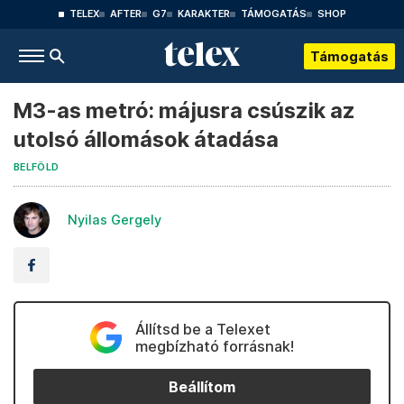
TELEX
AFTER
G7
KARAKTER
TÁMOGATÁS
SHOP
Támogatás
M3-as metró: májusra csúszik az
utolsó állomások átadása
BELFÖLD
Nyilas Gergely
Állítsd be a Telexet
megbízható forrásnak!
Beállítom