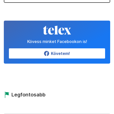
Kövess minket Facebookon is!
Követem!
Legfontosabb