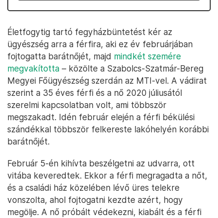
Életfogytig tartó fegyházbüntetést kér az
ügyészség arra a férfira, aki ez év februárjában
fojtogatta barátnőjét, majd
mindkét szemére
megvakította
– közölte a Szabolcs-Szatmár-Bereg
Megyei Főügyészség szerdán az MTI-vel. A vádirat
szerint a 35 éves férfi és a nő 2020 júliusától
szerelmi kapcsolatban volt, ami többször
megszakadt. Idén február elején a férfi békülési
szándékkal többször felkereste lakóhelyén korábbi
barátnőjét.
Február 5-én kihívta beszélgetni az udvarra, ott
vitába keveredtek. Ekkor a férfi megragadta a nőt,
és a családi ház közelében lévő üres telekre
vonszolta, ahol fojtogatni kezdte azért, hogy
megölje. A nő próbált védekezni, kiabált és a férfi