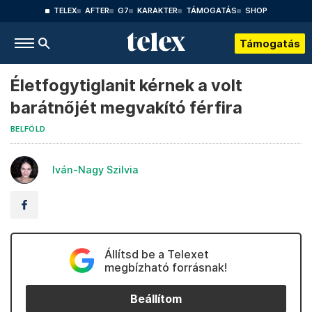
TELEX
AFTER
G7
KARAKTER
TÁMOGATÁS
SHOP
Támogatás
Életfogytiglanit kérnek a volt
barátnőjét megvakító férfira
BELFÖLD
Iván-Nagy Szilvia
Állítsd be a Telexet
megbízható forrásnak!
Beállítom