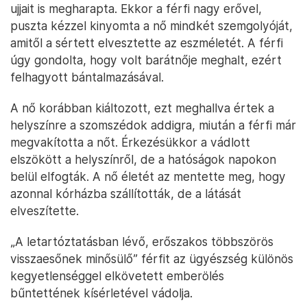
ujjait is megharapta. Ekkor a férfi nagy erővel,
puszta kézzel kinyomta a nő mindkét szemgolyóját,
amitől a sértett elvesztette az eszméletét. A férfi
úgy gondolta, hogy volt barátnője meghalt, ezért
felhagyott bántalmazásával.
A nő korábban kiáltozott, ezt meghallva értek a
helyszínre a szomszédok addigra, miután a férfi már
megvakította a nőt. Érkezésükkor a vádlott
elszökött a helyszínről, de a hatóságok napokon
belül elfogták. A nő életét az mentette meg, hogy
azonnal kórházba szállították, de a látását
elveszítette.
„A letartóztatásban lévő, erőszakos többszörös
visszaesőnek minősülő” férfit az ügyészség különös
kegyetlenséggel elkövetett emberölés
bűntettének kísérletével vádolja.