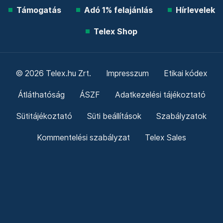
Támogatás
Adó 1% felajánlás
Hírlevelek
Telex Shop
© 2026 Telex.hu Zrt.
Impresszum
Etikai kódex
Átláthatóság
ÁSZF
Adatkezelési tájékoztató
Sütitájékoztató
Süti beállítások
Szabályzatok
Kommentelési szabályzat
Telex Sales