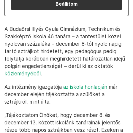
Beállítom
A Budaörsi Illyés Gyula Gimnázium, Technikum és
Szakképző Iskola 46 tanára – a tantestület közel
nyolcvan százaléka – december 8-tól nyolc napig
tartó sztrájkot hirdetett, egy pedagógus pedig
folytatja korábban meghirdetett határozatlan idejű
polgári engedetlenségét – derül ki az oktatók
közleményéből
.
Az intézmény igazgatója
az iskola honlapján
már
december elején tájékoztatta a szülőket a
sztrájkról, mint írta:
„Tájékoztatom Önöket, hogy december 8. és
december 13. között iskolánk tanárainak jelentős
része több napos sztrájkban vesz részt. Ezeken a