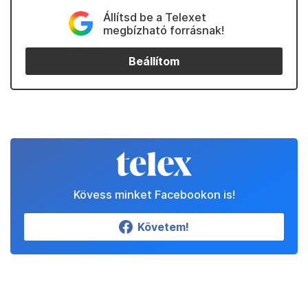
Állítsd be a Telexet
megbízható forrásnak!
Beállítom
Kövess minket Facebookon is!
Követem!