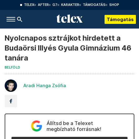
TELEX
AFTER
G7
KARAKTER
TÁMOGATÁS
SHOP
Támogatás
Nyolcnapos sztrájkot hirdetett a
Budaörsi Illyés Gyula Gimnázium 46
tanára
BELFÖLD
Aradi Hanga Zsófia
Állítsd be a Telexet
megbízható forrásnak!