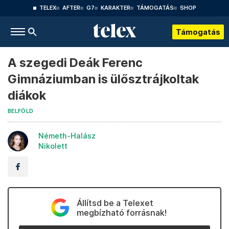
TELEX
AFTER
G7
KARAKTER
TÁMOGATÁS
SHOP
Támogatás
A szegedi Deák Ferenc
Gimnáziumban is ülősztrájkoltak
diákok
BELFÖLD
Németh-Halász
Nikolett
Állítsd be a Telexet
megbízható forrásnak!