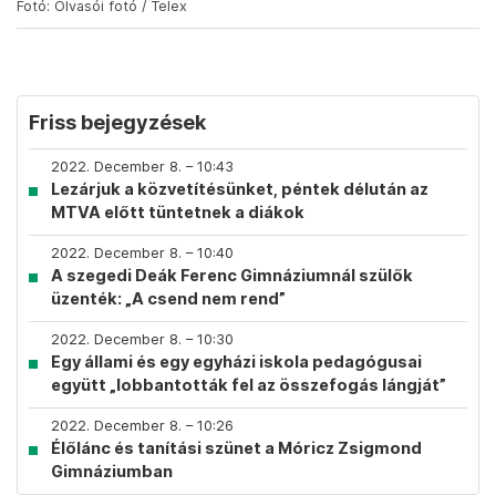
Fotó: Olvasói fotó / Telex
Friss bejegyzések
2022. December 8. – 10:43
Lezárjuk a közvetítésünket, péntek délután az
MTVA előtt tüntetnek a diákok
2022. December 8. – 10:40
A szegedi Deák Ferenc Gimnáziumnál szülők
üzenték: „A csend nem rend”
2022. December 8. – 10:30
Egy állami és egy egyházi iskola pedagógusai
együtt „lobbantották fel az összefogás lángját”
2022. December 8. – 10:26
Élőlánc és tanítási szünet a Móricz Zsigmond
Gimnáziumban