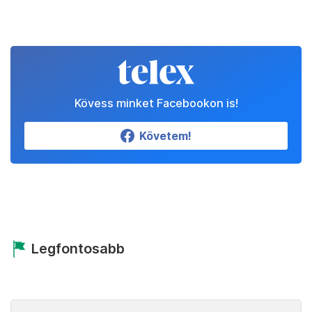
Kövess minket Facebookon is!
Követem!
Legfontosabb