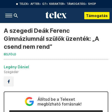
TELEX
AFTER
G7
KARAKTER
TÁMOGATÁS
SHOP
Támogatás
A szegedi Deák Ferenc
Gimnáziumnál szülők üzenték: „A
csend nem rend”
BELFÖLD
Legény Dániel
Szegeder
Állítsd be a Telexet
megbízható forrásnak!