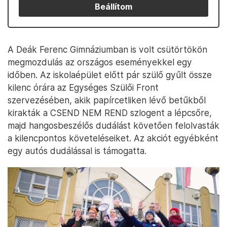
Beállítom
A Deák Ferenc Gimnáziumban is volt csütörtökön
megmozdulás az országos eseményekkel egy
időben. Az iskolaépület előtt pár szülő gyűlt össze
kilenc órára az Egységes Szülői Front
szervezésében, akik papírcetliken lévő betűkből
kirakták a CSEND NEM REND szlogent a lépcsőre,
majd hangosbeszélős dudálást követően felolvasták
a kilencpontos követeléseiket. Az akciót egyébként
egy autós dudálással is támogatta.