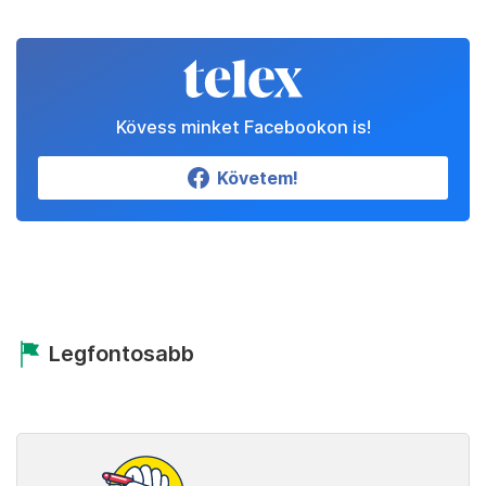
Kövess minket Facebookon is!
Követem!
Legfontosabb