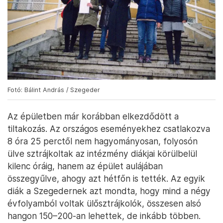
Fotó: Bálint András / Szegeder
Az épületben már korábban elkezdődött a
tiltakozás. Az országos eseményekhez csatlakozva
8 óra 25 perctől nem hagyományosan, folyosón
ülve sztrájkoltak az intézmény diákjai körülbelül
kilenc óráig, hanem az épület aulájában
összegyűlve, ahogy azt hétfőn is tették. Az egyik
diák a Szegedernek azt mondta, hogy mind a négy
évfolyamból voltak ülősztrájkolók, összesen alsó
hangon 150–200-an lehettek, de inkább többen.