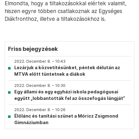
Elmondta, hogy a tiltakozásokkal elértek valamit,
hiszen egyre többen csatlakoznak az Egységes
Diákfronthoz, illetve a tiltakozásokhoz is.
Friss bejegyzések
2022. December 8. – 10:43
Lezárjuk a közvetítésünket, péntek délután az
MTVA előtt tüntetnek a diákok
2022. December 8. – 10:30
Egy állami és egy egyházi iskola pedagógusai
együtt „lobbantották fel az összefogás lángját”
2022. December 8. – 10:26
Élőlánc és tanítási szünet a Móricz Zsigmond
Gimnáziumban