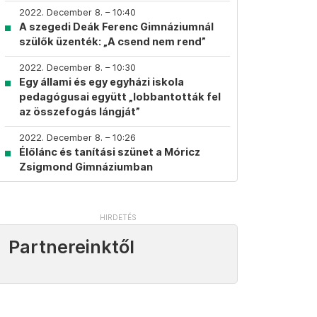
2022. December 8. – 10:40
A szegedi Deák Ferenc Gimnáziumnál
szülők üzenték: „A csend nem rend”
2022. December 8. – 10:30
Egy állami és egy egyházi iskola
pedagógusai együtt „lobbantották fel
az összefogás lángját”
2022. December 8. – 10:26
Élőlánc és tanítási szünet a Móricz
Zsigmond Gimnáziumban
Partnereinktől