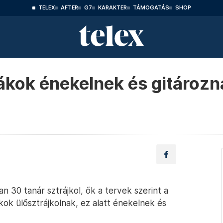
TELEX
AFTER
G7
KARAKTER
TÁMOGATÁS
SHOP
ákok énekelnek és gitározn
 30 tanár sztrájkol, ők a tervek szerint a
iákok ülősztrájkolnak, ez alatt énekelnek és