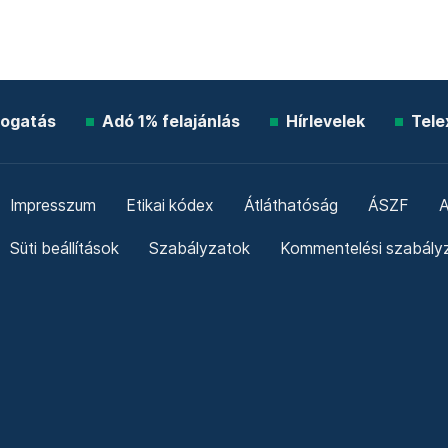
ogatás
Adó 1% felajánlás
Hírlevelek
Tele
Impresszum
Etikai kódex
Átláthatóság
ÁSZF
A
Süti beállítások
Szabályzatok
Kommentelési szabály