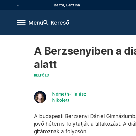
Berta, Bettina
Menü
Kereső
A Berzsenyiben a di
alatt
BELFÖLD
Németh-Halász
Nikolett
A budapesti Berzsenyi Dániel Gimnáziumban
jövő héten is folytatják a tiltakozást. A d
gitároznak a folyosón.