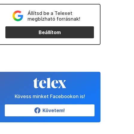
Állítsd be a Telexet
megbízható forrásnak!
Beállítom
Kövess minket Facebookon is!
Követem!