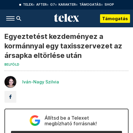
TELEX
AFTER
G7
KARAKTER
TÁMOGATÁS
SHOP
Támogatás
Egyeztetést kezdeményez a
kormánnyal egy taxisszervezet az
ársapka eltörlése után
BELFÖLD
Iván-Nagy Szilvia
Állítsd be a Telexet
megbízható forrásnak!