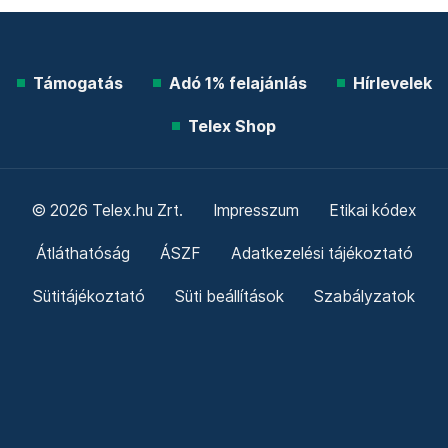
Támogatás
Adó 1% felajánlás
Hírlevelek
Telex Shop
© 2026 Telex.hu Zrt.
Impresszum
Etikai kódex
Átláthatóság
ÁSZF
Adatkezelési tájékoztató
Sütitájékoztató
Süti beállítások
Szabályzatok
Kommentelési szabályzat
Telex Sales