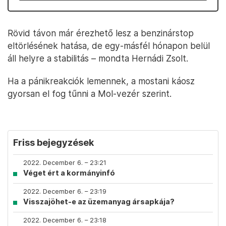
Rövid távon már érezhető lesz a benzinárstop
eltörlésének hatása, de egy-másfél hónapon belül
áll helyre a stabilitás – mondta Hernádi Zsolt.
Ha a pánikreakciók lemennek, a mostani káosz
gyorsan el fog tűnni a Mol-vezér szerint.
Friss bejegyzések
2022. December 6. – 23:21
Véget ért a kormányinfó
2022. December 6. – 23:19
Visszajöhet-e az üzemanyag ársapkája?
2022. December 6. – 23:18