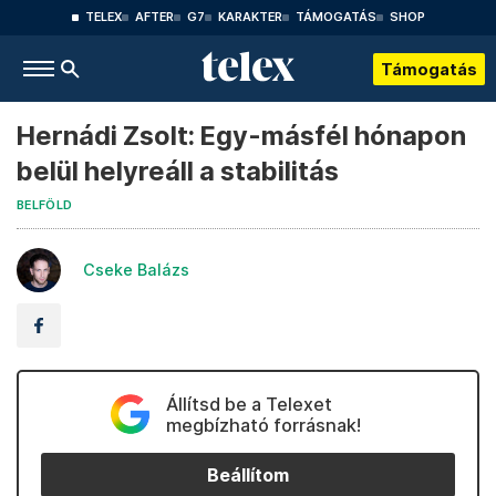
TELEX
AFTER
G7
KARAKTER
TÁMOGATÁS
SHOP
Támogatás
Hernádi Zsolt: Egy-másfél hónapon
belül helyreáll a stabilitás
BELFÖLD
Cseke Balázs
Állítsd be a Telexet
megbízható forrásnak!
Beállítom