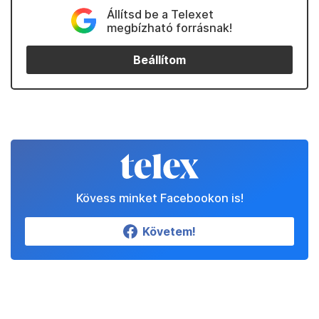
Állítsd be a Telexet
megbízható forrásnak!
Beállítom
Kövess minket Facebookon is!
Követem!