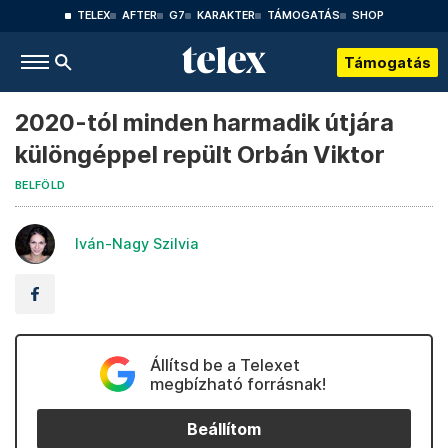
TELEX
AFTER
G7
KARAKTER
TÁMOGATÁS
SHOP
Támogatás
2020-tól minden harmadik útjára
különgéppel repült Orbán Viktor
BELFÖLD
Iván-Nagy Szilvia
Állítsd be a Telexet
megbízható forrásnak!
Beállítom