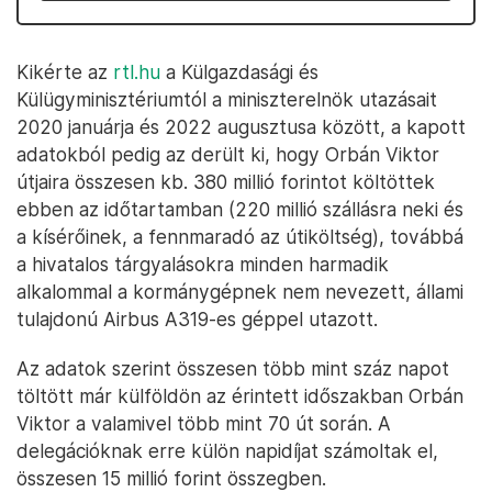
Kikérte az
rtl.hu
a Külgazdasági és
Külügyminisztériumtól a miniszterelnök utazásait
2020 januárja és 2022 augusztusa között, a kapott
adatokból pedig az derült ki, hogy Orbán Viktor
útjaira összesen kb. 380 millió forintot költöttek
ebben az időtartamban (220 millió szállásra neki és
a kísérőinek, a fennmaradó az útiköltség), továbbá
a hivatalos tárgyalásokra minden harmadik
alkalommal a kormánygépnek nem nevezett, állami
tulajdonú Airbus A319-es géppel utazott.
Az adatok szerint összesen több mint száz napot
töltött már külföldön az érintett időszakban Orbán
Viktor a valamivel több mint 70 út során. A
delegációknak erre külön napidíjat számoltak el,
összesen 15 millió forint összegben.