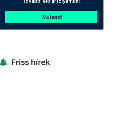
További élő árfolyamok!
Mutasd!
Friss hírek