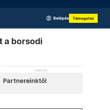
Belépés
Támogatás
t a borsodi
Partnereinktől