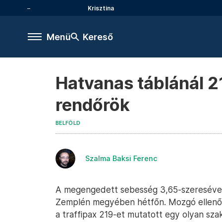
Krisztina
Menü
Kereső
Hatvanas táblánál 2
rendőrök
BELFÖLD
Szalma Baksi Ferenc
A megengedett sebesség 3,65-szeresével
Zemplén megyében hétfőn. Mozgó ellenőr
a traffipax 219-et mutatott egy olyan sza