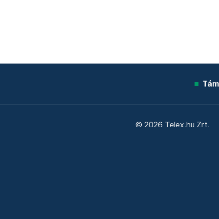
Tám
© 2026 Telex.hu Zrt.
Sütitájékoztató