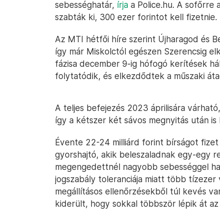
sebességhatár,
írja
a Police.hu. A sofőrre
szabták ki, 300 ezer forintot kell fizetnie.
Az MTI hétfői híre szerint Újharagod és B
így már Miskolctól egészen Szerencsig elk
fázisa december 9-ig hófogó kerítések hál
folytatódik, és elkezdődtek a műszaki áta
A teljes befejezés 2023 áprilisára várhat
így a kétszer két sávos megnyitás után is
Évente 22-24 milliárd forint bírságot fiz
gyorshajtó, akik beleszaladnak egy-egy re
megengedettnél nagyobb sebességgel hal
jogszabály toleranciája miatt több tízezer
megállításos ellenőrzésekből túl kevés va
kiderült, hogy sokkal többször lépik át a