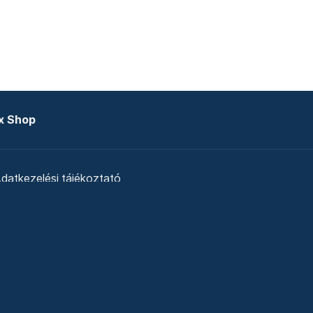
x Shop
datkezelési tájékoztató
zat
Telex Sales