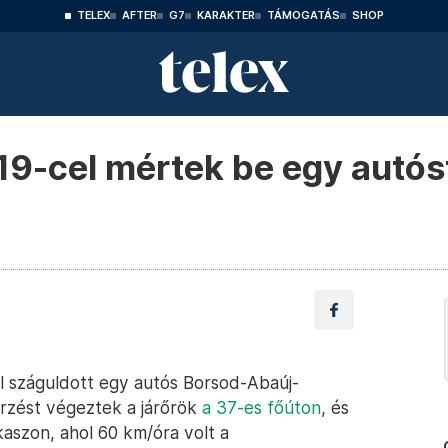
TELEX
AFTER
G7
KARAKTER
TÁMOGATÁS
SHOP
19-cel mértek be egy autós
 száguldott egy autós Borsod-Abaúj-
zést végeztek a járőrök
a 37-es főúton
, és
kaszon, ahol 60 km/óra volt a