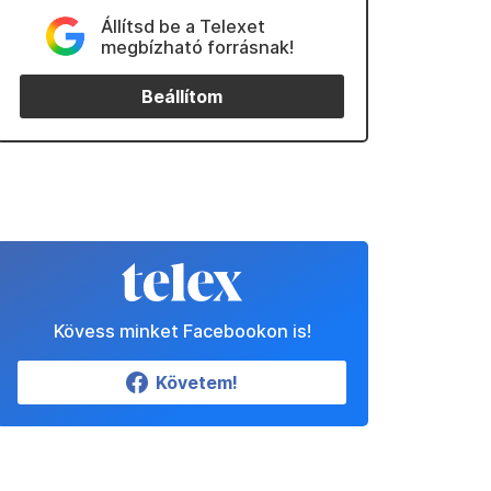
Állítsd be a Telexet
megbízható forrásnak!
Beállítom
Kövess minket Facebookon is!
Követem!