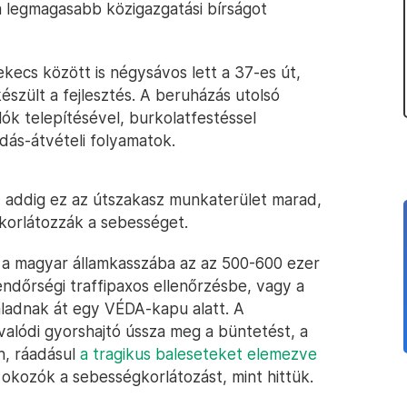
 a legmagasabb közigazgatási bírságot
ekecs között is négysávos lett a 37-es út,
észült a fejlesztés. A beruházás utolsó
ók telepítésével, burkolatfestéssel
dás-átvételi folyamatok.
ó, addig ez az útszakasz munkaterület marad,
 korlátozzák a sebességet.
et a magyar államkasszába az az 500-600 ezer
ndőrségi traffipaxos ellenőrzésbe, vagy a
adnak át egy VÉDA-kapu alatt. A
 valódi gyorshajtó ússza meg a büntetést, a
n, ráadásul
a tragikus baleseteket elemezve
z okozók a sebességkorlátozást, mint hittük.