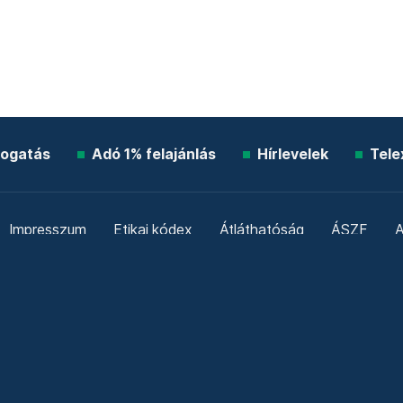
ogatás
Adó 1% felajánlás
Hírlevelek
Tele
Impresszum
Etikai kódex
Átláthatóság
ÁSZF
A
Süti beállítások
Szabályzatok
Kommentelési szabály