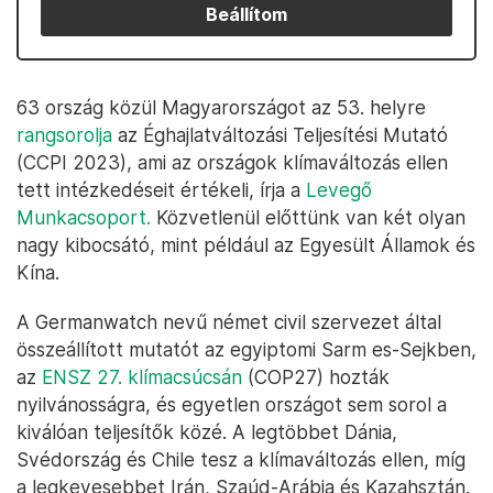
Beállítom
63 ország közül Magyarországot az 53. helyre
rangsorolja
az Éghajlatváltozási Teljesítési Mutató
(CCPI 2023), ami az országok klímaváltozás ellen
tett intézkedéseit értékeli, írja a
Levegő
Munkacsoport.
Közvetlenül előttünk van két olyan
nagy kibocsátó, mint például az Egyesült Államok és
Kína.
A Germanwatch nevű német civil szervezet által
összeállított mutatót az egyiptomi Sarm es-Sejkben,
az
ENSZ 27. klímacsúcsán
(COP27) hozták
nyilvánosságra, és egyetlen országot sem sorol a
kiválóan teljesítők közé. A legtöbbet Dánia,
Svédország és Chile tesz a klímaváltozás ellen, míg
a legkevesebbet Irán, Szaúd-Arábia és Kazahsztán.