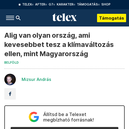
TELEX
AFTER
G7
KARAKTER
TÁMOGATÁS
SHOP
Támogatás
Alig van olyan ország, ami
kevesebbet tesz a klímaváltozás
ellen, mint Magyarország
BELFÖLD
Mizsur András
Állítsd be a Telexet
megbízható forrásnak!