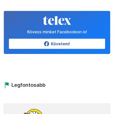
Kövess minket Facebookon is!
Követem!
Legfontosabb