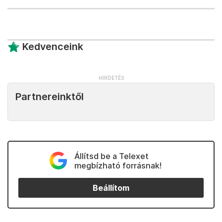
Kedvenceink
Partnereinktől
Állítsd be a Telexet
megbízható forrásnak!
Beállítom