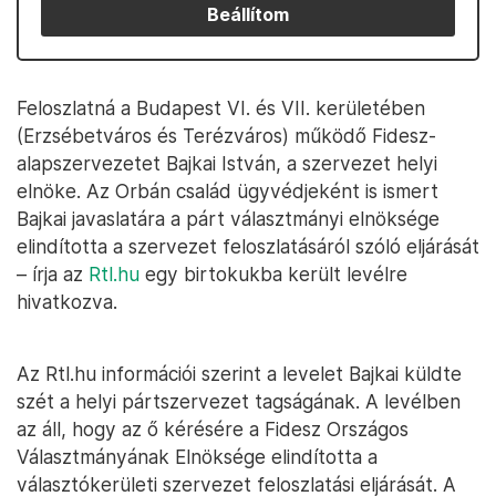
Beállítom
Feloszlatná a Budapest VI. és VII. kerületében
(Erzsébetváros és Terézváros) működő Fidesz-
alapszervezetet Bajkai István, a szervezet helyi
elnöke. Az Orbán család ügyvédjeként is ismert
Bajkai javaslatára a párt választmányi elnöksége
elindította a szervezet feloszlatásáról szóló eljárását
– írja az
Rtl.hu
egy birtokukba került levélre
hivatkozva.
Az Rtl.hu információi szerint a levelet Bajkai küldte
szét a helyi pártszervezet tagságának. A levélben
az áll, hogy az ő kérésére a Fidesz Országos
Választmányának Elnöksége elindította a
választókerületi szervezet feloszlatási eljárását. A