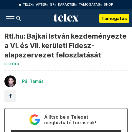
TELEX
AFTER
G7
KARAKTER
TÁMOGATÁS
SHOP
Támogatás
Rtl.hu: Bajkai István kezdeményezte
a VI. és VII. kerületi Fidesz-
alapszervezet feloszlatását
BELFÖLD
Pál Tamás
Állítsd be a Telexet
megbízható forrásnak!