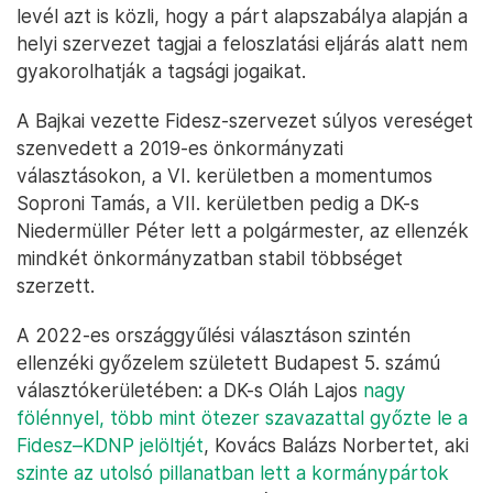
levél azt is közli, hogy a párt alapszabálya alapján a
helyi szervezet tagjai a feloszlatási eljárás alatt nem
gyakorolhatják a tagsági jogaikat.
A Bajkai vezette Fidesz-szervezet súlyos vereséget
szenvedett a 2019-es önkormányzati
választásokon, a VI. kerületben a momentumos
Soproni Tamás, a VII. kerületben pedig a DK-s
Niedermüller Péter lett a polgármester, az ellenzék
mindkét önkormányzatban stabil többséget
szerzett.
A 2022-es országgyűlési választáson szintén
ellenzéki győzelem született Budapest 5. számú
választókerületében: a DK-s Oláh Lajos
nagy
fölénnyel, több mint ötezer szavazattal győzte le a
Fidesz–KDNP jelöltjét
, Kovács Balázs Norbertet, aki
szinte az utolsó pillanatban lett a kormánypártok