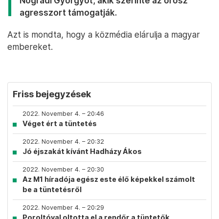
Nógrádi Györgyöt, akik szerinte az orosz
agresszort támogatják.
Azt is mondta, hogy a közmédia elárulja a magyar
embereket.
Friss bejegyzések
2022. November 4. – 20:46
Véget ért a tüntetés
2022. November 4. – 20:32
Jó éjszakát kívánt Hadházy Ákos
2022. November 4. – 20:30
Az M1 híradója egész este élő képekkel számolt
be a tüntetésről
2022. November 4. – 20:29
Poroltóval oltotta el a rendőr a tüntetők