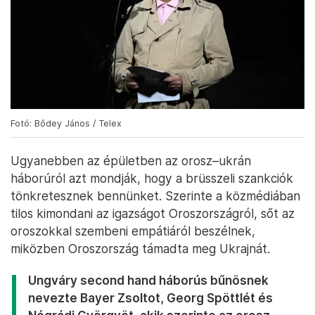
Fotó: Bődey János / Telex
Ugyanebben az épületben az orosz–ukrán
háborúról azt mondják, hogy a brüsszeli szankciók
tönkretesznek bennünket. Szerinte a közmédiában
tilos kimondani az igazságot Oroszországról, sőt az
oroszokkal szembeni empátiáról beszélnek,
miközben Oroszország támadta meg Ukrajnát.
Ungváry second hand háborús bűnösnek
nevezte Bayer Zsoltot, Georg Spöttlét és