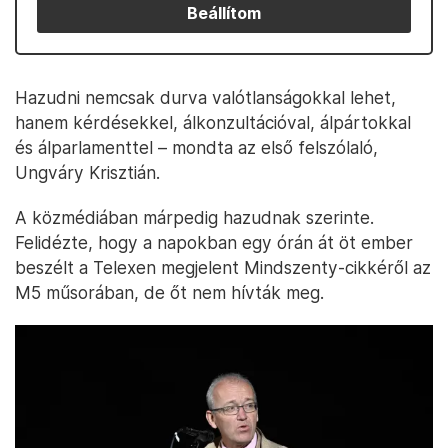
Beállítom
Hazudni nemcsak durva valótlanságokkal lehet,
hanem kérdésekkel, álkonzultációval, álpártokkal
és álparlamenttel – mondta az első felszólaló,
Ungváry Krisztián.
A közmédiában márpedig hazudnak szerinte.
Felidézte, hogy a napokban egy órán át öt ember
beszélt a Telexen megjelent Mindszenty-cikkéről az
M5 műsorában, de őt nem hívták meg.