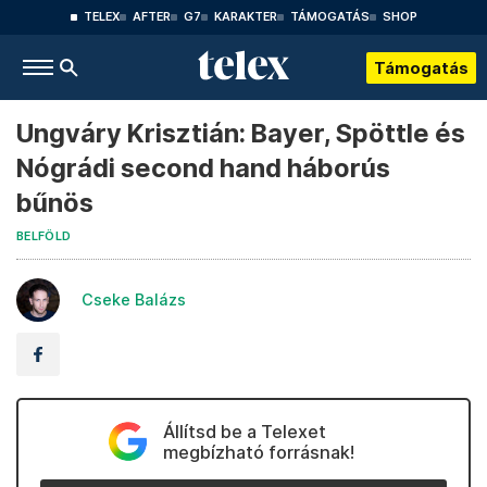
TELEX
AFTER
G7
KARAKTER
TÁMOGATÁS
SHOP
Támogatás
Ungváry Krisztián: Bayer, Spöttle és
Nógrádi second hand háborús
bűnös
BELFÖLD
Cseke Balázs
Állítsd be a Telexet
megbízható forrásnak!