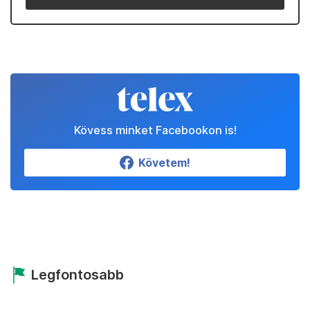
Kövess minket Facebookon is!
Követem!
Legfontosabb