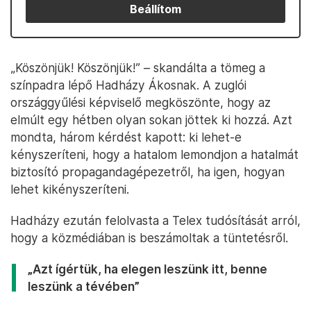
Beállítom
„Köszönjük! Köszönjük!” – skandálta a tömeg a
színpadra lépő Hadházy Ákosnak. A zuglói
országgyűlési képviselő megköszönte, hogy az
elmúlt egy hétben olyan sokan jöttek ki hozzá. Azt
mondta, három kérdést kapott: ki lehet-e
kényszeríteni, hogy a hatalom lemondjon a hatalmát
biztosító propagandagépezetről, ha igen, hogyan
lehet kikényszeríteni.
Hadházy ezután felolvasta a Telex tudósítását arról,
hogy a közmédiában is beszámoltak a tüntetésről.
„Azt ígértük, ha elegen leszünk itt, benne
leszünk a tévében”