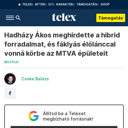
TELEX
AFTER
G7
KARAKTER
TÁMOGATÁS
SHOP
Támogatás
Hadházy Ákos meghirdette a hibrid
forradalmat, és fáklyás élőlánccal
vonná körbe az MTVA épületeit
BELFÖLD
Cseke Balázs
Állítsd be a Telexet
megbízható forrásnak!