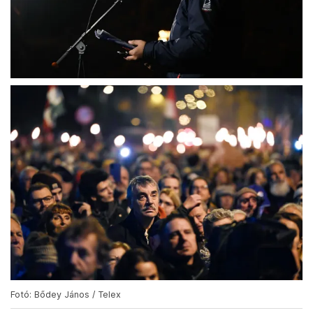
Fotó: Bődey János / Telex