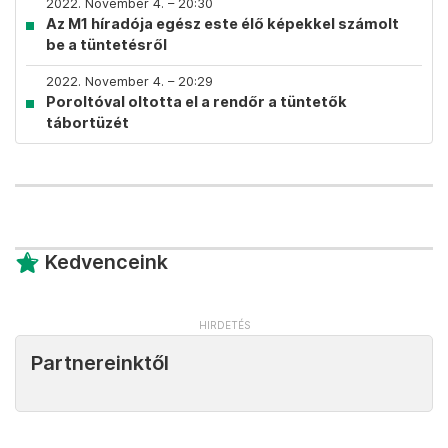
2022. November 4. – 20:30
Az M1 híradója egész este élő képekkel számolt
be a tüntetésről
2022. November 4. – 20:29
Poroltóval oltotta el a rendőr a tüntetők
tábortüzét
Kedvenceink
Partnereinktől