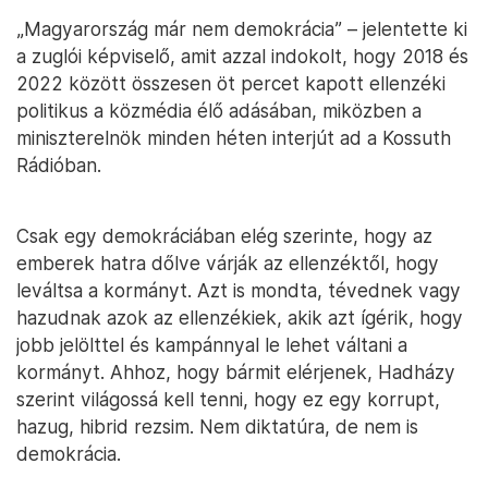
„Magyarország már nem demokrácia” – jelentette ki
a zuglói képviselő, amit azzal indokolt, hogy 2018 és
2022 között összesen öt percet kapott ellenzéki
politikus a közmédia élő adásában, miközben a
miniszterelnök minden héten interjút ad a Kossuth
Rádióban.
Csak egy demokráciában elég szerinte, hogy az
emberek hatra dőlve várják az ellenzéktől, hogy
leváltsa a kormányt. Azt is mondta, tévednek vagy
hazudnak azok az ellenzékiek, akik azt ígérik, hogy
jobb jelölttel és kampánnyal le lehet váltani a
kormányt. Ahhoz, hogy bármit elérjenek, Hadházy
szerint világossá kell tenni, hogy ez egy korrupt,
hazug, hibrid rezsim. Nem diktatúra, de nem is
demokrácia.