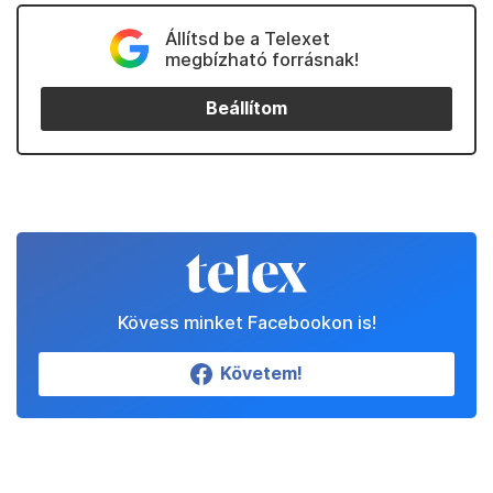
Állítsd be a Telexet
megbízható forrásnak!
Beállítom
Kövess minket Facebookon is!
Követem!