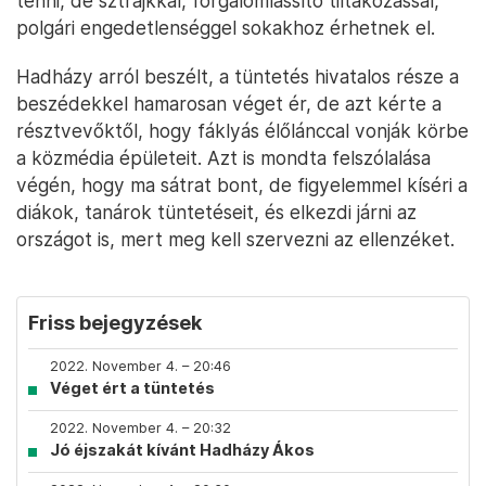
tenni, de sztrájkkal, forgalomlassító tiltakozással,
polgári engedetlenséggel sokakhoz érhetnek el.
Hadházy arról beszélt, a tüntetés hivatalos része a
beszédekkel hamarosan véget ér, de azt kérte a
résztvevőktől, hogy fáklyás élőlánccal vonják körbe
a közmédia épületeit. Azt is mondta felszólalása
végén, hogy ma sátrat bont, de figyelemmel kíséri a
diákok, tanárok tüntetéseit, és elkezdi járni az
országot is, mert meg kell szervezni az ellenzéket.
Friss bejegyzések
2022. November 4. – 20:46
Véget ért a tüntetés
2022. November 4. – 20:32
Jó éjszakát kívánt Hadházy Ákos