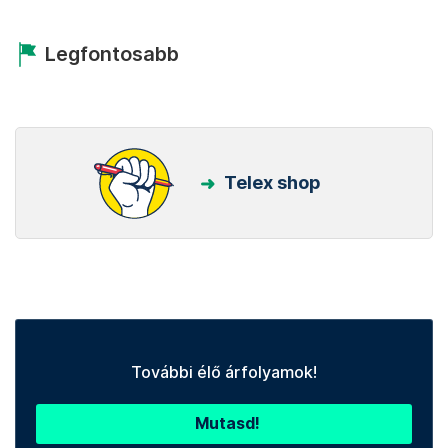
Legfontosabb
Telex shop
További élő árfolyamok!
Mutasd!