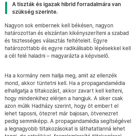
A tiszták és igazak hibrid forradalmára van
szükség szerinte.
Nagyon sok embernek kell békésen, nagyon
határozottan és elszántan kikényszeríteni a szabad
és tisztességes választás feltételeit. Egyre
határozottabb és egyre radikálisabb lépésekkel kell
a cél felé haladni – magyarázta a képviselő.
Ha a kormány nem hallja meg, amit az ellenzék
mond, akkor tüntetni kell. Ha a propagandamédia
elhallgatja a tiltakozást, akkor zavart kell kelteni,
hogy mindenkihez elérjen a hangjuk. A siker csak
azon múlik Hadházy szerint, hogy öt embert el
lehet taposni, ötezret már bajosan, ötvenezret
pedig semmiképp. A propagandamédia segítségével
a legnagyobb tiltakozásokat is láthatatlanná lehet