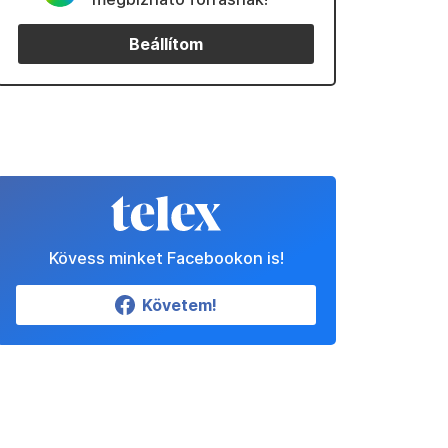
Beállítom
Kövess minket Facebookon is!
Követem!