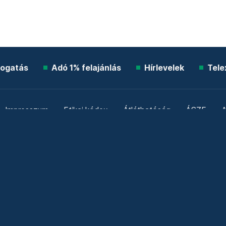
ogatás
Adó 1% felajánlás
Hírlevelek
Tele
Impresszum
Etikai kódex
Átláthatóság
ÁSZF
A
Süti beállítások
Szabályzatok
Kommentelési szabály