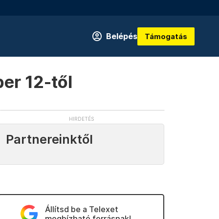
Belépés
Támogatás
er 12-től
Partnereinktől
Állítsd be a Telexet
megbízható forrásnak!