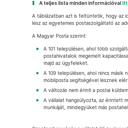
A teljes lista minden információval
itt
A táblázatban azt is feltüntetik, hogy az 
lesz az egyetemes postaszolgáltató az ad
A Magyar Posta szerint:
A 101 településen, ahol több szolgá
postahivatalok megemelt kapacitással
majd az ügyfeleket.
A 109 településen, ahol nincs másik n
mobilposta segítségével lesznek elé
A változás nem érinti a postai küld
A vállalat hangsúlyozta, az érintett 
munkáját, mindegyüket más postahely