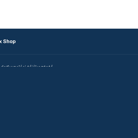
x Shop
datkezelési tájékoztató
zat
Telex Sales