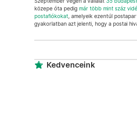
Szeptember végén a vállalat
35 budapesti
közepe óta pedig
már több mint száz vidé
postafiókokat
, amelyeik ezentúl postapa
gyakorlatban azt jelenti, hogy a postai hiv
Kedvenceink