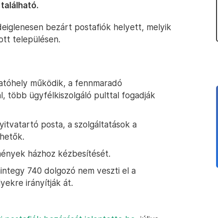
található.
ideiglenesen bezárt postafiók helyett, melyik
ott településen.
ltatóhely működik, a fennmaradó
, több ügyfélkiszolgáló pulttal fogadják
yitvatartó posta, a szolgáltatások a
rhetők.
emények házhoz kézbesítését.
mintegy 740 dolgozó nem veszti el a
ekre irányítják át.