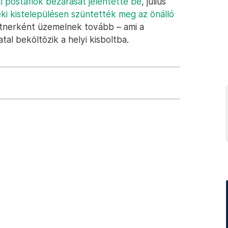
 postafiók bezárását jelentette be
, július
ki kistelepülésen szüntették meg az önálló
rtnerként üzemelnek tovább – ami a
atal beköltözik a helyi kisboltba.