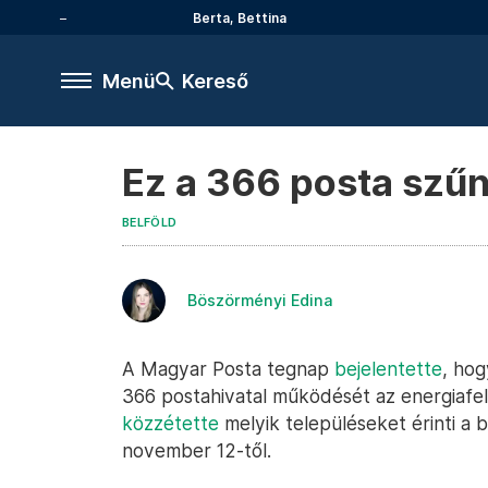
Berta, Bettina
Menü
Kereső
Ez a 366 posta szűn
BELFÖLD
Böszörményi Edina
A Magyar Posta tegnap
bejelentette
, hog
366 postahivatal működését az energiafe
közzétette
melyik településeket érinti a 
november 12-től.