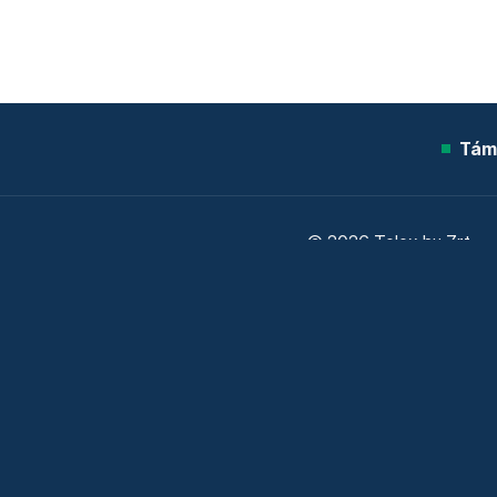
Tám
© 2026 Telex.hu Zrt.
Sütitájékoztató