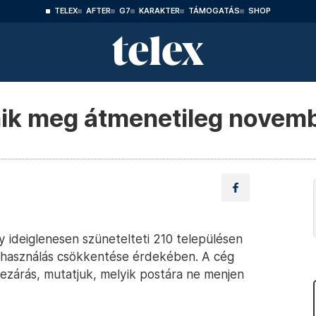
TELEX
AFTER
G7
KARAKTER
TÁMOGATÁS
SHOP
ik meg átmenetileg novemb
y ideiglenesen szünetelteti 210 településen
lhasználás csökkentése érdekében. A cég
bezárás, mutatjuk, melyik postára ne menjen