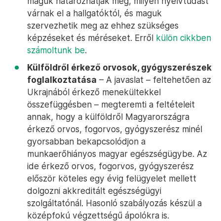
maguk határozhatják meg, milyen nyelvtudást
várnak el a hallgatóktól, és maguk
szervezhetik meg az ehhez szükséges
képzéseket és méréseket. Erről
külön cikkben
számoltunk be
.
Külföldről érkező orvosok, gyógyszerészek
foglalkoztatása
– A javaslat – feltehetően az
Ukrajnából érkező menekültekkel
összefüggésben – megteremti a feltételeit
annak, hogy a külföldről Magyarországra
érkező orvos, fogorvos, gyógyszerész minél
gyorsabban bekapcsolódjon a
munkaerőhiányos magyar egészségügybe. Az
ide érkező orvos, fogorvos, gyógyszerész
először köteles egy évig felügyelet mellett
dolgozni akkreditált egészségügyi
szolgáltatónál. Hasonló szabályozás készül a
középfokú végzettségű ápolókra is.