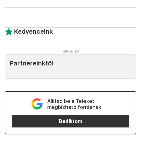
Kedvenceink
Partnereinktől
Állítsd be a Telexet
megbízható forrásnak!
Beállítom