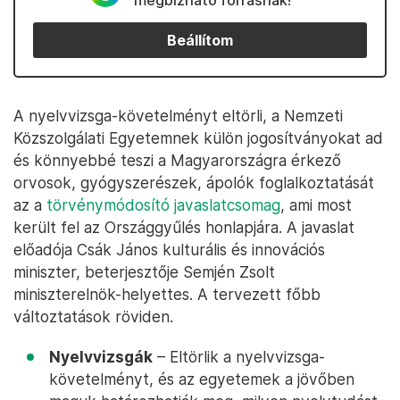
megbízható forrásnak!
Beállítom
A nyelvvizsga-követelményt eltörli, a Nemzeti
Közszolgálati Egyetemnek külön jogosítványokat ad
és könnyebbé teszi a Magyarországra érkező
orvosok, gyógyszerészek, ápolók foglalkoztatását
az a
törvénymódosító javaslatcsomag
, ami most
került fel az Országgyűlés honlapjára. A javaslat
előadója Csák János kulturális és innovációs
miniszter, beterjesztője Semjén Zsolt
miniszterelnök-helyettes. A tervezett főbb
változtatások röviden.
Nyelvvizsgák
– Eltörlik a nyelvvizsga-
követelményt, és az egyetemek a jövőben