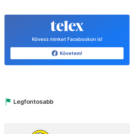
Kövess minket Facebookon is!
Követem!
Legfontosabb