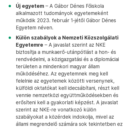
Új egyetem
– A Gábor Dénes Főiskola
alkalmazott tudományok egyetemeként
működik 2023. február 1-jétől Gábor Dénes
Egyetem néven.
Külön szabályok a Nemzeti Közszolgálati
Egyetemre
– A javaslat szerint az NKE
biztosítja a munkaerő-utánpótlást a hon- és
rendvédelmi, a közigazgatási és a diplomáciai
területen a mindenkori magyar állam
működéséhez. Az egyetemnek meg kell
felelnie az egyetemek közötti versenynek,
külföldi oktatókat kell idecsábítani, részt kell
vennie nemzetközi együttműködésekben és
erősíteni kell a gyakorlati képzést. A javaslat
szerint az NKE-re vonatkozó külön
szabályokat a közérdek indokolja, mivel az
állami megrendelő számára sok tekintetben ez