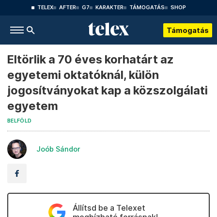
TELEX
AFTER
G7
KARAKTER
TÁMOGATÁS
SHOP
Támogatás
Eltörlik a 70 éves korhatárt az
egyetemi oktatóknál, külön
jogosítványokat kap a közszolgálati
egyetem
BELFÖLD
Joób Sándor
Állítsd be a Telexet