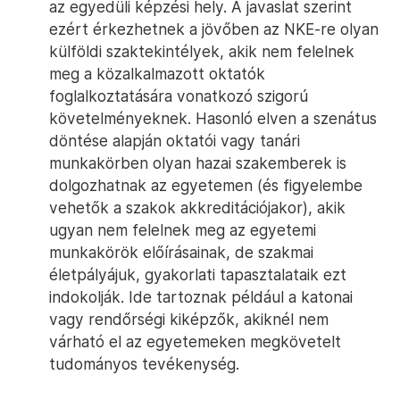
az egyedüli képzési hely. A javaslat szerint
ezért érkezhetnek a jövőben az NKE-re olyan
külföldi szaktekintélyek, akik nem felelnek
meg a közalkalmazott oktatók
foglalkoztatására vonatkozó szigorú
követelményeknek. Hasonló elven a szenátus
döntése alapján oktatói vagy tanári
munkakörben olyan hazai szakemberek is
dolgozhatnak az egyetemen (és figyelembe
vehetők a szakok akkreditációjakor), akik
ugyan nem felelnek meg az egyetemi
munkakörök előírásainak, de szakmai
életpályájuk, gyakorlati tapasztalataik ezt
indokolják. Ide tartoznak például a katonai
vagy rendőrségi kiképzők, akiknél nem
várható el az egyetemeken megkövetelt
tudományos tevékenység.