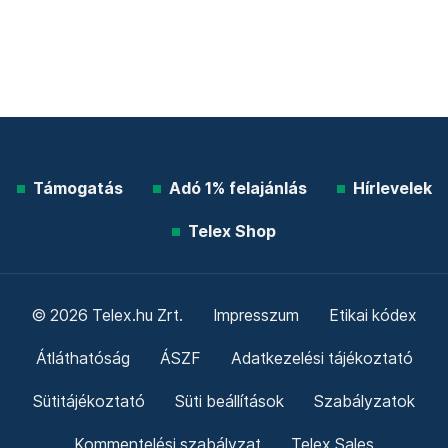
Támogatás
Adó 1% felajánlás
Hírlevelek
Telex Shop
© 2026 Telex.hu Zrt.
Impresszum
Etikai kódex
Átláthatóság
ÁSZF
Adatkezelési tájékoztató
Sütitájékoztató
Süti beállítások
Szabályzatok
Kommentelési szabályzat
Telex Sales