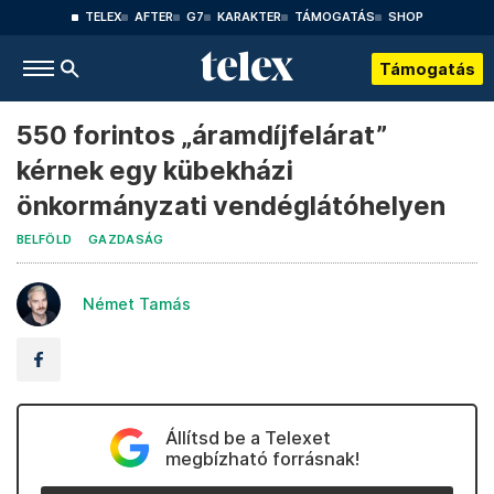
TELEX
AFTER
G7
KARAKTER
TÁMOGATÁS
SHOP
Támogatás
550 forintos „áramdíjfelárat”
kérnek egy kübekházi
önkormányzati vendéglátóhelyen
BELFÖLD
GAZDASÁG
Német Tamás
Állítsd be a Telexet
megbízható forrásnak!