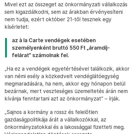
Mivel ezt az összeget az önkormányzati vállalkozás
sem kigazdálkodni, sem az árakban érvényesíteni
nem tudja, ezért október 21-től tesznek egy
kísérletet:
az à la Carte vendégek esetében
személyenként bruttó 550 Ft „áramdíj-
felárat” számolnak fel.
„Ha ez a vendégek egyetértésével találkozik, akkor
van némi esély a közkedvelt vendéglátóegység
megmaradására, ha nem, akkor egy hónapon belül
bezárnak, mert veszteséges üzemeltetés árán nem
kívánja fenntartani azt az önkormányzat” – írják.
„Sajnos a kormány a rossz és felelőtlen
gazdaságpolitikája árát a vállalkozókkal, az
önkormányzatokkal és a lakossággal fizetteti meg.