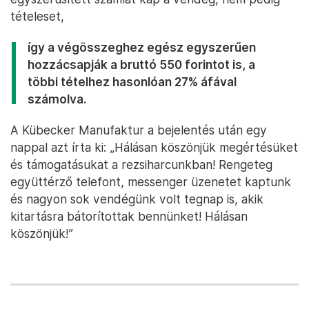
tételeset,
így a végösszeghez egész egyszerűen
hozzácsapják a bruttó 550 forintot is, a
többi tételhez hasonlóan 27% áfával
számolva.
A Kübecker Manufaktur a bejelentés után egy
nappal azt írta ki: „Hálásan köszönjük megértésüket
és támogatásukat a rezsiharcunkban! Rengeteg
együttérző telefont, messenger üzenetet kaptunk
és nagyon sok vendégünk volt tegnap is, akik
kitartásra bátorítottak bennünket! Hálásan
köszönjük!”