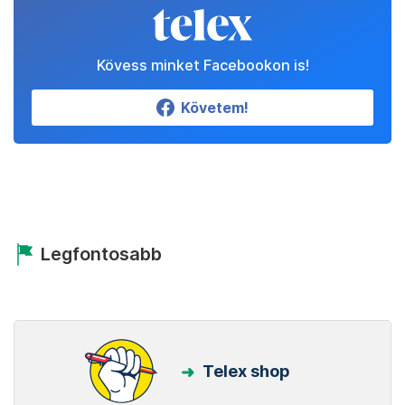
Kövess minket Facebookon is!
Követem!
Legfontosabb
Telex shop