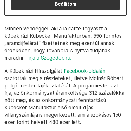
Beállítom
Minden vendéggel, aki á la carte fogyaszt a
kübekházi Kübecker Manufakturban, 550 forintos
„áramdíjfelárat” fizettetnek meg ezentúl annak
érdekében, hogy továbbra is nyitva tudjanak
maradni –
írja a Szegeder.hu.
A Kübekházi Hírszolgálat
Facebook-oldalán
osztották meg a részleteket, illetve Molnár Róbert
polgármester tájékoztatását. A polgármester azt
írja, az önkormányzat áramköltsége 312 százalékkal
nőtt meg, és az önkormányzati fenntartású
Kübecker Manufaktur első emelt díjas
villanyszámlája is megérkezett, ami a szokásos 150
ezer forint helyett 480 ezer lett.