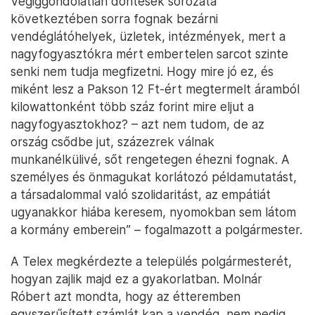
Végiggondolatlan döntések sorozata
következtében sorra fognak bezárni
vendéglátóhelyek, üzletek, intézmények, mert a
nagyfogyasztókra mért embertelen sarcot szinte
senki nem tudja megfizetni. Hogy mire jó ez, és
miként lesz a Pakson 12 Ft-ért megtermelt áramból
kilowattonként több száz forint mire eljut a
nagyfogyasztokhoz? – azt nem tudom, de az
ország csődbe jut, százezrek válnak
munkanélkülivé, sőt rengetegen éhezni fognak. A
személyes és önmagukat korlátozó példamutatást,
a társadalommal való szolidaritást, az empátiát
ugyanakkor hiába keresem, nyomokban sem látom
a kormány emberein” – fogalmazott a polgármester.
A Telex megkérdezte a település polgármesterét,
hogyan zajlik majd ez a gyakorlatban. Molnár
Róbert azt mondta, hogy az étteremben
egyszerűsített számlát kap a vendég, nem pedig