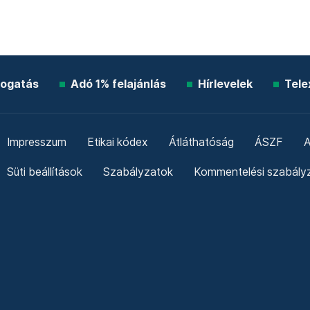
ogatás
Adó 1% felajánlás
Hírlevelek
Tele
Impresszum
Etikai kódex
Átláthatóság
ÁSZF
A
Süti beállítások
Szabályzatok
Kommentelési szabály