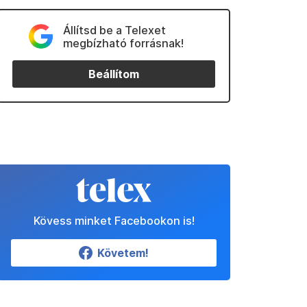
Állítsd be a Telexet
megbízható forrásnak!
Beállítom
Kövess minket Facebookon is!
Követem!