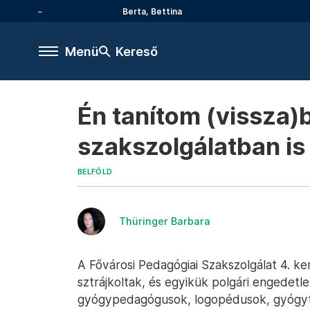
Berta, Bettina
Menü
Kereső
Én tanítom (vissza)b
szakszolgálatban is 
BELFÖLD
Thüringer Barbara
A Fővárosi Pedagógiai Szakszolgálat 4. k
sztrájkoltak, és egyikük polgári engedetl
gyógypedagógusok, logopédusok, gyógytes