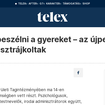
TELEX
AFTER
G7
KARAKTER
TÁMOGATÁS
SHOP
eszélni a gyereket – az újp
sztrájkoltak
erületi Tagintézményében ma 14-en
enségben vett részt. Pszichológusok,
tnevelők, irodai adminisztrátorok együtt,