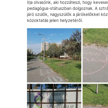
írja olvasónk, aki hozzáteszi, hogy kevese
pedagógus-státuszban dolgoznak. A sztráj
járó szülők, nagyszülők a járókelőkkel k
közoktatás jelen helyzetéről.