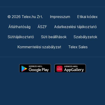
© 2026 Telex.hu Zrt.
Impresszum
Etikai kódex
Átláthatóság
ÁSZF
Adatkezelési tájékoztató
Sütitájékoztató
Süti beállítások
Szabályzatok
Kommentelési szabályzat
Telex Sales