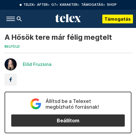
TELEX
AFTER
G7
KARAKTER
TÁMOGATÁS
SHOP
Támogatás
A Hősök tere már félig megtelt
BELFÖLD
Előd Fruzsina
Állítsd be a Telexet
megbízható forrásnak!
Beállítom