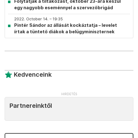
Folytatják a tiltakozást, október 23-ára készül
egy nagyobb eseménnyel a szervezőbrigád
2022. October 14. – 19:35
Pintér Sándor az állását kockáztatja – levelet
írtak a tüntető diákok a belügyminiszternek
Kedvenceink
Partnereinktől