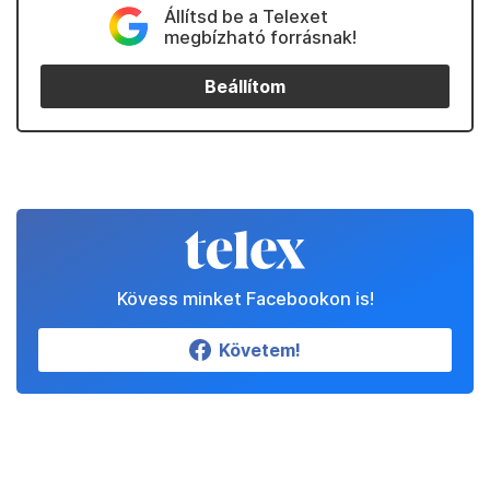
Állítsd be a Telexet
megbízható forrásnak!
Beállítom
Kövess minket Facebookon is!
Követem!