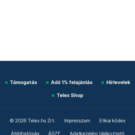
Támogatás
Adó 1% felajánlás
Hírlevelek
Telex Shop
© 2026 Telex.hu Zrt.
Impresszum
Etikai kódex
Átláthatóság
ÁSZF
Adatkezelési tájékoztató