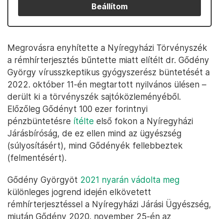
Beállítom
Megrovásra enyhítette a Nyíregyházi Törvényszék
a rémhírterjesztés bűntette miatt elítélt dr. Gődény
György vírusszkeptikus gyógyszerész büntetését a
2022. október 11-én megtartott nyilvános ülésen –
derült ki a törvényszék sajtóközleményéből.
Előzőleg Gődényt 100 ezer forintnyi
pénzbüntetésre
ítélte
első fokon a Nyíregyházi
Járásbíróság, de ez ellen mind az ügyészség
(súlyosításért), mind Gődényék fellebbeztek
(felmentésért).
Gődény Györgyöt
2021 nyarán vádolta meg
különleges jogrend idején elkövetett
rémhírterjesztéssel a Nyíregyházi Járási Ügyészség,
miután Gődény 2020. november 25-én az