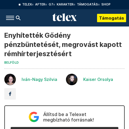
TELEX
AFTER
G7
KARAKTER
TÁMOGATÁS
SHOP
Támogatás
Enyhítették Gődény
pénzbüntetését, megrovást kapott
rémhírterjesztésért
BELFÖLD
Iván-Nagy Szilvia
Kaiser Orsolya
Állítsd be a Telexet
megbízható forrásnak!