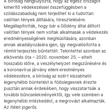
A bíróság hangsúlyozta, hogy az egész országot
kimerítő védekezéssel összefüggésben a
szólásszabadság nem terjedhet ki a tudottan
valótlan tények állítására, híresztelésére.
Megállapították, hogy bár a Gődény által állított
valótlan tények nem voltak alkalmasak a védekezés
eredményességének meghiúsítására, azonban
annak akadályozására igen, így megvalósította a
rémhírterjesztés bűntettét. Tekintettel azonban az
elkövetés óta – 2020. november 25. – eltelt
hosszabb időre, a veszélyhelyzet megszűnésére és
a koronavírus járvány elleni eredményes
védekezésre, a bíróság az ezért kiszabható
legenyhébb büntetést is fölöslegesnek érezte
pusztán annak érdekében, hogy visszatartsák a
további bűncselekményektől, így vele szemben a
legenyhébb intézkedést, a megrovást alkalmazták.
Az ítélet jogerős.