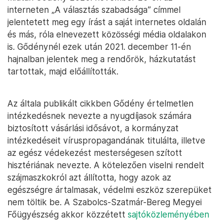
interneten „A választás szabadsága” címmel
jelentetett meg egy írást a saját internetes oldalán
és más, róla elnevezett közösségi média oldalakon
is. Gődénynél ezek után 2021. december 11-én
hajnalban jelentek meg a rendőrök, házkutatást
tartottak, majd előállították.
Az általa publikált cikkben Gődény értelmetlen
intézkedésnek nevezte a nyugdíjasok számára
biztosított vásárlási idősávot, a kormányzat
intézkedéseit víruspropagandának titulálta, illetve
az egész védekezést mesterségesen szított
hisztériának nevezte. A kötelezően viselni rendelt
szájmaszkokról azt állította, hogy azok az
egészségre ártalmasak, védelmi eszköz szerepüket
nem töltik be. A Szabolcs-Szatmár-Bereg Megyei
Főügyészség akkor közzétett
sajtóközleményében