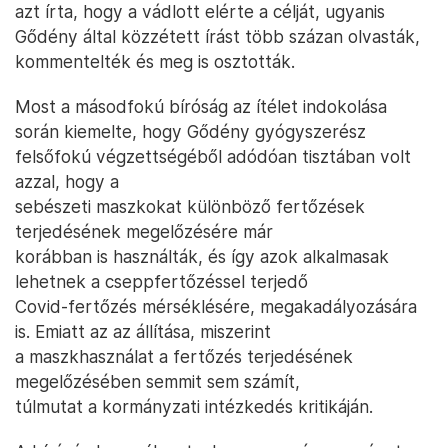
azt írta, hogy a vádlott elérte a célját, ugyanis
Gődény által közzétett írást több százan olvasták,
kommentelték és meg is osztották.
Most a másodfokú bíróság az ítélet indokolása
során kiemelte, hogy Gődény gyógyszerész
felsőfokú végzettségéből adódóan tisztában volt
azzal, hogy a
sebészeti maszkokat különböző fertőzések
terjedésének megelőzésére már
korábban is használták, és így azok alkalmasak
lehetnek a cseppfertőzéssel terjedő
Covid-fertőzés mérséklésére, megakadályozására
is. Emiatt az az állítása, miszerint
a maszkhasználat a fertőzés terjedésének
megelőzésében semmit sem számít,
túlmutat a kormányzati intézkedés kritikáján.