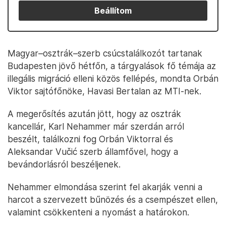
Beállítom
Magyar–osztrák–szerb csúcstalálkozót tartanak
Budapesten jövő hétfőn, a tárgyalások fő témája az
illegális migráció elleni közös fellépés, mondta Orbán
Viktor sajtófőnöke, Havasi Bertalan az MTI-nek.
A megerősítés azután jött, hogy az osztrák
kancellár, Karl Nehammer már szerdán arról
beszélt, találkozni fog Orbán Viktorral és
Aleksandar Vučić szerb államfővel, hogy a
bevándorlásról beszéljenek.
Nehammer elmondása szerint fel akarják venni a
harcot a szervezett bűnözés és a csempészet ellen,
valamint csökkenteni a nyomást a határokon.