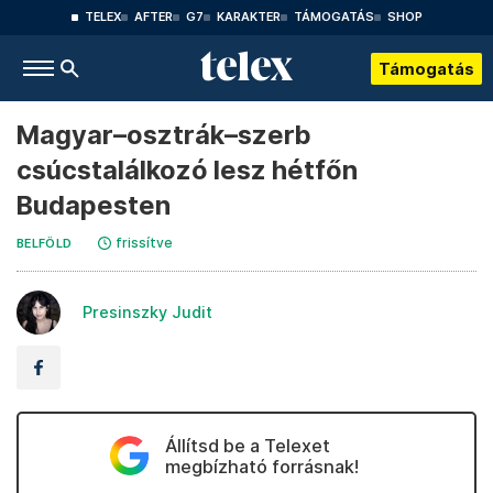
TELEX
AFTER
G7
KARAKTER
TÁMOGATÁS
SHOP
Támogatás
Magyar–osztrák–szerb
csúcstalálkozó lesz hétfőn
Budapesten
frissítve
BELFÖLD
Presinszky Judit
Állítsd be a Telexet
megbízható forrásnak!