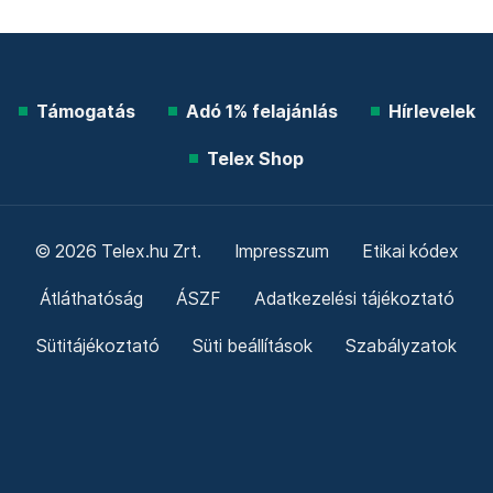
Támogatás
Adó 1% felajánlás
Hírlevelek
Telex Shop
© 2026 Telex.hu Zrt.
Impresszum
Etikai kódex
Átláthatóság
ÁSZF
Adatkezelési tájékoztató
Sütitájékoztató
Süti beállítások
Szabályzatok
Kommentelési szabályzat
Telex Sales