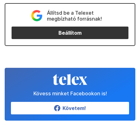
Állítsd be a Telexet
megbízható forrásnak!
Beállítom
Kövess minket Facebookon is!
Követem!