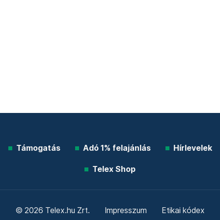
Támogatás
Adó 1% felajánlás
Hírlevelek
Telex Shop
© 2026 Telex.hu Zrt.
Impresszum
Etikai kódex