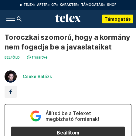
TELEX
AFTER
G7
KARAKTER
TÁMOGATÁS
SHOP
Támogatás
Toroczkai szomorú, hogy a kormány
nem fogadja be a javaslataikat
frissítve
BELFÖLD
Cseke Balázs
Állítsd be a Telexet
megbízható forrásnak!
Beállítom