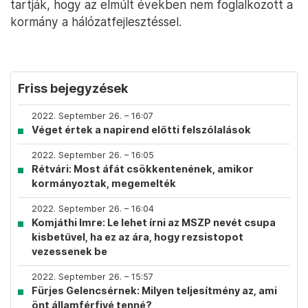
tartják, hogy az elmúlt években nem foglalkozott a
kormány a hálózatfejlesztéssel.
Friss bejegyzések
2022. September 26. – 16:07
Véget értek a napirend előtti felszólalások
2022. September 26. – 16:05
Rétvári: Most áfát csökkentenének, amikor
kormányoztak, megemelték
2022. September 26. – 16:04
Komjáthi Imre: Le lehet írni az MSZP nevét csupa
kisbetűvel, ha ez az ára, hogy rezsistopot
vezessenek be
2022. September 26. – 15:57
Fürjes Gelencsérnek: Milyen teljesítmény az, ami
önt államférfivé tenné?