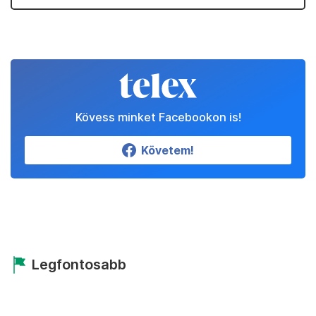
Kövess minket Facebookon is!
Követem!
Legfontosabb