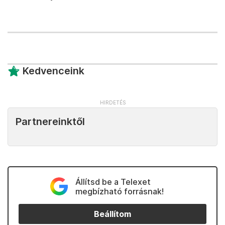
Kedvenceink
Partnereinktől
Állítsd be a Telexet
megbízható forrásnak!
Beállítom