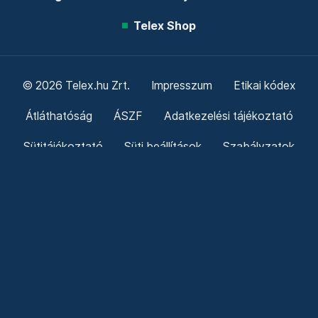
Telex Shop
© 2026 Telex.hu Zrt.
Impresszum
Etikai kódex
Átláthatóság
ÁSZF
Adatkezelési tájékoztató
Sütitájékoztató
Süti beállítások
Szabályzatok
Kommentelési szabályzat
Telex Sales