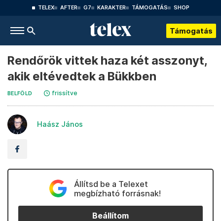
TELEX
AFTER
G7
KARAKTER
TÁMOGATÁS
SHOP
Támogatás
Rendőrök vittek haza két asszonyt,
akik eltévedtek a Bükkben
frissítve
BELFÖLD
Haász János
Állítsd be a Telexet
megbízható forrásnak!
Beállítom