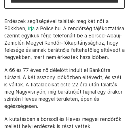
Erdészek segítségével találtak meg két nőt a
Bükkben,
írja
a Police.hu. A rendőrség tájékoztatása
szerint egyikük férje telefonált be a Borsod-Abaúj-
Zemplén Megyei Rendőr-főkapitánysághoz, hogy
felesége és annak barátnője feltehetőleg eltévedt a
hegyekben, mert nem érkeztek haza időben.
A 66 és 77 éves nő délelőtt indult el Bánkútra
túrázni. A két asszony időközben eltévedt, és szét
is váltak. A fiatalabbikat este 22 óra után találták
meg Nagyvisnyón, míg barátnőjét hajnal egy órakor
szintén Heves megyei területen, épen és
egészségesen.
A kutatásban a borsodi és Heves megyei rendőrök
mellett helyi erdészek is részt vettek.