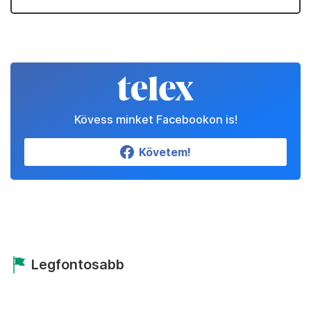
Kövess minket Facebookon is!
Követem!
Legfontosabb