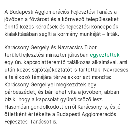
A Budapesti Agglomerációs Fejlesztési Tanács a
jövőben a fővárost és a környező településeket
érintő közös kérdések és fejlesztési koncepciók
kialakításában segíti a kormány munkáját – írták.
Karácsony Gergely és Navracsics Tibor
területfejlesztési miniszter júliusban
egyeztettek
egy ún. kapcsolatteremtő találkozás alkalmával, ami
után közös sajtótájékoztatót is tartottak. Navracsics
a találkozó témájára térve akkor azt mondta:
Karácsony Gergellyel megkezdtek egy
párbeszédet, és bár lehet vita a jövőben, abban
bízik, hogy a kapcsolat gyümölcsöző lesz.
Hasonlóan gondolkodott erről Karácsony is, és jó
ötletként értékelte a Budapesti Agglomerációs
Fejlesztési Tanácsot is.