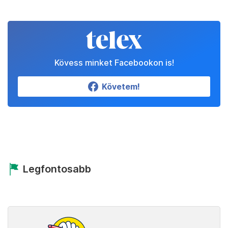
Kövess minket Facebookon is!
Követem!
Legfontosabb