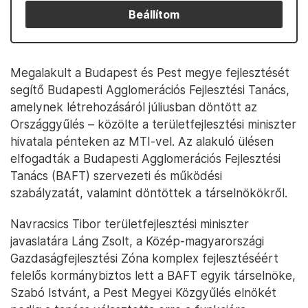
Beállítom
Megalakult a Budapest és Pest megye fejlesztését
segítő Budapesti Agglomerációs Fejlesztési Tanács,
amelynek létrehozásáról júliusban döntött az
Országgyűlés – közölte a területfejlesztési miniszter
hivatala pénteken az MTI-vel. Az alakuló ülésen
elfogadták a Budapesti Agglomerációs Fejlesztési
Tanács (BAFT) szervezeti és működési
szabályzatát, valamint döntöttek a társelnökökről.
Navracsics Tibor területfejlesztési miniszter
javaslatára Láng Zsolt, a Közép-magyarországi
Gazdaságfejlesztési Zóna komplex fejlesztéséért
felelős kormánybiztos lett a BAFT egyik társelnöke,
Szabó Istvánt, a Pest Megyei Közgyűlés elnökét