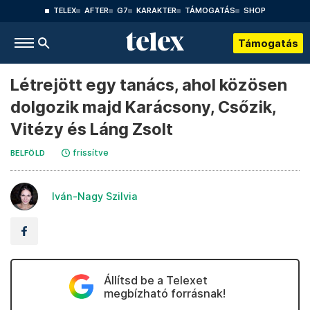
TELEX
AFTER
G7
KARAKTER
TÁMOGATÁS
SHOP
Támogatás
Létrejött egy tanács, ahol közösen
dolgozik majd Karácsony, Csőzik,
Vitézy és Láng Zsolt
frissítve
BELFÖLD
Iván-Nagy Szilvia
Állítsd be a Telexet
megbízható forrásnak!