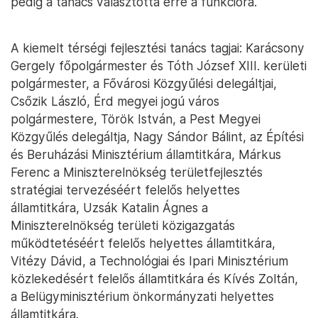
pedig a tanács választotta erre a funkcióra.
A kiemelt térségi fejlesztési tanács tagjai: Karácsony
Gergely főpolgármester és Tóth József XIII. kerületi
polgármester, a Fővárosi Közgyűlési delegáltjai,
Csőzik László, Érd megyei jogú város
polgármestere, Török István, a Pest Megyei
Közgyűlés delegáltja, Nagy Sándor Bálint, az Építési
és Beruházási Minisztérium államtitkára, Márkus
Ferenc a Miniszterelnökség területfejlesztés
stratégiai tervezéséért felelős helyettes
államtitkára, Uzsák Katalin Ágnes a
Miniszterelnökség területi közigazgatás
működtetéséért felelős helyettes államtitkára,
Vitézy Dávid, a Technológiai és Ipari Minisztérium
közlekedésért felelős államtitkára és Kívés Zoltán,
a Belügyminisztérium önkormányzati helyettes
államtitkára.