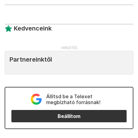
Kedvenceink
Partnereinktől
Állítsd be a Telexet
megbízható forrásnak!
Beállítom