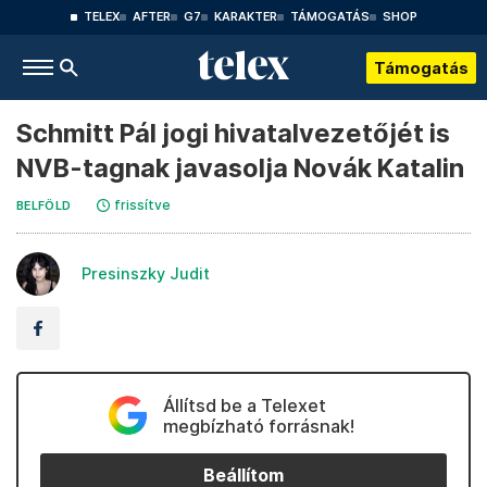
TELEX
AFTER
G7
KARAKTER
TÁMOGATÁS
SHOP
Támogatás
Schmitt Pál jogi hivatalvezetőjét is
NVB-tagnak javasolja Novák Katalin
frissítve
BELFÖLD
Presinszky Judit
Állítsd be a Telexet
megbízható forrásnak!
Beállítom