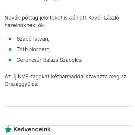
Novák póttag-jelölteket is ajánlott Kövér László
házelnöknek: ők
Szabó István,
Tóth Norbert,
Gerencsér Balázs Szabolcs.
Az új NVB-tagokat kétharmaddal szavazza meg az
Országgyűlés.
Kedvenceink