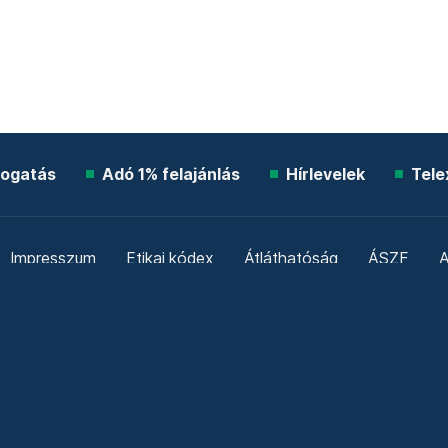
ogatás
Adó 1% felajánlás
Hírlevelek
Tele
Impresszum
Etikai kódex
Átláthatóság
ÁSZF
A
Süti beállítások
Szabályzatok
Kommentelési szabály