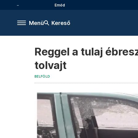
Emőd
Menü
Kereső
Reggel a tulaj ébre
tolvajt
BELFÖLD