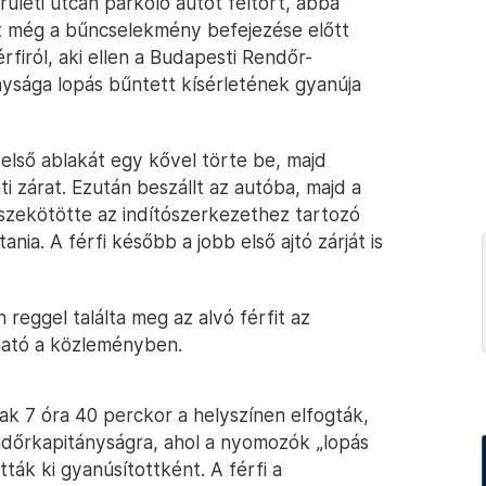
erületi utcán parkoló autót feltört, abba
att még a bűncselekmény befejezése előtt
rfiról, aki ellen a Budapesti Rendőr-
nysága lopás bűntett kísérletének gyanúja
 első ablakát egy kővel törte be, majd
i zárat. Ezután beszállt az autóba, majd a
zekötötte az indítószerkezethez tartozó
ania. A férfi később a jobb első ajtó zárját is
eggel találta meg az alvó férfit az
sható a közleményben.
tak 7 óra 40 perckor a helyszínen elfogták,
Rendőrkapitányságra, ahol a nyomozók „lopás
tták ki gyanúsítottként. A férfi a