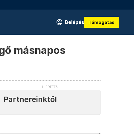
Belépés
Támogatás
ergő másnapos
Partnereinktől