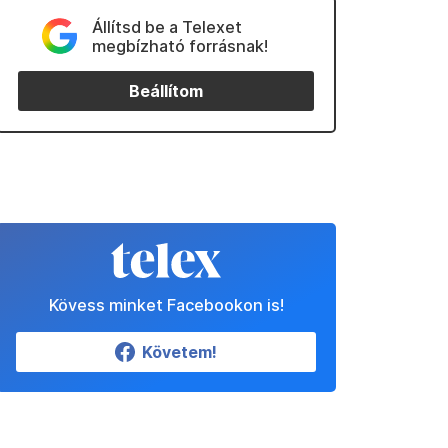
Állítsd be a Telexet
megbízható forrásnak!
Beállítom
Kövess minket Facebookon is!
Követem!