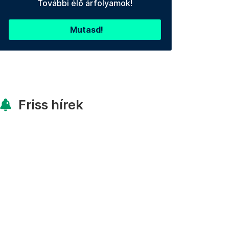
További élő árfolyamok!
Mutasd!
Friss hírek