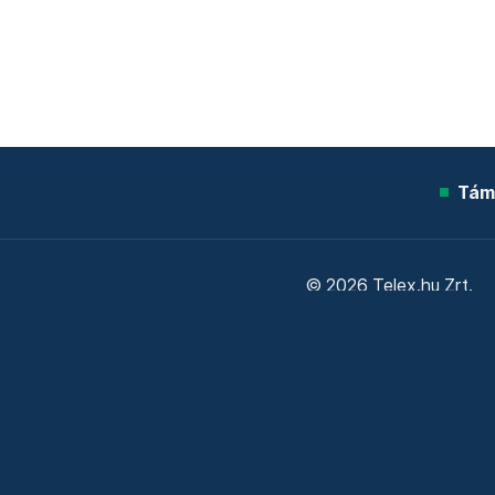
Tám
© 2026 Telex.hu Zrt.
Sütitájékoztató