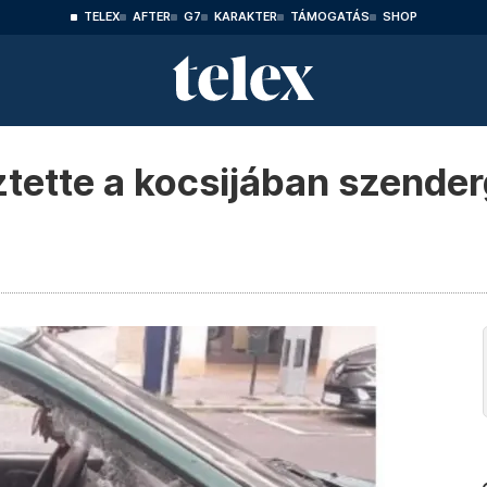
TELEX
AFTER
G7
KARAKTER
TÁMOGATÁS
SHOP
sztette a kocsijában szend