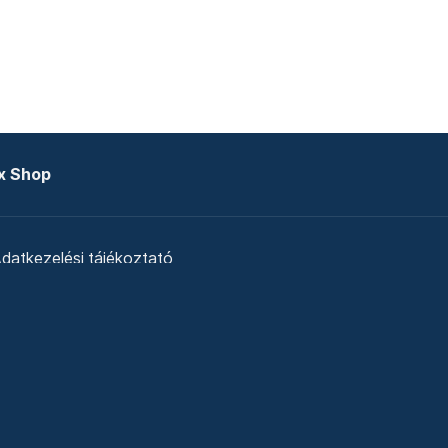
x Shop
datkezelési tájékoztató
zat
Telex Sales