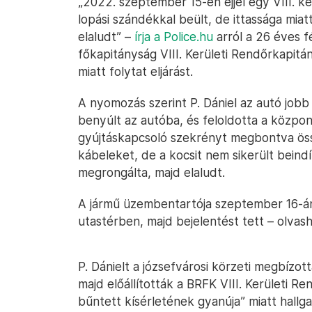
„2022. szeptember 15-é​n éjjel egy VIII. k
lopási szándékkal beült, de ittassága mi
elaludt” –
írja a Police.hu
arról a 26 éves fé
főkapitányság VIII. Kerületi Rendőrkapitá
miatt folytat eljárást.
A nyomozás szerint P. Dániel az autó jobb
benyúlt az autóba, és feloldotta a központ
gyújtáskapcsoló szekrényt megbontva öss
kábeleket, de a kocsit nem sikerült beindít
megrongálta, majd elaludt.
A jármű üzembentartója szeptember 16-án r
utastérben, majd bejelentést tett – olva
P. Dánielt a józsefvárosi körzeti megbízot
majd előállították a BRFK VIII. Kerületi 
bűntett kísérletének gyanúja” miatt hallga