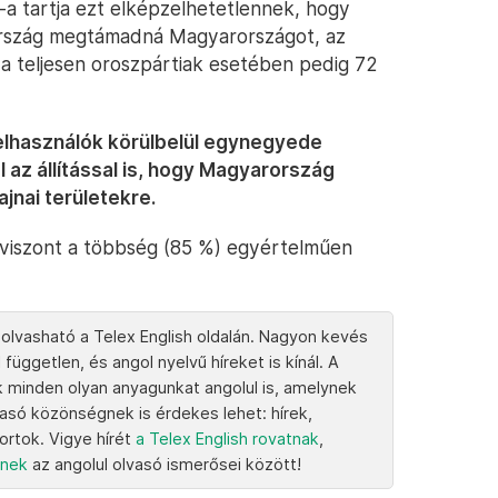
a tartja ezt elképzelhetetlennek, hogy
ország megtámadná Magyarországot, az
 a teljesen oroszpártiak esetében pedig 72
elhasználók körülbelül egynegyede
az állítással is, hogy Magyarország
jnai területekre.
viszont a többség (85 %) egyértelműen
 olvasható a Telex English oldalán. Nagyon kevés
 független, és angol nyelvű híreket is kínál. A
k minden olyan anyagunkat angolul is, amelynek
vasó közönségnek is érdekes lehet: hírek,
portok. Vigye hírét
a Telex English rovatnak
,
knek
az angolul olvasó ismerősei között!