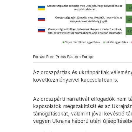
Forrás: Free Press Eastern Europe
Az oroszpártiak és ukránpártiak vélemé
következményeivel kapcsolatban is.
Az oroszpárti narratívát elfogadók nem t
kapcsolatok megszakítását és az Ukrajnán
támogatásokat, valamint jóval kevésbé t
vegyen Ukrajna háború utáni újjáépítéséb