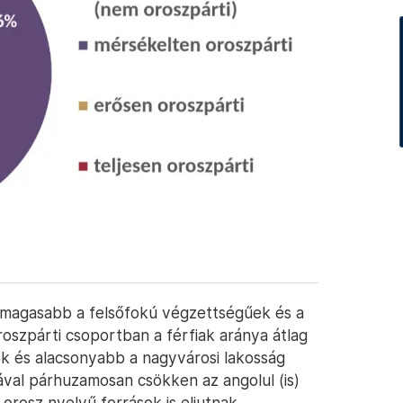
 magasabb a felsőfokú végzettségűek és a
oszpárti csoportban a férfiak aránya átlag
ők és alacsonyabb a nagyvárosi lakosság
ával párhuzamosan csökken az angolul (is)
orosz nyelvű források is eljutnak.