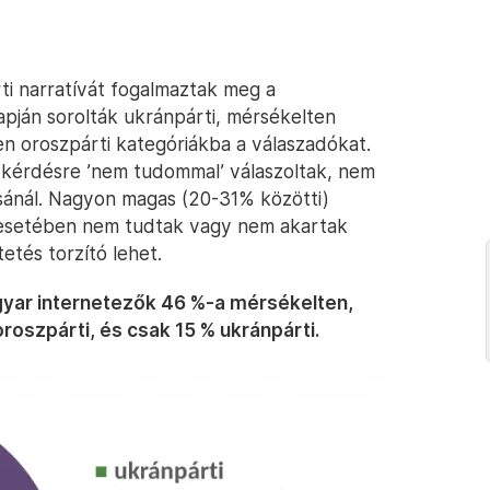
ti narratívát fogalmaztak meg a
apján sorolták ukránpárti, mérsékelten
sen oroszpárti kategóriákba a válaszadókat.
 kérdésre ’nem tudommal’ válaszoltak, nem
sánál. Nagyon magas (20-31% közötti)
 esetében nem tudtak vagy nem akartak
etés torzító lehet.
yar internetezők 46 %-a mérsékelten,
roszpárti, és csak 15 % ukránpárti.