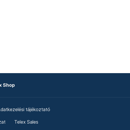
x Shop
datkezelési tájékoztató
zat
Telex Sales