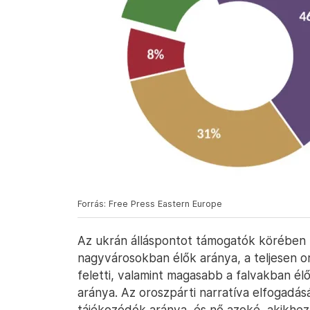
Forrás: Free Press Eastern Europe
Az ukrán álláspontot támogatók körében
nagyvárosokban élők aránya, a teljesen or
feletti, valamint magasabb a falvakban él
aránya. Az oroszpárti narratíva elfogadás
tájékozódók aránya, és nő azoké, akikhez 