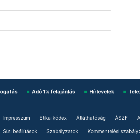
ogatás
Adó 1% felajánlás
Hírlevelek
Tele
Impresszum
Etikai kódex
Átláthatóság
ÁSZF
A
Süti beállítások
Szabályzatok
Kommentelési szabály