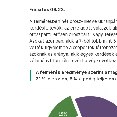
Frissítés 09. 23.
A felmérésben hét orosz- illetve ukránpár
kérdésfeltevők, az erre adott válaszok al
oroszpárti, erősen oroszpárti, vagy telje
Azokat azonban, akik a 7-ből több mint 3
vették figyelembe a csoportok létrehozá
azoknak az aránya, akik egyes kérdések
véleményt formálni, ezért a végkövetkezt
A felmérés eredménye szerint a mag
31 %-e erősen, 8 %-a pedig teljesen o