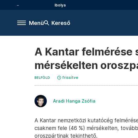
Ibolya
Menü
Kereső
A Kantar felmérése s
mérsékelten oroszpá
frissítve
BELFÖLD
Aradi Hanga Zsófia
A Kantar nemzetközi kutatócég felmérése 
csaknem fele (46 %) mérsékelten, tovább
oroszpártinak tekinthető.