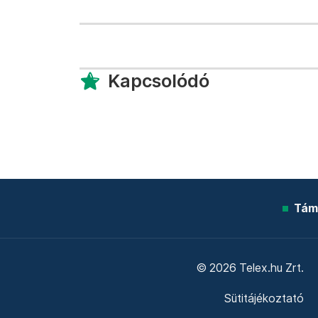
Kapcsolódó
Tám
© 2026 Telex.hu Zrt.
Sütitájékoztató