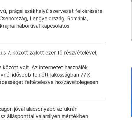
vű, prágai székhelyű szervezet felkérésére
 Csehország, Lengyelország, Románia,
krajnai háborúval kapcsolatos
ius 7. között zajlott ezer fő részvételével,
között volt. Az internetet használók
vnél idősebb felnőtt lakosságban 77%
t népességet feltételezve hozzávetőlegesen
zágon jóval alacsonyabb az ukrán
osz állásponttal valamilyen mértékben