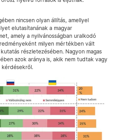
ben nincsen olyan állítás, amellyel
yet elutasítanának a magyar
lmet, amely a nyilvánosságban uralkodó
k eredményeként milyen mértékben vált
 a kutatás részletezésében. Nagyon magas
ében azok aránya is, akik nem tudtak vagy
 kérdésekről.