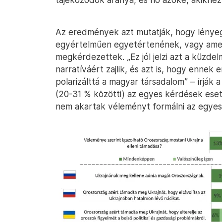
Az eredmények azt mutatják, hogy lényegé
egyértelműen egyetértenének, vagy amel
megkérdezettek. „Ez jól jelzi azt a küzde
narratíváért zajlik, és azt is, hogy enne
polarizálttá a magyar társadalom” – írják
(20-31 % közötti) az egyes kérdések eset
nem akartak véleményt formálni az egyes