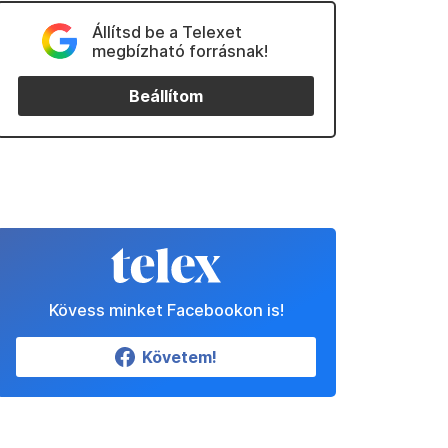
Állítsd be a Telexet
megbízható forrásnak!
Beállítom
Kövess minket Facebookon is!
Követem!