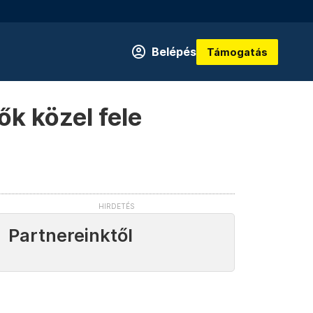
Belépés
Támogatás
ők közel fele
Partnereinktől