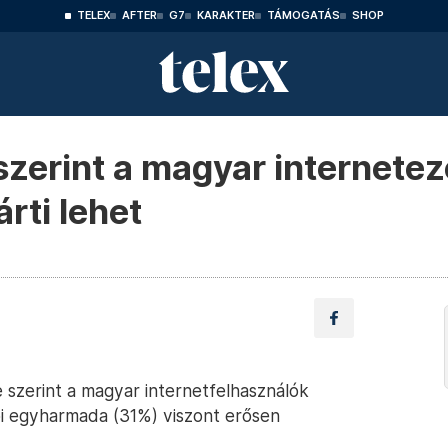
TELEX
AFTER
G7
KARAKTER
TÁMOGATÁS
SHOP
zerint a magyar internetez
rti lehet
szerint a magyar internetfelhasználók
i egyharmada (31%) viszont erősen