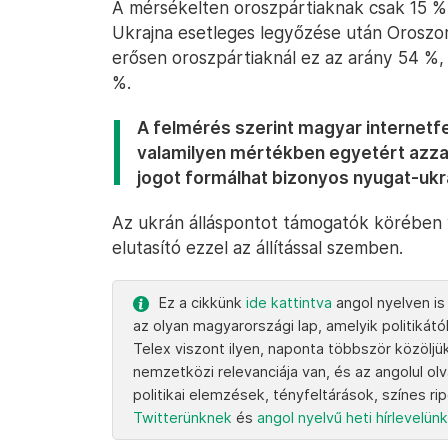
A mérsékelten oroszpártiaknak csak 15 %-
Ukrajna esetleges legyőzése után Orosz
erősen oroszpártiaknál ez az arány 54 %,
%.
A felmérés szerint magyar internetf
valamilyen mértékben egyetért azzal 
jogot formálhat bizonyos nyugat-ukra
Az ukrán álláspontot támogatók körében 
elutasító ezzel az állítással szemben.
Ez a cikkünk
ide kattintva
angol nyelven is
az olyan magyarországi lap, amelyik politikától
Telex viszont ilyen, naponta többször közöljü
nemzetközi relevanciája van, és az angolul ol
politikai elemzések, tényfeltárások, színes ri
Twitterünknek
és
angol nyelvű heti hírlevelün