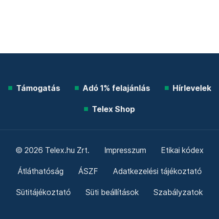
Támogatás
Adó 1% felajánlás
Hírlevelek
Telex Shop
© 2026 Telex.hu Zrt.
Impresszum
Etikai kódex
Átláthatóság
ÁSZF
Adatkezelési tájékoztató
Sütitájékoztató
Süti beállítások
Szabályzatok
Kommentelési szabályzat
Telex Sales