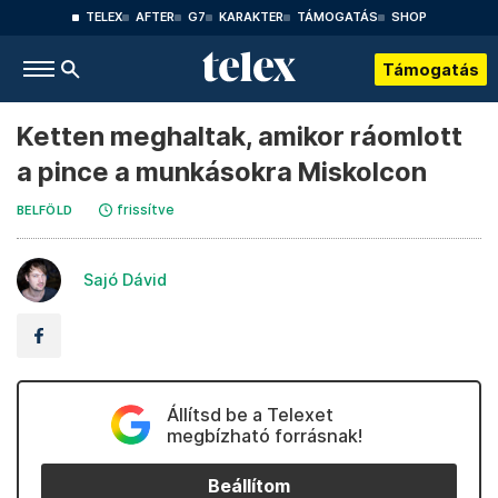
TELEX
AFTER
G7
KARAKTER
TÁMOGATÁS
SHOP
Támogatás
Ketten meghaltak, amikor ráomlott
a pince a munkásokra Miskolcon
frissítve
BELFÖLD
Sajó Dávid
Állítsd be a Telexet
megbízható forrásnak!
Beállítom