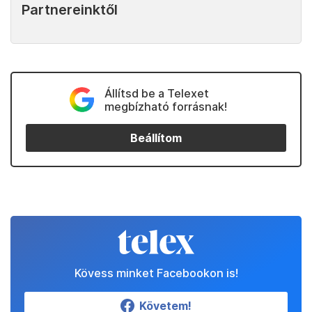
Partnereinktől
Állítsd be a Telexet
megbízható forrásnak!
Beállítom
Kövess minket Facebookon is!
Követem!