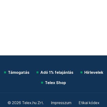
Támogatás
Adó 1% felajánlás
Hírlevelek
Telex Shop
© 2026 Telex.hu Zrt.
Impresszum
Etikai kódex