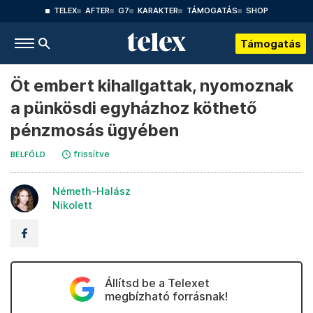
TELEX
AFTER
G7
KARAKTER
TÁMOGATÁS
SHOP
Támogatás
Öt embert kihallgattak, nyomoznak
a pünkösdi egyházhoz köthető
pénzmosás ügyében
frissítve
BELFÖLD
Németh-Halász
Nikolett
Állítsd be a Telexet
megbízható forrásnak!