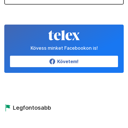
Kövess minket Facebookon is!
Követem!
Legfontosabb