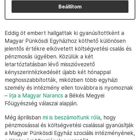
Beállítom
Eddig öt embert hallgattak ki gyanúsítottként a
Magyar Pünkösdi Egyházhoz köthető különösen
jelentős értékre elkövetett költségvetési csalás és
pénzmosás ügyében. Közülük a két
letartóztatásban lévő misszióvezető
kényszerintézkedését újabb két hónappal
meghosszabbították, miközben több egyházi
személy és intézmény ellen továbbra is nyomoznak
–
írja a Magyar Narancs
a Békés Megyei
Főügyészség válaszai alapján.
Még áprilisban
mi is beszámoltunk róla
, hogy
pénzmosással és költségvetési csalással gyanúsítják
a Magyar Pünkösdi Egyház szociális intézményének,