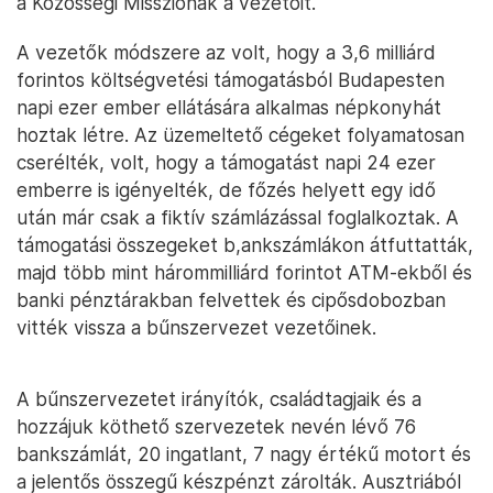
a Közösségi Missziónak a vezetőit.
A vezetők módszere az volt, hogy a 3,6 milliárd
forintos költségvetési támogatásból Budapesten
napi ezer ember ellátására alkalmas népkonyhát
hoztak létre. Az üzemeltető cégeket folyamatosan
cserélték, volt, hogy a támogatást napi 24 ezer
emberre is igényelték, de főzés helyett egy idő
után már csak a fiktív számlázással foglalkoztak. A
támogatási összegeket b,ankszámlákon átfuttatták,
majd több mint hárommilliárd forintot ATM-ekből és
banki pénztárakban felvettek és cipősdobozban
vitték vissza a bűnszervezet vezetőinek.
A bűnszervezetet irányítók, családtagjaik és a
hozzájuk köthető szervezetek nevén lévő 76
bankszámlát, 20 ingatlant, 7 nagy értékű motort és
a jelentős összegű készpénzt zárolták. Ausztriából