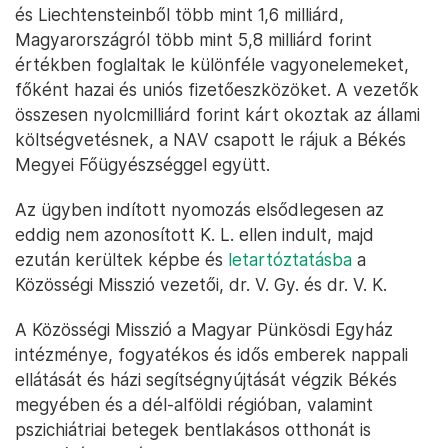
és Liechtensteinből több mint 1,6 milliárd,
Magyarországról több mint 5,8 milliárd forint
értékben foglaltak le különféle vagyonelemeket,
főként hazai és uniós fizetőeszközöket. A vezetők
összesen nyolcmilliárd forint kárt okoztak az állami
költségvetésnek, a NAV csapott le rájuk a Békés
Megyei Főügyészséggel együtt.
Az ügyben indított nyomozás elsődlegesen az
eddig nem azonosított K. L. ellen indult, majd
ezután kerültek képbe és
letartóztatásba
a
Közösségi Misszió vezetői, dr. V. Gy. és dr. V. K.
A Közösségi Misszió a Magyar Pünkösdi Egyház
intézménye, fogyatékos és idős emberek nappali
ellátását és házi segítségnyújtását végzik Békés
megyében és a dél-alföldi régióban, valamint
pszichiátriai betegek bentlakásos otthonát is