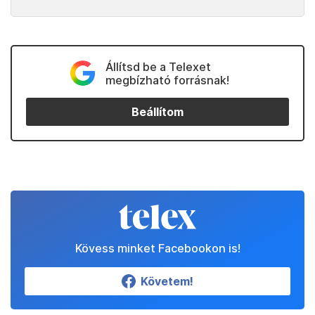
Állítsd be a Telexet
megbízható forrásnak!
Beállítom
Kövess minket Facebookon is!
Követem!