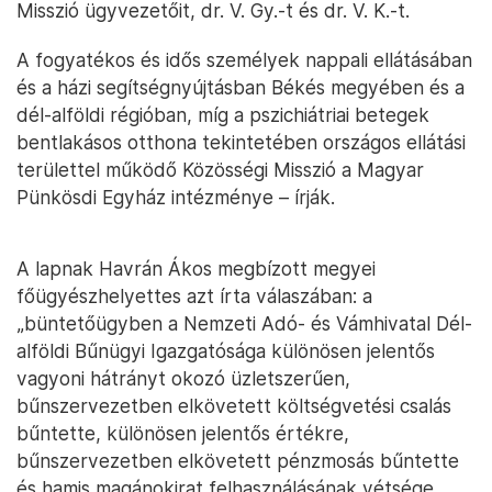
Misszió ügyvezetőit, dr. V. Gy.-t és dr. V. K.-t.
A fogyatékos és idős személyek nappali ellátásában
és a házi segítségnyújtásban Békés megyében és a
dél-alföldi régióban, míg a pszichiátriai betegek
bentlakásos otthona tekintetében országos ellátási
területtel működő Közösségi Misszió a Magyar
Pünkösdi Egyház intézménye – írják.
A lapnak Havrán Ákos megbízott megyei
főügyészhelyettes azt írta válaszában: a
„büntetőügyben a Nemzeti Adó- és Vámhivatal Dél-
alföldi Bűnügyi Igazgatósága különösen jelentős
vagyoni hátrányt okozó üzletszerűen,
bűnszervezetben elkövetett költségvetési csalás
bűntette, különösen jelentős értékre,
bűnszervezetben elkövetett pénzmosás bűntette
és hamis magánokirat felhasználásának vétsége