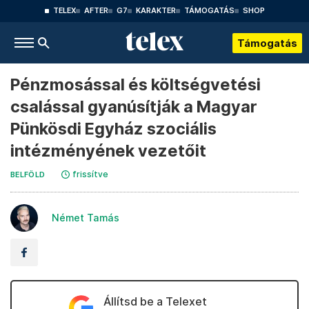
TELEX
AFTER
G7
KARAKTER
TÁMOGATÁS
SHOP
Támogatás
Pénzmosással és költségvetési
csalással gyanúsítják a Magyar
Pünkösdi Egyház szociális
intézményének vezetőit
frissítve
BELFÖLD
Német Tamás
Állítsd be a Telexet