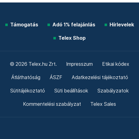
Támogatás
Adó 1% felajánlás
Hírlevelek
Telex Shop
© 2026 Telex.hu Zrt.
Impresszum
Etikai kódex
Átláthatóság
ÁSZF
Adatkezelési tájékoztató
Sütitájékoztató
Süti beállítások
Szabályzatok
Kommentelési szabályzat
Telex Sales