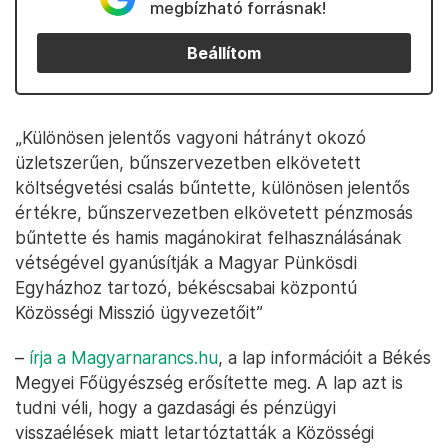
megbízható forrásnak!
Beállítom
„Különösen jelentős vagyoni hátrányt okozó
üzletszerűen, bűnszervezetben elkövetett
költségvetési csalás bűntette, különösen jelentős
értékre, bűnszervezetben elkövetett pénzmosás
bűntette és hamis magánokirat felhasználásának
vétségével gyanúsítják a Magyar Pünkösdi
Egyházhoz tartozó, békéscsabai központú
Közösségi Misszió ügyvezetőit”
–
írja a Magyarnarancs.hu
, a lap információit a Békés
Megyei Főügyészség erősítette meg. A lap azt is
tudni véli, hogy a gazdasági és pénzügyi
visszaélések miatt letartóztatták a Közösségi