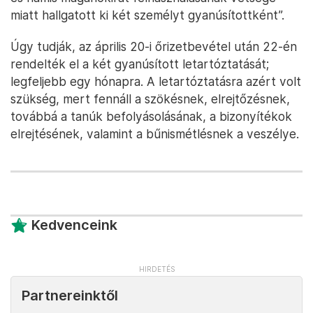
miatt hallgatott ki két személyt gyanúsítottként”.
Úgy tudják, az április 20-i őrizetbevétel után 22-én
rendelték el a két gyanúsított letartóztatását;
legfeljebb egy hónapra. A letartóztatásra azért volt
szükség, mert fennáll a szökésnek, elrejtőzésnek,
továbbá a tanúk befolyásolásának, a bizonyítékok
elrejtésének, valamint a bűnismétlésnek a veszélye.
Kedvenceink
Partnereinktől