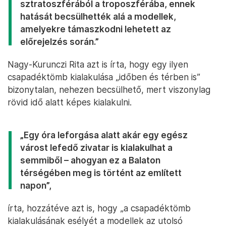
sztratoszférából a troposzférába, ennek
hatását becsülhették alá a modellek,
amelyekre támaszkodni lehetett az
előrejelzés során.”
Nagy-Kurunczi Rita azt is írta, hogy egy ilyen
csapadéktömb kialakulása „időben és térben is”
bizonytalan, nehezen becsülhető, mert viszonylag
rövid idő alatt képes kialakulni.
„Egy óra leforgása alatt akár egy egész
várost lefedő zivatar is kialakulhat a
semmiből – ahogyan ez a Balaton
térségében meg is történt az említett
napon”,
írta, hozzátéve azt is, hogy „a csapadéktömb
kialakulásának esélyét a modellek az utolsó