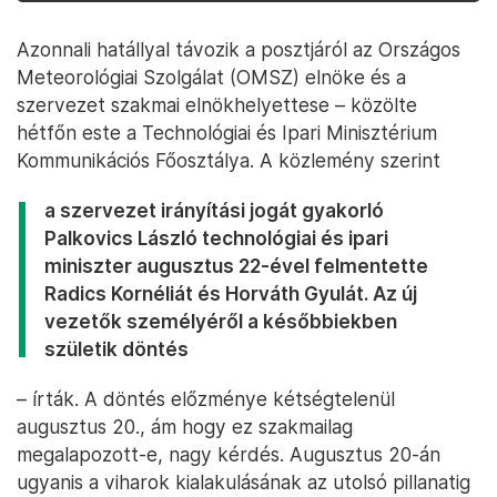
Azonnali hatállyal távozik a posztjáról az Országos
Meteorológiai Szolgálat (OMSZ) elnöke és a
szervezet szakmai elnökhelyettese – közölte
hétfőn este a Technológiai és Ipari Minisztérium
Kommunikációs Főosztálya. A közlemény szerint
a szervezet irányítási jogát gyakorló
Palkovics László technológiai és ipari
miniszter augusztus 22-ével felmentette
Radics Kornéliát és Horváth Gyulát. Az új
vezetők személyéről a későbbiekben
születik döntés
– írták. A döntés előzménye kétségtelenül
augusztus 20., ám hogy ez szakmailag
megalapozott-e, nagy kérdés. Augusztus 20-án
ugyanis a viharok kialakulásának az utolsó pillanatig