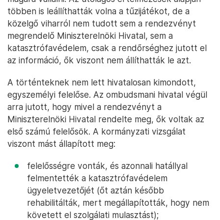
többen is leállíthatták volna a tűzijátékot, de a
közelgő viharról nem tudott sem a rendezvényt
megrendelő Miniszterelnöki Hivatal, sem a
katasztrófavédelem, csak a rendőrséghez jutott el
az információ, ők viszont nem állíthatták le azt.
A történteknek nem lett hivatalosan kimondott,
egyszemélyi felelőse. Az ombudsmani hivatal végül
arra jutott, hogy mivel a rendezvényt a
Miniszterelnöki Hivatal rendelte meg, ők voltak az
első számú felelősök. A kormányzati vizsgálat
viszont mást állapított meg:
felelősségre vonták, és azonnali hatállyal
felmentették a katasztrófavédelem
ügyeletvezetőjét (őt aztán később
rehabilitálták, mert megállapították, hogy nem
követett el szolgálati mulasztást);