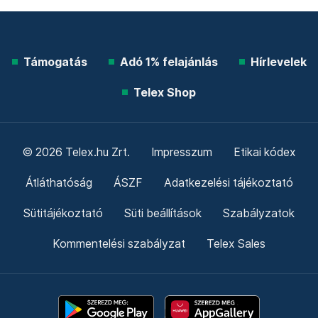
Támogatás
Adó 1% felajánlás
Hírlevelek
Telex Shop
© 2026 Telex.hu Zrt.
Impresszum
Etikai kódex
Átláthatóság
ÁSZF
Adatkezelési tájékoztató
Sütitájékoztató
Süti beállítások
Szabályzatok
Kommentelési szabályzat
Telex Sales