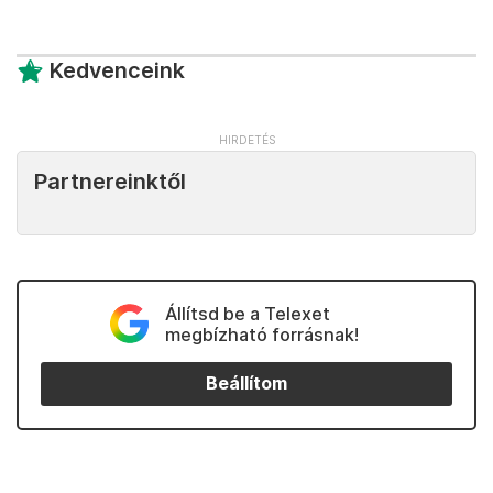
Kedvenceink
Partnereinktől
Állítsd be a Telexet
megbízható forrásnak!
Beállítom