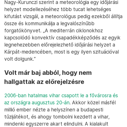
Nagy-Kurunczi szerint a meteorológia egy időjárási
helyzet modellezéséhez több tucat lehetséges
kifutást vizsgál, a meteorológus pedig ezekből állítja
össze és kommunikálja a legvalószínűbb
forgatókönyvet. „A mediterrán ciklonokhoz
kapcsolódó konvektív csapadékképződés az egyik
legnehezebben előrejelezhető időjárási helyzet a
Kárpát-medencében, most is egy ilyen szituációval
volt dolgunk.”
Volt már baj abból, hogy nem
hallgattak az előrejelzésre
2006-ban hatalmas vihar csapott le a fővárosra és
az országra augusztus 20-án
. Akkor közel másfél
millió ember nézte a helyszínen a budapesti
tűzijátékot, és ahogy tombolni kezdett a vihar,
mindenki egyszerre akart elindulni. A kialakult