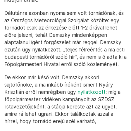
Délutánra azonban nyoma sem volt tornádónak, és
az Országos Meteorológiai Szolgálat közölte: egy
tornádót csak az érkezése előtt 1-2 órával lehet
előre jelezni, tehát Demszky mindenképpen
alaptalanul ígért forgószelet már reggel. Demszky
ezután úgy nyilatkozott, „teljes félreértés a ma esti
budapesti tornádóról szóló hír”, és nem is ő adta ki a
Főpolgármesteri Hivatal erről szóló közleményét.
De ekkor már késő volt. Demszky akkori
sajtófőnöke, a ma inkább íróként ismert Nyáry
Krisztián erről nemrégiben úgy
nyilatkozott
: míg a
főpolgármester vidéken kampányolt az SZDSZ
listavezetőjeként, a stábja kereste azt az ügyet,
amire rá lehet ugrani. Ekkor találkoztak azzal a
hírrel, hogy tornádó erejű szél várható,