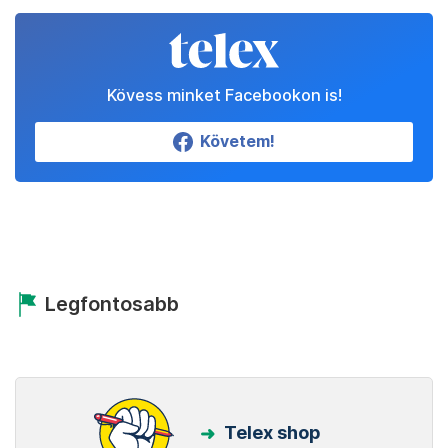
Kövess minket Facebookon is!
Követem!
Legfontosabb
Telex shop