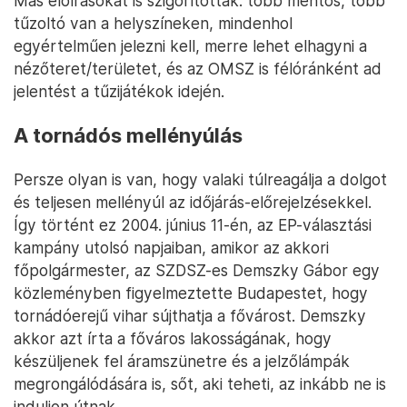
Más előírásokat is szigorítottak: több mentős, több
tűzoltó van a helyszíneken, mindenhol
egyértelműen jelezni kell, merre lehet elhagyni a
nézőteret/területet, és az OMSZ is félóránként ad
jelentést a tűzijátékok idején.
A tornádós mellényúlás
Persze olyan is van, hogy valaki túlreagálja a dolgot
és teljesen mellényúl az időjárás-előrejelzésekkel.
Így történt ez 2004. június 11-én, az EP-választási
kampány utolsó napjaiban, amikor az akkori
főpolgármester, az SZDSZ-es Demszky Gábor egy
közleményben figyelmeztette Budapestet, hogy
tornádóerejű vihar sújthatja a fővárost. Demszky
akkor azt írta a főváros lakosságának, hogy
készüljenek fel áramszünetre és a jelzőlámpák
megrongálódására is, sőt, aki teheti, az inkább ne is
induljon útnak.