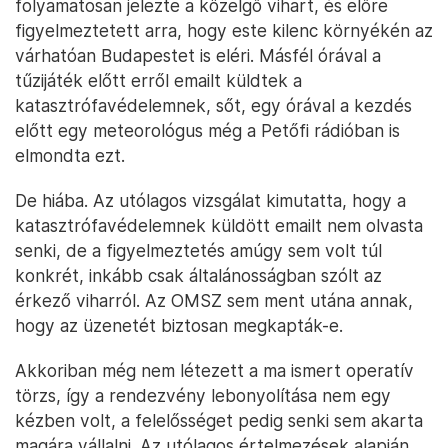
folyamatosan jelezte a közelgő vihart, és előre
figyelmeztetett arra, hogy este kilenc környékén az
várhatóan Budapestet is eléri. Másfél órával a
tűzijáték előtt erről emailt küldtek a
katasztrófavédelemnek, sőt, egy órával a kezdés
előtt egy meteorológus még a Petőfi rádióban is
elmondta ezt.
De hiába. Az utólagos vizsgálat kimutatta, hogy a
katasztrófavédelemnek küldött emailt nem olvasta
senki, de a figyelmeztetés amúgy sem volt túl
konkrét, inkább csak általánosságban szólt az
érkező viharról. Az OMSZ sem ment utána annak,
hogy az üzenetét biztosan megkapták-e.
Akkoriban még nem létezett a ma ismert operatív
törzs, így a rendezvény lebonyolítása nem egy
kézben volt, a felelősséget pedig senki sem akarta
magára vállalni. Az utólagos értelmezések alapján