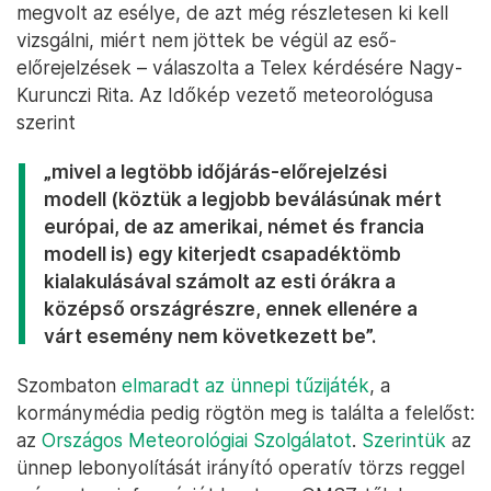
megvolt az esélye, de azt még részletesen ki kell
vizsgálni, miért nem jöttek be végül az eső-
előrejelzések – válaszolta a Telex kérdésére Nagy-
Kurunczi Rita. Az Időkép vezető meteorológusa
szerint
„mivel a legtöbb időjárás-előrejelzési
modell (köztük a legjobb beválásúnak mért
európai, de az amerikai, német és francia
modell is) egy kiterjedt csapadéktömb
kialakulásával számolt az esti órákra a
középső országrészre, ennek ellenére a
várt esemény nem következett be”.
Szombaton
elmaradt az ünnepi tűzijáték
, a
kormánymédia pedig rögtön meg is találta a felelőst:
az
Országos Meteorológiai Szolgálatot
.
Szerintük
az
ünnep lebonyolítását irányító operatív törzs reggel