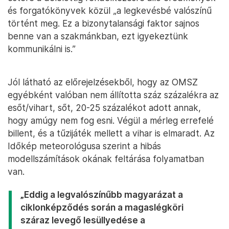
és forgatókönyvek közül „a legkevésbé valószínű
történt meg. Ez a bizonytalansági faktor sajnos
benne van a szakmánkban, ezt igyekeztünk
kommunikálni is.”
Jól látható az előrejelzésekből, hogy az OMSZ
egyébként valóban nem állította száz százalékra az
esőt/vihart, sőt, 20-25 százalékot adott annak,
hogy amúgy nem fog esni. Végül a mérleg errefelé
billent, és a tűzijáték mellett a vihar is elmaradt. Az
Időkép meteorológusa szerint a hibás
modellszámítások okának feltárása folyamatban
van.
„Eddig a legvalószínűbb magyarázat a
ciklonképződés során a magaslégköri
száraz levegő lesüllyedése a