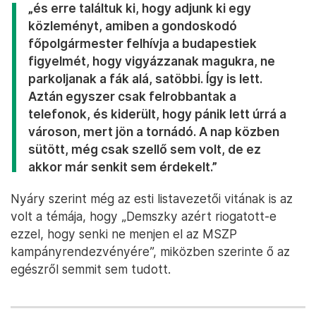
„és erre találtuk ki, hogy adjunk ki egy
közleményt, amiben a gondoskodó
főpolgármester felhívja a budapestiek
figyelmét, hogy vigyázzanak magukra, ne
parkoljanak a fák alá, satöbbi. Így is lett.
Aztán egyszer csak felrobbantak a
telefonok, és kiderült, hogy pánik lett úrrá a
városon, mert jön a tornádó. A nap közben
sütött, még csak szellő sem volt, de ez
akkor már senkit sem érdekelt.”
Nyáry szerint még az esti listavezetői vitának is az
volt a témája, hogy „Demszky azért riogatott-e
ezzel, hogy senki ne menjen el az MSZP
kampányrendezvényére”, miközben szerinte ő az
egészről semmit sem tudott.