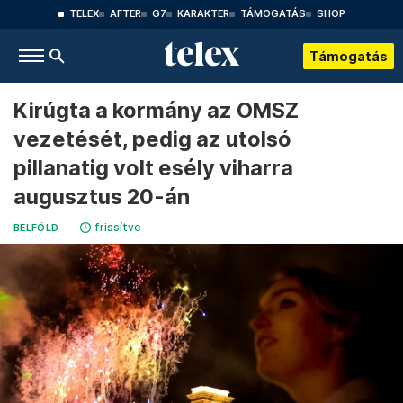
TELEX
AFTER
G7
KARAKTER
TÁMOGATÁS
SHOP
Támogatás
Kirúgta a kormány az OMSZ
vezetését, pedig az utolsó
pillanatig volt esély viharra
augusztus 20-án
frissítve
BELFÖLD