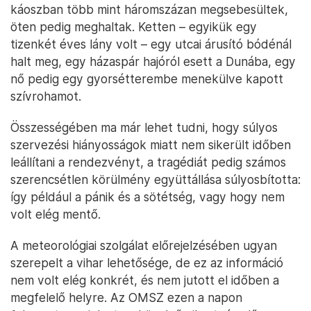
káoszban több mint háromszázan megsebesültek,
öten pedig meghaltak. Ketten – egyikük egy
tizenkét éves lány volt – egy utcai árusító bódénál
halt meg, egy házaspár hajóról esett a Dunába, egy
nő pedig egy gyorsétterembe menekülve kapott
szívrohamot.
Összességében ma már lehet tudni, hogy súlyos
szervezési hiányosságok miatt nem sikerült időben
leállítani a rendezvényt, a tragédiát pedig számos
szerencsétlen körülmény együttállása súlyosbította:
így például a pánik és a sötétség, vagy hogy nem
volt elég mentő.
A meteorológiai szolgálat előrejelzésében ugyan
szerepelt a vihar lehetősége, de ez az információ
nem volt elég konkrét, és nem jutott el időben a
megfelelő helyre. Az OMSZ ezen a napon