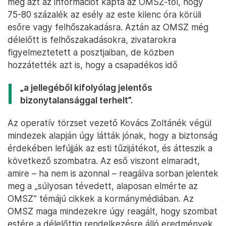
még azt az információt kapta az OMSZ-től, hogy
75-80 százalék az esély az este kilenc óra körüli
esőre vagy felhőszakadásra. Aztán az OMSZ még
délelőtt is felhőszakadásokra, zivatarokra
figyelmeztetett a posztjaiban, de közben
hozzátették azt is, hogy a csapadékos idő
„a jellegéből kifolyólag jelentős
bizonytalansággal terhelt”.
Az operatív törzset vezető Kovács Zoltánék végül
mindezek alapján úgy látták jónak, hogy a biztonság
érdekében lefújják az esti tűzijátékot, és átteszik a
következő szombatra. Az eső viszont elmaradt,
amire – ha nem is azonnal – reagálva sorban jelentek
meg a „súlyosan tévedett, alaposan elmérte az
OMSZ” témájú cikkek a kormánymédiában. Az
OMSZ maga mindezekre úgy reagált, hogy szombat
estére a délelőttig rendelkezésre álló eredmények