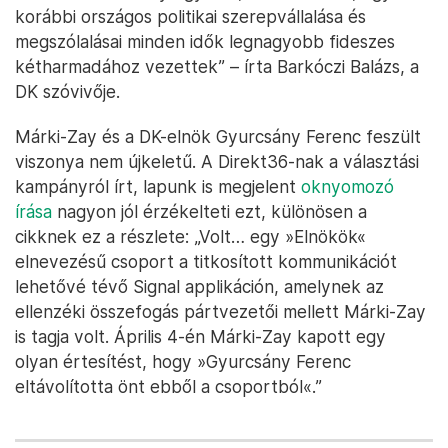
korábbi országos politikai szerepvállalása és
megszólalásai minden idők legnagyobb fideszes
kétharmadához vezettek” – írta Barkóczi Balázs, a
DK szóvivője.
Márki-Zay és a DK-elnök Gyurcsány Ferenc feszült
viszonya nem újkeletű. A Direkt36-nak a választási
kampányról írt, lapunk is megjelent
oknyomozó
írása
nagyon jól érzékelteti ezt, különösen a
cikknek ez a részlete: „Volt… egy »Elnökök«
elnevezésű csoport a titkosított kommunikációt
lehetővé tévő Signal applikáción, amelynek az
ellenzéki összefogás pártvezetői mellett Márki-Zay
is tagja volt. Április 4-én Márki-Zay kapott egy
olyan értesítést, hogy »Gyurcsány Ferenc
eltávolította önt ebből a csoportból«.”