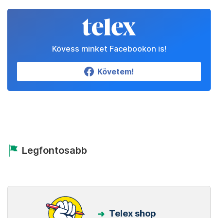
Kövess minket Facebookon is!
Követem!
Legfontosabb
Telex shop