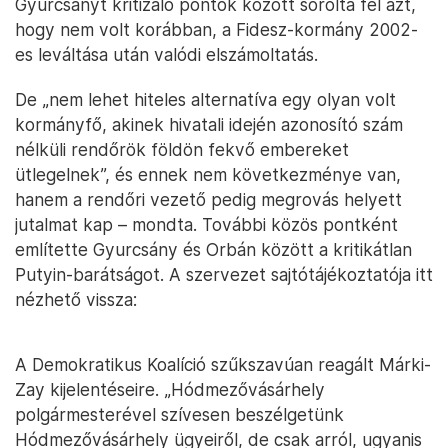
Gyurcsányt kritizáló pontok között sorolta fel azt,
hogy nem volt korábban, a Fidesz-kormány 2002-
es leváltása után valódi elszámoltatás.
De „nem lehet hiteles alternatíva egy olyan volt
kormányfő, akinek hivatali idején azonosító szám
nélküli rendőrök földön fekvő embereket
ütlegelnek”, és ennek nem következménye van,
hanem a rendőri vezető pedig megrovás helyett
jutalmat kap – mondta. További közös pontként
említette Gyurcsány és Orbán között a kritikátlan
Putyin-barátságot. A szervezet sajtótájékoztatója itt
nézhető vissza:
A Demokratikus Koalíció szűkszavúan reagált Márki-
Zay kijelentéseire. „Hódmezővásárhely
polgármesterével szívesen beszélgetünk
Hódmezővásárhely ügyeiről, de csak arról, ugyanis