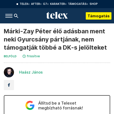
TELEX
AFTER
G7
KARAKTER
TÁMOGATÁS
SHOP
Támogatás
Márki-Zay Péter élő adásban ment
neki Gyurcsány pártjának, nem
támogatják többé a DK-s jelölteket
frissítve
BELFÖLD
Haász János
Állítsd be a Telexet
megbízható forrásnak!